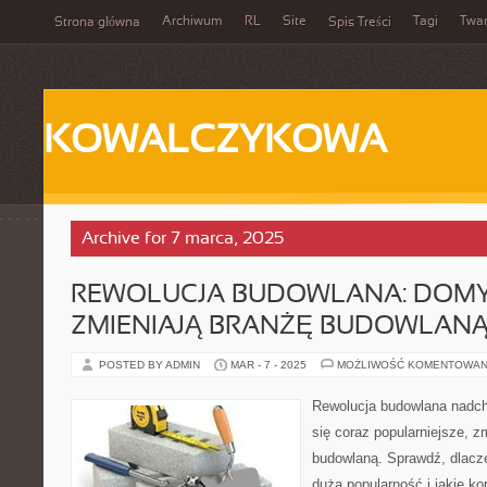
Archiwum
RL
Site
Tagi
Twa
Strona główna
Spis Treści
KOWALCZYKOWA
Archive for 7 marca, 2025
REWOLUCJA BUDOWLANA: DOM
ZMIENIAJĄ BRANŻĘ BUDOWLAN
POSTED BY ADMIN
MAR - 7 - 2025
MOŻLIWOŚĆ KOMENTOWAN
Rewolucja budowlana nadc
się coraz popularniejsze, z
budowlaną. Sprawdź, dlacze
dużą popularność i jakie kor