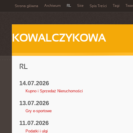
Archiwum
RL
Site
Tagi
Twa
Strona główna
Spis Treści
KOWALCZYKOWA
RL
14.07.2026
Kupno i Sprzedaż Nieruchomości
13.07.2026
Gry e-sportowe
11.07.2026
Podatki i ulgi