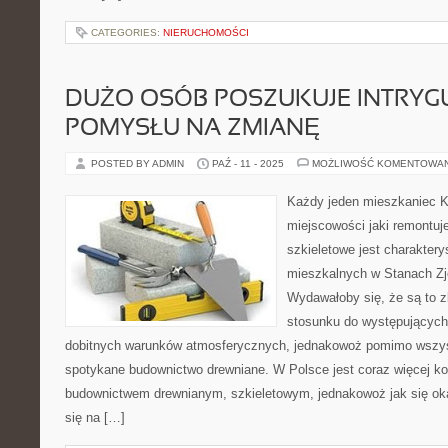
CATEGORIES:
NIERUCHOMOŚCI
DUŻO OSÓB POSZUKUJE INTRYG
POMYSŁU NA ZMIANĘ
POSTED BY ADMIN
PAŹ - 11 - 2025
MOŻLIWOŚĆ KOMENTOWA
Każdy jeden mieszkaniec Ka
miejscowości jaki remontuj
szkieletowe jest charakter
mieszkalnych w Stanach Zj
Wydawałoby się, że są to z
stosunku do występujących
dobitnych warunków atmosferycznych, jednakowoż pomimo wszyst
spotykane budownictwo drewniane. W Polsce jest coraz więcej ko
budownictwem drewnianym, szkieletowym, jednakowoż jak się oka
się na […]