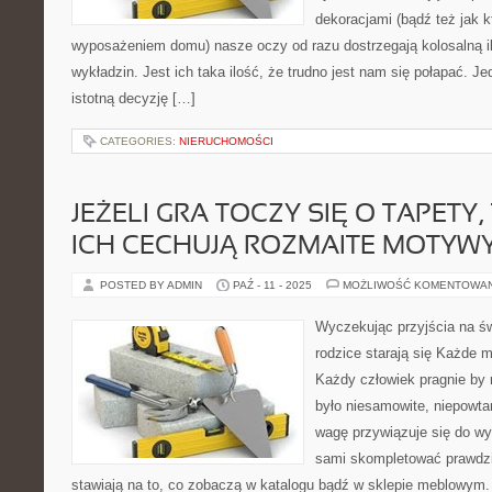
dekoracjami (bądź też jak k
wyposażeniem domu) nasze oczy od razu dostrzegają kolosalną i
wykładzin. Jest ich taka ilość, że trudno jest nam się połapać. 
istotną decyzję […]
CATEGORIES:
NIERUCHOMOŚCI
JEŻELI GRA TOCZY SIĘ O TAPETY
ICH CECHUJĄ ROZMAITE MOTYW
POSTED BY ADMIN
PAŹ - 11 - 2025
MOŻLIWOŚĆ KOMENTOWA
Wyczekując przyjścia na św
rodzice starają się Każde 
Każdy człowiek pragnie by
było niesamowite, niepowtar
wagę przywiązuje się do wyb
sami skompletować prawdzi
stawiają na to, co zobaczą w katalogu bądź w sklepie meblowym.