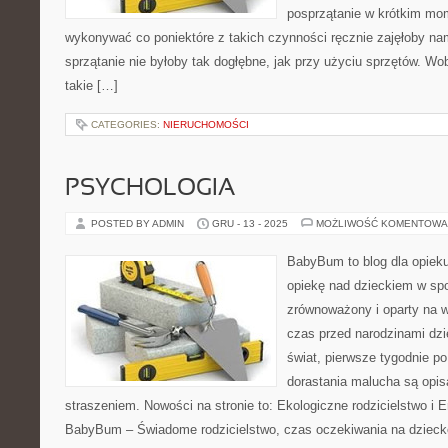
posprzątanie w krótkim mo
wykonywać co poniektóre z takich czynności ręcznie zajęłoby nam
sprzątanie nie byłoby tak dogłębne, jak przy użyciu sprzętów. Wo
takie […]
CATEGORIES:
NIERUCHOMOŚCI
PSYCHOLOGIA
POSTED BY ADMIN
GRU - 13 - 2025
MOŻLIWOŚĆ KOMENTOWA
BabyBum to blog dla opiek
opiekę nad dzieckiem w spo
zrównoważony i oparty na wi
czas przed narodzinami dzi
świat, pierwsze tygodnie po
dorastania malucha są opis
straszeniem. Nowości na stronie to: Ekologiczne rodzicielstwo i E
BabyBum – Świadome rodzicielstwo, czas oczekiwania na dziecko