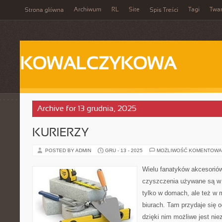
Archiwum
RL
Site
Tagi
Twa
Strona główna
Spis Treści
KOWALCZYKOWA
Archive for 13 grudnia, 2025
KURIERZY
POSTED BY ADMIN
GRU - 13 - 2025
MOŻLIWOŚĆ KOMENTOWA
Wielu fanatyków akcesorió
czyszczenia używane są w 
tylko w domach, ale też w 
biurach. Tam przydaje się 
dzięki nim możliwe jest nie