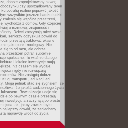
za, dobrze zaprojektowany skwer,
 odpoczynku czy uporządkowany teren
nku potrafią realnie poprawić jakość
 tym wszystkim jeszcze bardzo ludzki
y zmienia się wspólna przestrzeń,
ciej wychodzą z domów. Gdy częściej
łatwiej o rozmowę, znajomość i
ólnoty. Dzieci zaczynają mieć swoje
tkań, seniorzy odzyskują powód do
łodzi przestają traktować własne
znie jako punkt noclegowy. Nie
e się to od razu, ale dobrze
na przestrzeń potrafi subtelnie
acje społeczne. To właśnie dlatego
itektura i lokalne inwestycje mają
iększe, niż czasem się wydaje.
ejsca nigdy nie rozwiązują
problemów. Nie zastąpią dobrze
usług, transportu, edukacji ani
acy. Mogą jednak stać się sygnałem, że
możliwa i że jakość codziennego życia
 luksusem. Rewitalizacja udaje się
udzie po pewnym czasie przestają
j inwestycji, a zaczynają po prostu
miejsca tak, jakby zawsze było
o najlepszy dowód, że zaniedbany
sta naprawdę wrócił do życia.