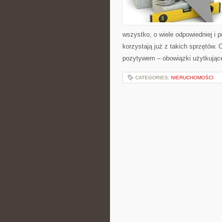
wszystko, o wiele odpowiedniej i p
korzystają już z takich sprzętów.
pozytywem – obowiązki użytkując
CATEGORIES:
NIERUCHOMOŚCI