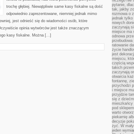
niczego nie 
pytanie, dla
trochę głębiej. Niewątpliwie same kasy fiskalne są dość
tak, jakby z
odpowiednio zaprezentowane, niemniej jednak mimo
rozmowa o zm
jednak tylko
ewniej, jest odnieść się do wiadomości osób, które
nowych doni
zaczynają si
 Oczywiście opinia wytwórców jest także znaczącym
miejsce ma s
ego kasy fiskalne. Można […]
odnowa przes
przebudowa p
ratowanie da
życie handl
jest dekorac
miejscu, któ
częścią wsp
takich przem
zaczynają on
otwarcia ka
fontannę, zi
przychodzi p
i miejsce mu
przyjdzie ta
się z dziećm
mieszkańcy w
pod sklepem.
warto otwor
piekarnię al
decyzje pok
żyć. W mały
jeden wymiar