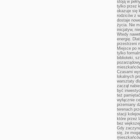
stoją w pełn
tylko przez 
okazuje się 
rodziców z 
dostaje nowe
życia. Nie m
inicjatyw, n
Wtedy nawet 
energię. Dla
przestrzeni 
Miejsce po r
tylko formal
biblioteki, s
pozarządowy
mieszkańców,
Czasami wyst
lokalnych pr
warsztaty dl
zaczął nabie
być inwestyc
też pamiętać
wyłącznie c
przemiany dz
terenach pr
stacji kolej
które przez 
bez większej
Gdy zaczyna 
się, że mog
mieszkańców 