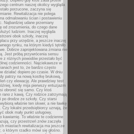
służy. Dopiero gdy ktoś zada proste
czego centrum naszej okolicy wygląda
ostało porzucone, zaczyna się
ianie. Rewitalizacja nie polega
 na odmalowaniu ścian i postawieniu
c. Najbardziej udane przemiany
ę od zrozumienia, do czego dane
łużyć ludziom. Inaczej wygląda
trzeni obok szkoły, inaczej
lacu przy urzędzie, a jeszcze inaczej
wnego rynku, na którym kiedyś tętniło
owe. Dobrze zaprojektowana zmiana nie
ją. Jest próbą przywrócenia sensu
re z różnych powodów przestało być
ólnej codzienności. Najciekawsze w
ianach jest to, że bardzo często
e działać dopiero po czasie. W dniu
żdy patrzy na nową kostkę brukową,
eleń czy elewację. Ale prawdziwy test
óźniej, kiedy mija pierwszy entuzjazm
si obronić się samo. Czy ktoś
m rano z kawą. Czy rodzice zatrzymają
i po drodze ze szkoły. Czy starsi
ybiorą właśnie ten skwer, a nie ławkę
 Czy lokalni przedsiębiorcy uznają, że
zyć obok mały punkt usługowy,
bo kawiarnię. To właśnie te codzienne
azują, czy przestrzeń znów zaczęła
ch miastach rewitalizacja ma jeszcze
, o którym rzadko mówi się głośno.