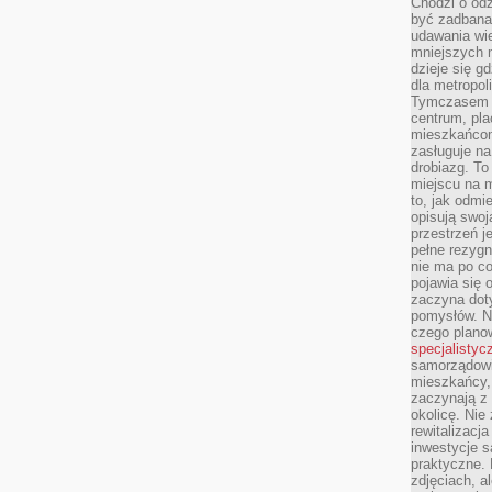
Chodzi o odz
być zadbana
udawania wie
mniejszych m
dzieje się g
dla metropol
Tymczasem 
centrum, pla
mieszkańcom
zasługuje na
drobiazg. T
miejscu na 
to, jak odmi
opisują swoj
przestrzeń j
pełne rezygn
nie ma po co
pojawia się
zaczyna dot
pomysłów. N
czego plano
specjalistyc
samorządowi 
mieszkańcy,
zaczynają 
okolicę. Nie
rewitalizac
inwestycje s
praktyczne. 
zdjęciach, a