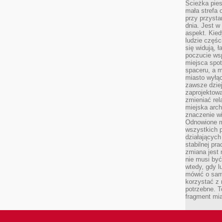
Ścieżka pies
mała strefa
przy przysta
dnia. Jest w
aspekt. Kied
ludzie częś
się widują, 
poczucie wsp
miejsca spo
spaceru, a m
miasto wyłąc
zawsze dziej
zaprojektowa
zmieniać rel
miejska arch
znaczenie w
Odnowione mi
wszystkich 
działających 
stabilnej pr
zmiana jest 
nie musi być
wtedy, gdy l
mówić o same
korzystać z 
potrzebne. T
fragment mia