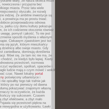
yskanie wiary, że nasza okolica może
, nowoczesna i przyjazna bez
lkiego miasta. Przez lata wiele
iejscowości słyszało, że rozwój
dzie indziej. Że ambitne inwestycje są
ii, a prowincja ma po prostu trwać.
dobrze przeprowadzona odnowa
cu, parku czy domu kultury pokazuje
, że ich codzienne otoczenie również
 uwagę, pomysł i jakość. To nie jest
o zmienia sposób myślenia o własnym
mapie. Ciekawym zjawiskiem jest też
enia się język, którym mieszkańcy
ą dzielnicę albo swoje miasto. Gdy
est zaniedbana, dominują określenia
acji. Mówi się, że tam nic nie ma, że
 chodzić, że kiedyś było lepiej. Kiedy
 odnowiona przestrzeń, rozmowa
yczyć wydarzeń, spotkań, spacerów i
agle ludzie mają o czym mówić i wokół
wać czas. Nawet lokalny
portal
zny
poświęcony urbanistyce i
nie opisałby tego tak trafnie jak
 którzy po raz pierwszy od dawna
z dumą pokazywać znajomym własną
 znaczy to oczywiście, że każda
ja kończy się sukcesem. Czasem
ą zbyt efektowne, a zbyt mało
Pojawia się przestrzeń piękna na
le niewygodna w użytkowaniu. Ławki