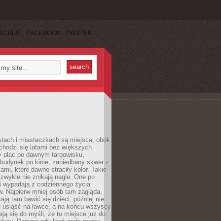
SCRIBE
FACEBOOK
TWITTER
stach i miasteczkach są miejsca, obok
chodzi się latami bez większych
y plac po dawnym targowisku,
budynek po kinie, zaniedbany skwer z
ami, które dawno straciły kolor. Takie
 zwykle nie znikają nagle. One po
i wypadają z codziennego życia
. Najpierw mniej osób tam zagląda,
ają tam bawić się dzieci, później nie
 usiąść na ławce, a na końcu wszyscy
ją się do myśli, że to miejsce już do