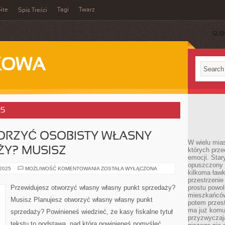
ite
Tagi
Twarz
Spis Treści
SUB
KOWA
25
ORZYĆ OSOBISTY WŁASNY
W wielu mia
ŻY? MUSISZ
których prze
emocji. Star
opuszczony 
PLANUJESZ
 2025
MOŻLIWOŚĆ KOMENTOWANIA
ZOSTAŁA WYŁĄCZONA
kilkoma ławk
OTWORZYĆ
OSOBISTY
przestrzenie
WŁASNY
Przewidujesz otworzyć własny własny punkt sprzedaży?
prostu powol
PUNKT
mieszkańców
SPRZEDAŻY?
Musisz Planujesz otworzyć własny własny punkt
MUSISZ
potem przest
ma już komu
sprzedaży? Powinieneś wiedzieć, że kasy fiskalne tytuł
przyzwyczaja
tekstu to podstawa, nad która powinieneś pomyśleć