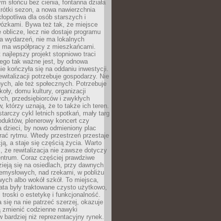
ym słońcu bez cienia, fontanna działa
krótki sezon, a nowa nawierzchnia
kłopotliwa dla osób starszych i
wózkami. Bywa też tak, że miejsce
 oblicze, lecz nie dostaje programu
a wydarzeń, nie ma lokalnych
ie ma współpracy z mieszkańcami.
najlepszy projekt stopniowo traci
tego tak ważne jest, by odnowa
nie kończyła się na oddaniu inwestycji.
ewitalizacji potrzebuje gospodarzy. Nie
nych, ale też społecznych. Potrzebuje
zkoły, domu kultury, organizacji
ch, przedsiębiorców i zwykłych
 którzy uznają, że to także ich teren.
arczy cykl letnich spotkań, mały targ
oduktów, plenerowy koncert czy
a dzieci, by nowo odmieniony plac
rać rytmu. Wtedy przestrzeń przestaje
ją, a staje się częścią życia. Warto
, że rewitalizacja nie zawsze dotyczy
entrum. Coraz częściej prawdziwe
ieją się na osiedlach, przy dawnych
zemysłowych, nad rzekami, w pobliżu
owych albo wokół szkół. To miejsca,
lata były traktowane czysto użytkowo,
 troski o estetykę i funkcjonalność.
się na nie patrzeć szerzej, okazuje
ą zmienić codzienne nawyki
bardziej niż reprezentacyjny rynek.