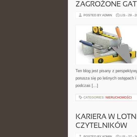
ZAGROŻONE GATU
POSTED BY ADMIN
LIS - 29 - 
Ten blog jest pisany z perspekty
porusza się po leśnych ostępach i
podczas […]
CATEGORIES:
NIERUCHOMOŚCI
KARIERA W LOTNI
CZYTELNIKÓW
POSTED BY ADMIN
LIS - 27 - 