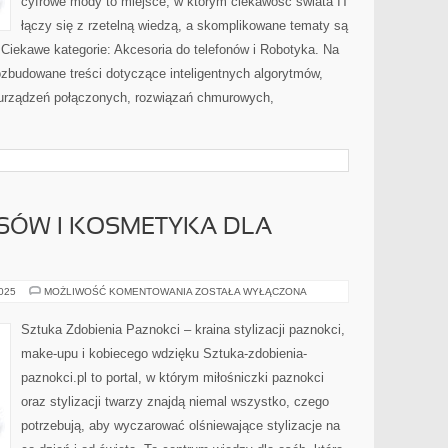
cyfrowe mody to miejsce, w którym ciekawość świata IT
łączy się z rzetelną wiedzą, a skomplikowane tematy są
Ciekawe kategorie: Akcesoria do telefonów i Robotyka. Na
zbudowane treści dotyczące inteligentnych algorytmów,
i urządzeń połączonych, rozwiązań chmurowych,
SÓW I KOSMETYKA DLA
STYLIZACJA
2025
MOŻLIWOŚĆ KOMENTOWANIA
ZOSTAŁA WYŁĄCZONA
WŁOSÓW
I
KOSMETYKA
Sztuka Zdobienia Paznokci – kraina stylizacji paznokci,
DLA
MŁODZIEŻY
make-upu i kobiecego wdzięku Sztuka-zdobienia-
paznokci.pl to portal, w którym miłośniczki paznokci
oraz stylizacji twarzy znajdą niemal wszystko, czego
potrzebują, aby wyczarować olśniewające stylizacje na