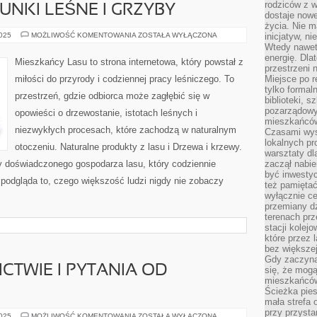
rodziców z 
NKI LEŚNE I GRZYBY
dostaje nowe
życia. Nie m
ZAGROŻONE
2025
MOŻLIWOŚĆ KOMENTOWANIA
ZOSTAŁA WYŁĄCZONA
inicjatyw, n
GATUNKI
Wtedy nawet 
LEŚNE
energię. Dla
I
Mieszkańcy Lasu to strona internetowa, który powstał z
GRZYBY
przestrzeni 
miłości do przyrody i codziennej pracy leśniczego. To
Miejsce po r
tylko formal
przestrzeń, gdzie odbiorca może zagłębić się w
biblioteki, s
pozarządowy
opowieści o drzewostanie, istotach leśnych i
mieszkańców,
niezwykłych procesach, które zachodzą w naturalnym
Czasami wyst
lokalnych pr
otoczeniu. Naturalne produkty z lasu i Drzewa i krzewy.
warsztaty dl
wy doświadczonego gospodarza lasu, który codziennie
zaczął nabie
być inwestyc
 podgląda to, czego większość ludzi nigdy nie zobaczy
też pamiętać
wyłącznie c
przemiany dz
terenach pr
stacji kolej
które przez 
bez większej
Gdy zaczyna 
CTWIE I PYTANIA OD
się, że mog
mieszkańców 
Ścieżka pies
mała strefa
przy przysta
KARIERA
2025
MOŻLIWOŚĆ KOMENTOWANIA
ZOSTAŁA WYŁĄCZONA