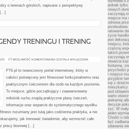
rozmowa o zm
jednak tylko
dzy o terenach górskich, napisane z perspektywy
nowych doni
 […]
zaczynają si
miejsce ma s
odnowa przes
przebudowa p
ratowanie da
życie handl
jest dekorac
LEGENDY TRENINGU I TRENING
miejscu, któ
częścią wsp
takich przem
zaczynają on
FIT
2025
MOŻLIWOŚĆ KOMENTOWANIA
ZOSTAŁA WYŁĄCZONA
otwarcia ka
HISTORIA
fontannę, zi
I
LEGENDY
przychodzi p
PT6.pl to nowoczesny portal internetowy, który w
TRENINGU
i miejsce mu
I
całości poświęcony jest fitnessowi funkcjonalnemu oraz
przyjdzie ta
TRENING
PSYCHIKI
się z dziećm
praktycznym ćwiczeniom dla osób na każdym poziomie.
mieszkańcy w
To miejsce, gdzie początkujący i zaawansowany
pod sklepem.
warto otwor
miłośnik ruchu znajdą praktyczne plany ćwiczeń,
piekarnię al
decyzje pok
informacje oraz wsparcie do systematycznego wysiłku
żyć. W mały
fitness rozumiany jest tutaj jako codzienna praktyka, a nie
jeden wymiar
Chodzi o odz
 pokazujemy, jak trenować świadomie, aby wzmocnić całe
być zadbana
 z pracy biurowej […]
udawania wie