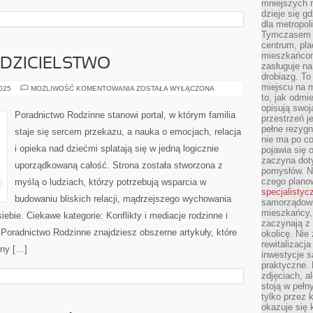
mniejszych m
dzieje się g
dla metropol
Tymczasem 
centrum, pla
mieszkańcom
ODZICIELSTWO
zasługuje na
drobiazg. T
miejscu na 
NASTOLATKI
2025
MOŻLIWOŚĆ KOMENTOWANIA
ZOSTAŁA WYŁĄCZONA
I
to, jak odmi
RODZICIELSTWO
opisują swoj
Poradnictwo Rodzinne stanowi portal, w którym familia
przestrzeń j
pełne rezygn
staje się sercem przekazu, a nauka o emocjach, relacja
nie ma po co
i opieka nad dziećmi splatają się w jedną logicznie
pojawia się
zaczyna dot
uporządkowaną całość. Strona została stworzona z
pomysłów. N
czego plano
myślą o ludziach, którzy potrzebują wsparcia w
specjalistyc
budowaniu bliskich relacji, mądrzejszego wychowania
samorządowi 
mieszkańcy,
iebie. Ciekawe kategorie: Konflikty i mediacje rodzinne i
zaczynają 
Poradnictwo Rodzinne znajdziesz obszerne artykuły, które
okolicę. Nie
rewitalizac
nny […]
inwestycje s
praktyczne. 
zdjęciach, a
stoją w pełn
tylko przez 
okazuje się 