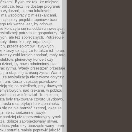
wózkami. Bywa też tak, że miejsce
 oblicze, lecz nie dostaje programu
a wydarzeń, nie ma lokalnych
ie ma współpracy z mieszkańcami.
najlepszy projekt stopniowo traci
tego tak ważne jest, by odnowa
nie kończyła się na oddaniu inwestycji.
ewitalizacji potrzebuje gospodarzy. Nie
nych, ale też społecznych. Potrzebuje
zkoły, domu kultury, organizacji
ch, przedsiębiorców i zwykłych
 którzy uznają, że to także ich teren.
arczy cykl letnich spotkań, mały targ
oduktów, plenerowy koncert czy
a dzieci, by nowo odmieniony plac
rać rytmu. Wtedy przestrzeń przestaje
ją, a staje się częścią życia. Warto
, że rewitalizacja nie zawsze dotyczy
entrum. Coraz częściej prawdziwe
ieją się na osiedlach, przy dawnych
zemysłowych, nad rzekami, w pobliżu
owych albo wokół szkół. To miejsca,
lata były traktowane czysto użytkowo,
 troski o estetykę i funkcjonalność.
się na nie patrzeć szerzej, okazuje
ą zmienić codzienne nawyki
bardziej niż reprezentacyjny rynek.
za, dobrze zaprojektowany skwer,
 odpoczynku czy uporządkowany teren
nku potrafią realnie poprawić jakość