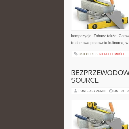
kompozycje. Zobacz także: Gotowa
to domowa pracownia kulinarna, w
CATEGORIES:
NIERUCHOMOŚCI
BEZPRZEWODOWA
SOURCE
POSTED BY ADMIN
LIS - 26 - 