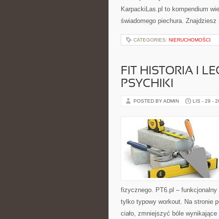
KarpackiLas.pl to kompendium wie
świadomego piechura. Znajdziesz
CATEGORIES:
NIERUCHOMOŚCI
FIT HISTORIA I 
PSYCHIKI
POSTED BY ADMIN
LIS - 29 - 
fizycznego. PT6.pl – funkcjonalny 
tylko typowy workout. Na stronie
ciało, zmniejszyć bóle wynikające