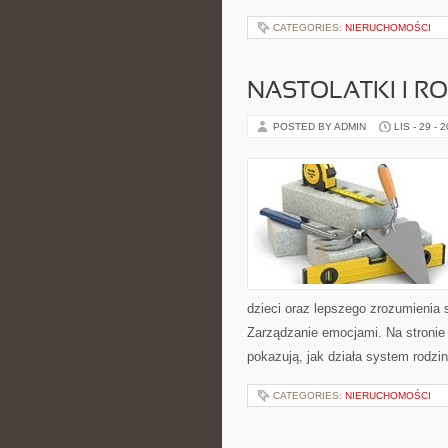
CATEGORIES:
NIERUCHOMOŚCI
NASTOLATKI I R
POSTED BY ADMIN
LIS - 29 - 
dzieci oraz lepszego zrozumienia s
Zarządzanie emocjami. Na stronie 
pokazują, jak działa system rodzi
CATEGORIES:
NIERUCHOMOŚCI