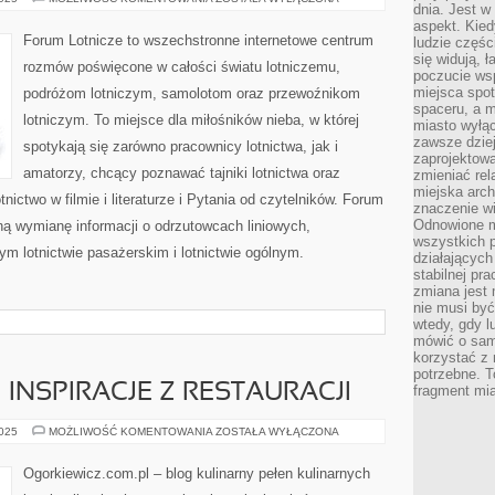
dnia. Jest w
W
LOTNICTWIE
aspekt. Kied
I
Forum Lotnicze to wszechstronne internetowe centrum
ludzie częś
PYTANIA
się widują, 
OD
rozmów poświęcone w całości światu lotniczemu,
CZYTELNIKÓW
poczucie wsp
miejsca spo
podróżom lotniczym, samolotom oraz przewoźnikom
spaceru, a m
lotniczym. To miejsce dla miłośników nieba, w której
miasto wyłąc
zawsze dziej
spotykają się zarówno pracownicy lotnictwa, jak i
zaprojektowa
amatorzy, chcący poznawać tajniki lotnictwa oraz
zmieniać rel
miejska arch
ictwo w filmie i literaturze i Pytania od czytelników. Forum
znaczenie w
Odnowione mi
ną wymianę informacji o odrzutowcach liniowych,
wszystkich 
m lotnictwie pasażerskim i lotnictwie ogólnym.
działających 
stabilnej pr
zmiana jest 
nie musi być
wtedy, gdy l
mówić o same
korzystać z 
potrzebne. T
 INSPIRACJE Z RESTAURACJI
fragment mia
KUCHNIA
2025
MOŻLIWOŚĆ KOMENTOWANIA
ZOSTAŁA WYŁĄCZONA
RETRO
I
INSPIRACJE
Ogorkiewicz.com.pl – blog kulinarny pełen kulinarnych
Z
RESTAURACJI