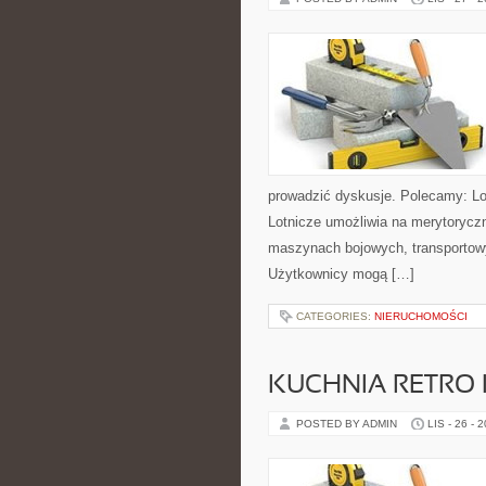
prowadzić dyskusje. Polecamy: Lotn
Lotnicze umożliwia na merytorycz
maszynach bojowych, transportowy
Użytkownicy mogą […]
CATEGORIES:
NIERUCHOMOŚCI
KUCHNIA RETRO I
POSTED BY ADMIN
LIS - 26 - 