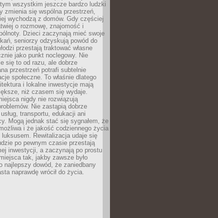
 tym wszystkim jeszcze bardzo ludzki
y zmienia się wspólna przestrzeń,
ciej wychodzą z domów. Gdy częściej
łatwiej o rozmowę, znajomość i
ólnoty. Dzieci zaczynają mieć swoje
tkań, seniorzy odzyskują powód do
łodzi przestają traktować własne
znie jako punkt noclegowy. Nie
e się to od razu, ale dobrze
na przestrzeń potrafi subtelnie
acje społeczne. To właśnie dlatego
itektura i lokalne inwestycje mają
iększe, niż czasem się wydaje.
ejsca nigdy nie rozwiązują
problemów. Nie zastąpią dobrze
usług, transportu, edukacji ani
acy. Mogą jednak stać się sygnałem, że
możliwa i że jakość codziennego życia
 luksusem. Rewitalizacja udaje się
udzie po pewnym czasie przestają
j inwestycji, a zaczynają po prostu
miejsca tak, jakby zawsze było
o najlepszy dowód, że zaniedbany
sta naprawdę wrócił do życia.