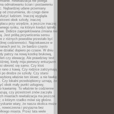
ianie. Rewitalizacja nie polega
 na odmalowaniu ścian i postawieniu
c. Najbardziej udane przemiany
ę od zrozumienia, do czego dane
łużyć ludziom. Inaczej wygląda
trzeni obok szkoły, inaczej
lacu przy urzędzie, a jeszcze inaczej
wnego rynku, na którym kiedyś tętniło
owe. Dobrze zaprojektowana zmiana nie
ją. Jest próbą przywrócenia sensu
re z różnych powodów przestało być
ólnej codzienności. Najciekawsze w
ianach jest to, że bardzo często
e działać dopiero po czasie. W dniu
żdy patrzy na nową kostkę brukową,
eleń czy elewację. Ale prawdziwy test
óźniej, kiedy mija pierwszy entuzjazm
si obronić się samo. Czy ktoś
m rano z kawą. Czy rodzice zatrzymają
i po drodze ze szkoły. Czy starsi
ybiorą właśnie ten skwer, a nie ławkę
 Czy lokalni przedsiębiorcy uznają, że
zyć obok mały punkt usługowy,
bo kawiarnię. To właśnie te codzienne
azują, czy przestrzeń znów zaczęła
ch miastach rewitalizacja ma jeszcze
, o którym rzadko mówi się głośno.
yskanie wiary, że nasza okolica może
, nowoczesna i przyjazna bez
lkiego miasta. Przez lata wiele