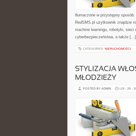
tłumaczone w przystępny sposób. 
RedSMS.pl użytkownik znajdzie ro
machine learningu, robotyki, siec
cyberbezpieczeństwa, a także […]
CATEGORIES:
NIERUCHOMOŚCI
STYLIZACJA WŁO
MŁODZIEŻY
POSTED BY ADMIN
LIS - 26 - 