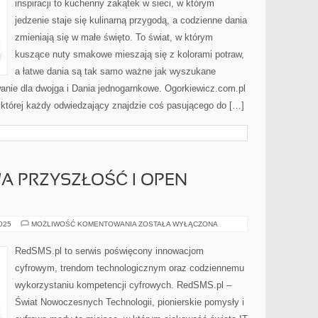
inspiracji to kuchenny zakątek w sieci, w którym
jedzenie staje się kulinarną przygodą, a codzienne dania
zmieniają się w małe święto. To świat, w którym
kuszące nuty smakowe mieszają się z kolorami potraw,
a łatwe dania są tak samo ważne jak wyszukane
nie dla dwojga i Dania jednogarnkowe. Ogorkiewicz.com.pl
 której każdy odwiedzający znajdzie coś pasującego do […]
 PRZYSZŁOŚĆ I OPEN
BEZPRZEWODOWA
2025
MOŻLIWOŚĆ KOMENTOWANIA
ZOSTAŁA WYŁĄCZONA
PRZYSZŁOŚĆ
I
OPEN
RedSMS.pl to serwis poświęcony innowacjom
SOURCE
cyfrowym, trendom technologicznym oraz codziennemu
wykorzystaniu kompetencji cyfrowych. RedSMS.pl –
Świat Nowoczesnych Technologii, pionierskie pomysły i