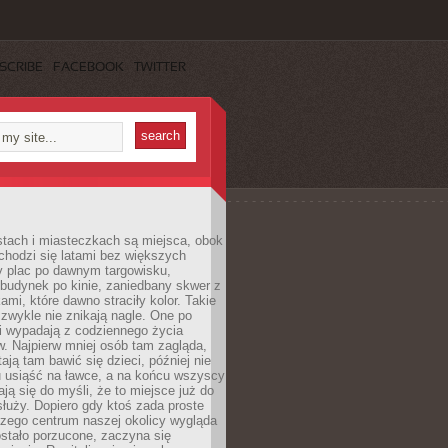
SCRIBE
FACEBOOK
TWITTER
stach i miasteczkach są miejsca, obok
chodzi się latami bez większych
y plac po dawnym targowisku,
budynek po kinie, zaniedbany skwer z
ami, które dawno straciły kolor. Takie
 zwykle nie znikają nagle. One po
i wypadają z codziennego życia
. Najpierw mniej osób tam zagląda,
ają tam bawić się dzieci, później nie
 usiąść na ławce, a na końcu wszyscy
ją się do myśli, że to miejsce już do
służy. Dopiero gdy ktoś zada proste
czego centrum naszej okolicy wygląda
ostało porzucone, zaczyna się