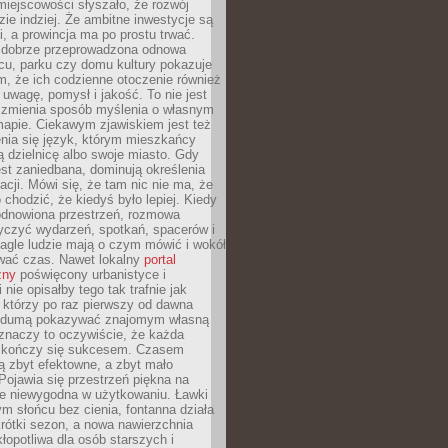
iejscowości słyszało, że rozwój
dzie indziej. Że ambitne inwestycje są
ii, a prowincja ma po prostu trwać.
dobrze przeprowadzona odnowa
cu, parku czy domu kultury pokazuje
, że ich codzienne otoczenie również
 uwagę, pomysł i jakość. To nie jest
o zmienia sposób myślenia o własnym
mapie. Ciekawym zjawiskiem jest też
enia się język, którym mieszkańcy
ą dzielnicę albo swoje miasto. Gdy
est zaniedbana, dominują określenia
acji. Mówi się, że tam nic nie ma, że
 chodzić, że kiedyś było lepiej. Kiedy
 odnowiona przestrzeń, rozmowa
yczyć wydarzeń, spotkań, spacerów i
agle ludzie mają o czym mówić i wokół
wać czas. Nawet lokalny
portal
zny
poświęcony urbanistyce i
nie opisałby tego tak trafnie jak
 którzy po raz pierwszy od dawna
z dumą pokazywać znajomym własną
 znaczy to oczywiście, że każda
ja kończy się sukcesem. Czasem
ą zbyt efektowne, a zbyt mało
Pojawia się przestrzeń piękna na
le niewygodna w użytkowaniu. Ławki
ym słońcu bez cienia, fontanna działa
krótki sezon, a nowa nawierzchnia
kłopotliwa dla osób starszych i