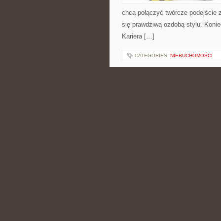
chcą połączyć twórcze podejście z
się prawdziwą ozdobą stylu. Konie
Kariera […]
CATEGORIES:
NIERUCHOMOŚCI
KOLORY W BIŻUTE
EDYCJE SPECJAL
POSTED BY ADMIN
LIS - 26 - 
akcesoria na co dzień i na wyjątkow
Stylizacje z Biżuterią. Na DoJubi