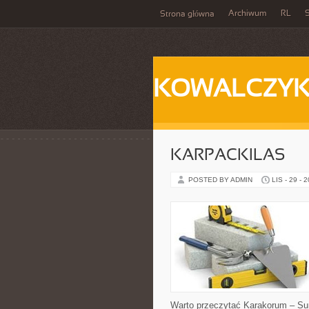
Archiwum
RL
S
Strona główna
KOWALCZY
KARPACKILAS
POSTED BY ADMIN
LIS - 29 - 
Warto przeczytać Karakorum – Sur