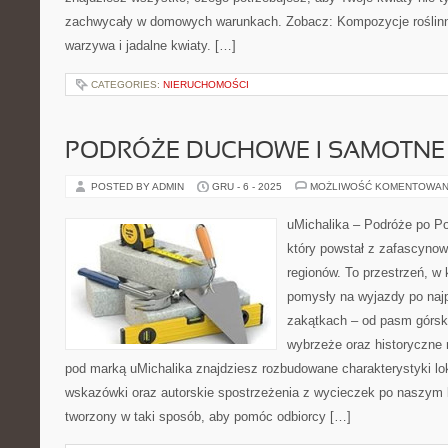
zachwycały w domowych warunkach. Zobacz: Kompozycje roślinne 
warzywa i jadalne kwiaty. […]
CATEGORIES:
NIERUCHOMOŚCI
PODRÓŻE DUCHOWE I SAMOTN
POSTED BY ADMIN
GRU - 6 - 2025
MOŻLIWOŚĆ KOMENTOWAN
uMichalika – Podróże po Po
który powstał z zafascynow
regionów. To przestrzeń, w
pomysły na wyjazdy po najp
zakątkach – od pasm górsk
wybrzeże oraz historyczne 
pod marką uMichalika znajdziesz rozbudowane charakterystyki lok
wskazówki oraz autorskie spostrzeżenia z wycieczek po naszym k
tworzony w taki sposób, aby pomóc odbiorcy […]