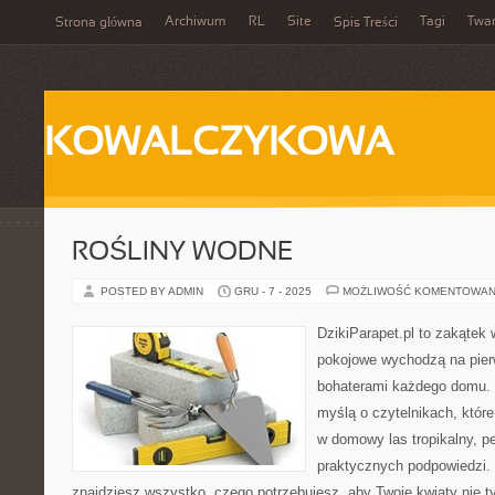
Archiwum
RL
Site
Tagi
Twa
Strona główna
Spis Treści
KOWALCZYKOWA
ROŚLINY WODNE
POSTED BY ADMIN
GRU - 7 - 2025
MOŻLIWOŚĆ KOMENTOWAN
DzikiParapet.pl to zakątek 
pokojowe wychodzą na pierw
bohaterami każdego domu. 
myślą o czytelnikach, któr
w domowy las tropikalny, pe
praktycznych podpowiedzi. 
znajdziesz wszystko, czego potrzebujesz, aby Twoje kwiaty nie ty