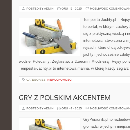
POSTED BY ADMIN
GRU - 5 - 2025
MOŻLIWOŚĆ KOMENTOWAN
Tempesta-Jachty.pl – Rejsy
to portal, w którym zachwy
się z praktyczną wiedzą i 
internetowa, stworzona z m
rejsach, które chcą odkry
jachty i jednocześnie zdo
wodzie. Polecamy: Żeglarstwo z Dziećmi i Młodzieżą i Rejsy po rz
Tempesta-Jachty.pl to internetowa marina, w której każdy żeglarz
CATEGORIES:
NIERUCHOMOŚCI
GRY Z POLSKIM AKCENTEM
POSTED BY ADMIN
GRU - 4 - 2025
MOŻLIWOŚĆ KOMENTOWAN
GryPoradnik.pl to rozbudow
gromadzi w jednym miejscu i