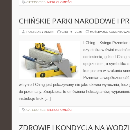
CATEGORIES:
NIERUCHOMOŚCI
CHIŃSKIE PARKI NARODOWE I P
POSTED BY ADMIN
GRU - 6 - 2025
MOŻLIWOŚĆ KOMENTOWAN
I Ching – Księga Przemian t
czytelnika w świat mądroś
odniesienia, gdzie I Ching 
spojrzeniem, a symbolika s
kompasem w szukaniu sen
Przemian a współczesność i
witrynie I Ching jest pokazywany nie jako dziwna wyrocznia, lecz 
do przemiany. Znajdziesz tu omówienia heksagramów, wyjaśnienia
instrukcje krok […]
CATEGORIES:
NIERUCHOMOŚCI
ZDROWIE I KONDYCJA NA WODZI