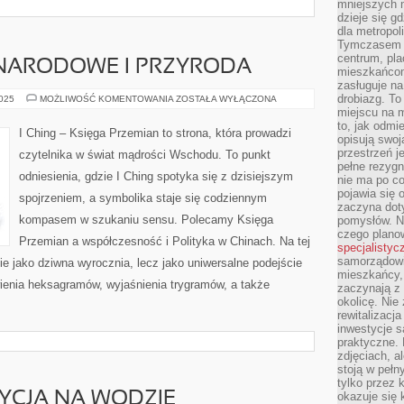
mniejszych m
dzieje się g
dla metropol
Tymczasem 
centrum, pla
 NARODOWE I PRZYRODA
mieszkańcom
zasługuje na
drobiazg. T
CHIŃSKIE
2025
MOŻLIWOŚĆ KOMENTOWANIA
ZOSTAŁA WYŁĄCZONA
PARKI
miejscu na 
NARODOWE
to, jak odmi
I
I Ching – Księga Przemian to strona, która prowadzi
PRZYRODA
opisują swoj
przestrzeń j
czytelnika w świat mądrości Wschodu. To punkt
pełne rezygn
odniesienia, gdzie I Ching spotyka się z dzisiejszym
nie ma po co
pojawia się
spojrzeniem, a symbolika staje się codziennym
zaczyna dot
kompasem w szukaniu sensu. Polecamy Księga
pomysłów. N
czego plano
Przemian a współczesność i Polityka w Chinach. Na tej
specjalistyc
samorządowi 
ie jako dziwna wyrocznia, lecz jako uniwersalne podejście
mieszkańcy,
ienia heksagramów, wyjaśnienia trygramów, a także
zaczynają 
okolicę. Nie
rewitalizac
inwestycje s
praktyczne. 
zdjęciach, a
stoją w pełn
tylko przez 
YCJA NA WODZIE
okazuje się 