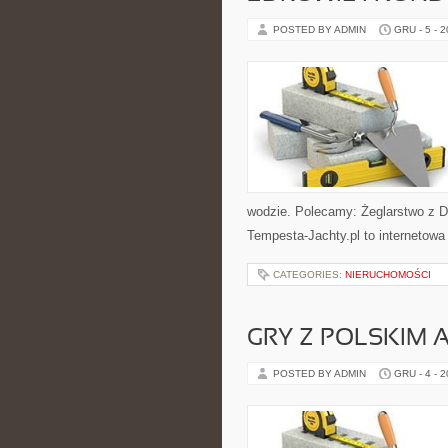
POSTED BY ADMIN
GRU - 5 - 
wodzie. Polecamy: Żeglarstwo z Dz
Tempesta-Jachty.pl to internetowa 
CATEGORIES:
NIERUCHOMOŚCI
GRY Z POLSKIM
POSTED BY ADMIN
GRU - 4 - 