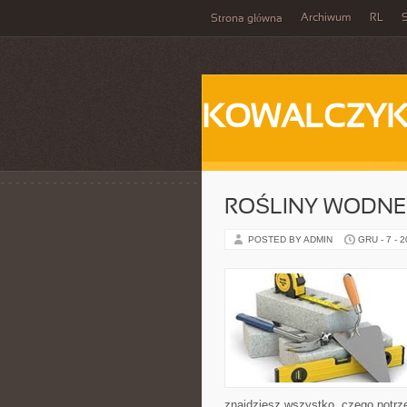
Archiwum
RL
S
Strona główna
KOWALCZY
ROŚLINY WODNE
POSTED BY ADMIN
GRU - 7 - 
znajdziesz wszystko, czego potrze