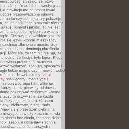
iejscowości słyszało, że rozwój
dzie indziej. Że ambitne inwestycje są
ii, a prowincja ma po prostu trwać.
dobrze przeprowadzona odnowa
cu, parku czy domu kultury pokazuje
, że ich codzienne otoczenie również
 uwagę, pomysł i jakość. To nie jest
o zmienia sposób myślenia o własnym
mapie. Ciekawym zjawiskiem jest też
enia się język, którym mieszkańcy
ą dzielnicę albo swoje miasto. Gdy
est zaniedbana, dominują określenia
acji. Mówi się, że tam nic nie ma, że
 chodzić, że kiedyś było lepiej. Kiedy
 odnowiona przestrzeń, rozmowa
yczyć wydarzeń, spotkań, spacerów i
agle ludzie mają o czym mówić i wokół
wać czas. Nawet lokalny
portal
zny
poświęcony urbanistyce i
nie opisałby tego tak trafnie jak
 którzy po raz pierwszy od dawna
z dumą pokazywać znajomym własną
 znaczy to oczywiście, że każda
ja kończy się sukcesem. Czasem
ą zbyt efektowne, a zbyt mało
Pojawia się przestrzeń piękna na
le niewygodna w użytkowaniu. Ławki
ym słońcu bez cienia, fontanna działa
krótki sezon, a nowa nawierzchnia
kłopotliwa dla osób starszych i