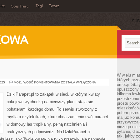
ite
Tagi
Twarz
Spis Treści
SUB
KOWA
W wielu mia
których prze
ROŚLINY
2025
MOŻLIWOŚĆ KOMENTOWANIA
ZOSTAŁA WYŁĄCZONA
emocji. Star
WODNE
opuszczony 
kilkoma ławk
DzikiParapet.pl to zakątek w sieci, w którym kwiaty
przestrzenie
pokojowe wychodzą na pierwszy plan i stają się
prostu powol
mieszkańców
bohaterami każdego domu. To serwis stworzony z
potem przest
myślą o czytelnikach, które chcą zamienić swój parapet
ma już komu
przyzwyczaja
w domowy las tropikalny, pełną natchnienia i
niczego nie 
pytanie, dla
praktycznych podpowiedzi. Na DzikiParapet.pl
tak, jakby z
bujesz, aby Twoje kwiaty nie tylko przeżyły, ale naprawdę