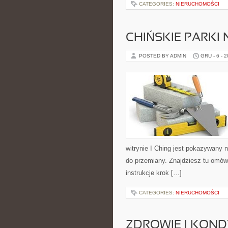
CATEGORIES:
NIERUCHOMOŚCI
CHIŃSKIE PARKI
POSTED BY ADMIN
GRU - 6 - 
witrynie I Ching jest pokazywany n
do przemiany. Znajdziesz tu omów
instrukcje krok […]
CATEGORIES:
NIERUCHOMOŚCI
ZDROWIE I KOND