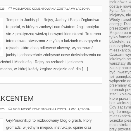
rodziców z 
dostaje nowe
ZDROWIE
2025
MOŻLIWOŚĆ KOMENTOWANIA
ZOSTAŁA WYŁĄCZONA
życia. Nie m
I
inicjatyw, n
KONDYCJA
NA
Wtedy nawet 
Tempesta-Jachty.pl – Rejsy, Jachty i Pasja Żeglarstwa
WODZIE
energię. Dla
to portal, w którym zachwyt nad światem żagli spotyka
przestrzeni 
Miejsce po r
się z praktyczną wiedzą i nowymi kierunkami. To strona
tylko formal
internetowa, stworzona z myślą o ludziach marzących o
biblioteki, s
pozarządowy
rejsach, które chcą odkrywać akweny, wynajmować
mieszkańców,
Czasami wyst
jachty i jednocześnie zdobywać nowe doświadczenia na
lokalnych pr
iećmi i Młodzieżą i Rejsy po rzekach i jeziorach.
warsztaty dl
zaczął nabie
marina, w której każdy żeglarz znajdzie coś dla […]
być inwestyc
też pamiętać
wyłącznie c
przemiany dz
terenach pr
stacji kolej
 AKCENTEM
które przez 
bez większej
Gdy zaczyna 
GRY
2025
MOŻLIWOŚĆ KOMENTOWANIA
ZOSTAŁA WYŁĄCZONA
się, że mog
Z
POLSKIM
mieszkańców 
AKCENTEM
GryPoradnik.pl to rozbudowany blog o grach, który
Ścieżka pies
mała strefa
gromadzi w jednym miejscu instrukcje, opinie oraz
przy przysta