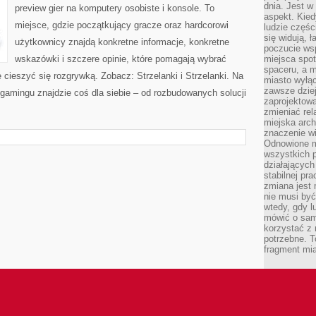
dnia. Jest w
preview gier na komputery osobiste i konsole. To
aspekt. Kied
miejsce, gdzie początkujący gracze oraz hardcorowi
ludzie częś
się widują, 
użytkownicy znajdą konkretne informacje, konkretne
poczucie wsp
wskazówki i szczere opinie, które pomagają wybrać
miejsca spo
spaceru, a m
 cieszyć się rozgrywką. Zobacz: Strzelanki i Strzelanki. Na
miasto wyłąc
zawsze dziej
 gamingu znajdzie coś dla siebie – od rozbudowanych solucji
zaprojektowa
zmieniać rel
miejska arch
znaczenie w
Odnowione mi
wszystkich 
działających 
stabilnej pr
zmiana jest 
nie musi być
wtedy, gdy l
mówić o same
korzystać z 
potrzebne. T
fragment mia