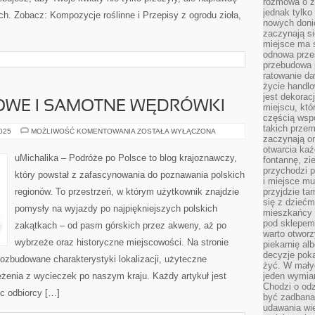
rozmowa o zm
jednak tylko
 Zobacz: Kompozycje roślinne i Przepisy z ogrodu zioła,
nowych doni
zaczynają si
miejsce ma s
odnowa przes
przebudowa p
ratowanie da
życie handl
jest dekorac
WE I SAMOTNE WĘDRÓWKI
miejscu, któ
częścią wsp
takich przem
PODRÓŻE
2025
MOŻLIWOŚĆ KOMENTOWANIA
ZOSTAŁA WYŁĄCZONA
zaczynają on
DUCHOWE
I
otwarcia ka
SAMOTNE
uMichalika – Podróże po Polsce to blog krajoznawczy,
fontannę, zi
WĘDRÓWKI
przychodzi p
który powstał z zafascynowania do poznawania polskich
i miejsce mu
regionów. To przestrzeń, w którym użytkownik znajdzie
przyjdzie ta
się z dziećm
pomysły na wyjazdy po najpiękniejszych polskich
mieszkańcy w
pod sklepem.
zakątkach – od pasm górskich przez akweny, aż po
warto otwor
wybrzeże oraz historyczne miejscowości. Na stronie
piekarnię al
decyzje pok
ozbudowane charakterystyki lokalizacji, użyteczne
żyć. W mały
żenia z wycieczek po naszym kraju. Każdy artykuł jest
jeden wymiar
Chodzi o odz
c odbiorcy […]
być zadbana
udawania wie