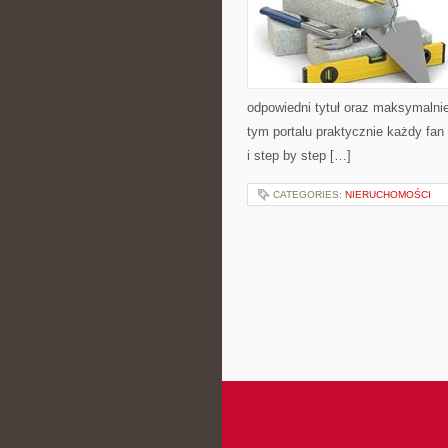
odpowiedni tytuł oraz maksymalnie
tym portalu praktycznie każdy fan
i step by step […]
CATEGORIES:
NIERUCHOMOŚCI