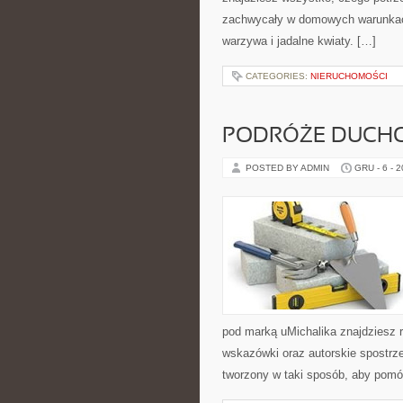
zachwycały w domowych warunkach.
warzywa i jadalne kwiaty. […]
CATEGORIES:
NIERUCHOMOŚCI
PODRÓŻE DUCHO
POSTED BY ADMIN
GRU - 6 - 
pod marką uMichalika znajdziesz r
wskazówki oraz autorskie spostrze
tworzony w taki sposób, aby pomó