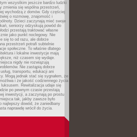
 tym wszystkim jeszcze bardzo ludzki
y zmienia się wspólna przestrzeń,
ciej wychodzą z domów. Gdy częściej
łatwiej o rozmowę, znajomość i
ólnoty. Dzieci zaczynają mieć swoje
tkań, seniorzy odzyskują powód do
łodzi przestają traktować własne
znie jako punkt noclegowy. Nie
e się to od razu, ale dobrze
na przestrzeń potrafi subtelnie
acje społeczne. To właśnie dlatego
itektura i lokalne inwestycje mają
iększe, niż czasem się wydaje.
ejsca nigdy nie rozwiązują
problemów. Nie zastąpią dobrze
usług, transportu, edukacji ani
acy. Mogą jednak stać się sygnałem, że
możliwa i że jakość codziennego życia
 luksusem. Rewitalizacja udaje się
udzie po pewnym czasie przestają
j inwestycji, a zaczynają po prostu
miejsca tak, jakby zawsze było
o najlepszy dowód, że zaniedbany
sta naprawdę wrócił do życia.