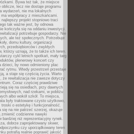
wózkami. Bywa też tak, że miejsce
 oblicze, lecz nie dostaje programu
a wydarzeń, nie ma lokalnych
ie ma współpracy z mieszkańcami.
najlepszy projekt stopniowo traci
tego tak ważne jest, by odnowa
nie kończyła się na oddaniu inwestycji.
ewitalizacji potrzebuje gospodarzy. Nie
nych, ale też społecznych. Potrzebuje
zkoły, domu kultury, organizacji
ch, przedsiębiorców i zwykłych
 którzy uznają, że to także ich teren.
arczy cykl letnich spotkań, mały targ
oduktów, plenerowy koncert czy
a dzieci, by nowo odmieniony plac
rać rytmu. Wtedy przestrzeń przestaje
ją, a staje się częścią życia. Warto
, że rewitalizacja nie zawsze dotyczy
entrum. Coraz częściej prawdziwe
ieją się na osiedlach, przy dawnych
zemysłowych, nad rzekami, w pobliżu
owych albo wokół szkół. To miejsca,
lata były traktowane czysto użytkowo,
 troski o estetykę i funkcjonalność.
się na nie patrzeć szerzej, okazuje
ą zmienić codzienne nawyki
bardziej niż reprezentacyjny rynek.
za, dobrze zaprojektowany skwer,
 odpoczynku czy uporządkowany teren
nku potrafią realnie poprawić jakość