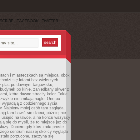
SCRIBE
FACEBOOK
TWITTER
stach i miasteczkach są miejsca, obok
chodzi się latami bez większych
y plac po dawnym targowisku,
budynek po kinie, zaniedbany skwer z
ami, które dawno straciły kolor. Takie
 zwykle nie znikają nagle. One po
i wypadają z codziennego życia
. Najpierw mniej osób tam zagląda,
ają tam bawić się dzieci, później nie
 usiąść na ławce, a na końcu wszyscy
ją się do myśli, że to miejsce już do
służy. Dopiero gdy ktoś zada proste
czego centrum naszej okolicy wygląda
ostało porzucone, zaczyna się