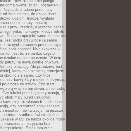
ianie. Rewitalizacja nie polega
 na odmalowaniu ścian i postawieniu
c. Najbardziej udane przemiany
ę od zrozumienia, do czego dane
łużyć ludziom. Inaczej wygląda
trzeni obok szkoły, inaczej
lacu przy urzędzie, a jeszcze inaczej
wnego rynku, na którym kiedyś tętniło
owe. Dobrze zaprojektowana zmiana nie
ją. Jest próbą przywrócenia sensu
re z różnych powodów przestało być
ólnej codzienności. Najciekawsze w
ianach jest to, że bardzo często
e działać dopiero po czasie. W dniu
żdy patrzy na nową kostkę brukową,
eleń czy elewację. Ale prawdziwy test
óźniej, kiedy mija pierwszy entuzjazm
si obronić się samo. Czy ktoś
m rano z kawą. Czy rodzice zatrzymają
i po drodze ze szkoły. Czy starsi
ybiorą właśnie ten skwer, a nie ławkę
 Czy lokalni przedsiębiorcy uznają, że
zyć obok mały punkt usługowy,
bo kawiarnię. To właśnie te codzienne
azują, czy przestrzeń znów zaczęła
ch miastach rewitalizacja ma jeszcze
, o którym rzadko mówi się głośno.
yskanie wiary, że nasza okolica może
, nowoczesna i przyjazna bez
lkiego miasta. Przez lata wiele