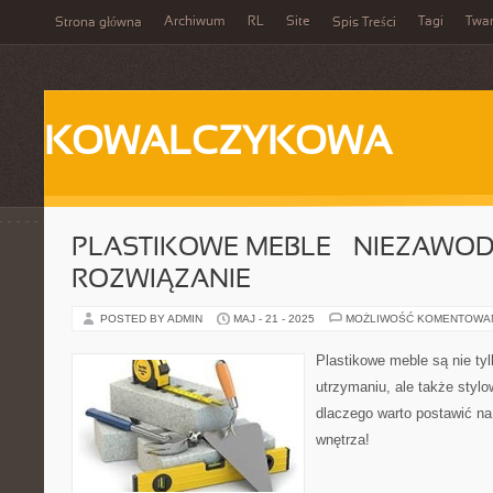
Archiwum
RL
Site
Tagi
Twa
Strona główna
Spis Treści
KOWALCZYKOWA
PLASTIKOWE MEBLE – NIEZAWOD
ROZWIĄZANIE
POSTED BY ADMIN
MAJ - 21 - 2025
MOŻLIWOŚĆ KOMENTOWA
Plastikowe meble są nie tyl
utrzymaniu, ale także styl
dlaczego warto postawić na
wnętrza!