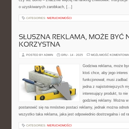
o uzyskiwanych zarobkach, […]
CATEGORIES:
NIERUCHOMOŚCI
SŁUSZNA REKLAMA, MOŻE BYĆ 
KORZYSTNA
POSTED BY ADMIN
GRU - 14 - 2025
MOŻLIWOŚĆ KOMENTOWA
Godziwa reklama, może być
ktoś chce, aby jego interes
funkcjonował, musi zadbać 
jedna z najistotniejszych my
interesujący produkt, to ni
godziwej reklamy. Można w
postanowić się na mnóstwo postaci reklamy, jednak można odnotow
wszystko taka reklama, jaka jest odpowiednio dostrzegalna i od r
CATEGORIES:
NIERUCHOMOŚCI