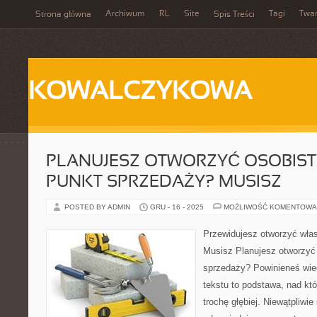
Archiwum
RL
Site
Tagi
Twa
Strona główna
Spis Treści
KOWALCZYKOWA
PLANUJESZ OTWORZYĆ OSOBIS
PUNKT SPRZEDAŻY? MUSISZ
POSTED BY ADMIN
GRU - 16 - 2025
MOŻLIWOŚĆ KOMENTOWA
Przewidujesz otworzyć wła
Musisz Planujesz otworzyć
sprzedaży? Powinieneś wied
tekstu to podstawa, nad kt
trochę głębiej. Niewątpliwi