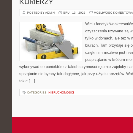
KURIERZY
POSTED BY ADMIN
GRU - 13 - 2025
MOŻLIWOŚĆ KOMENTOWA
Wielu fanatyków akcesorió
czyszczenia używane są w 
tylko w domach, ale też w 
biurach. Tam przydaje się 
dzięki nim możliwe jest nie
posprzątanie w krótkim mo
wykonywać co poniektóre z takich czynności ręcznie zajęłoby nam
sprzątanie nie byłoby tak dogłębne, jak przy użyciu sprzętów. Wo
takie […]
CATEGORIES:
NIERUCHOMOŚCI