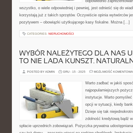
odpowiednio zaprezentowan
wszystko, o wiele odpowiedniej i pewniej, jest odnieść się do wia
korzystają już z takich sprzętów. Oczywiście opinia wytwórców j
pozytywem – obowiązki użytkującego kasy fiskalne. Można […]
CATEGORIES:
NIERUCHOMOŚCI
WYBÓR NALEŻYTEGO DLA NAS U
TO NIE LADA KUNSZT. NATURALN
POSTED BY ADMIN
GRU - 15 - 2025
MOŻLIWOŚĆ KOMENTOWA
Warto zadbać w jakiś sposó
najpopularniejszych pożyc
instytucje. Warto pomyśleć
opcji w sytuacji, kiedy ba
Dzieje się tak niejednokro
zdolność kredytową bądź w
spłacie uprzednich zobowiązań. Pożyczka prywatna udostępniana
czy też domu – znacznie więcej na ranking chwilówek. Instytucj