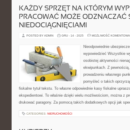
KAŻDY SPRZĘT NA KTÓRYM WY
PRACOWAĆ MOŻE ODZNACZAĆ 
NIEDOCIĄGNIĘCIAMI
POSTED BY ADMIN
GRU - 14 - 2025
MOŻLIWOŚĆ KOMENTOWA
Nieodpowiednie ubezpiecze
wypowiedzieć Wszystkie wy
osobistej aktywności nienag
ekwipunkach. Z pewnością,
prowadzeniu własnego punk
pomyśleć o takich oprzyrz
fiskalne tytuł tekstu. To własne odpowiednie kasy fiskalne upra
ekspedientowi. To właśnie dzięki wielu możliwościom, można z pro
drukować paragony. Za pomocą takich dodatkowych opcji jak specj
CATEGORIES:
NIERUCHOMOŚCI