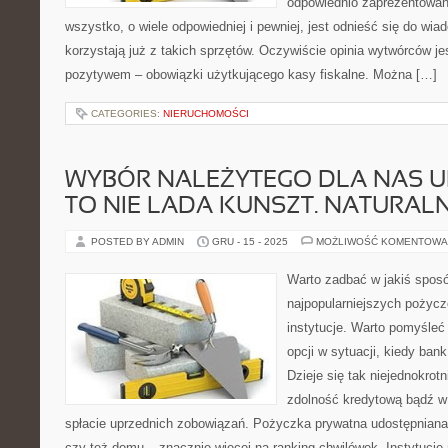
odpowiednio zaprezentowan
wszystko, o wiele odpowiedniej i pewniej, jest odnieść się do wia
korzystają już z takich sprzętów. Oczywiście opinia wytwórców j
pozytywem – obowiązki użytkującego kasy fiskalne. Można […]
CATEGORIES:
NIERUCHOMOŚCI
WYBÓR NALEŻYTEGO DLA NAS U
TO NIE LADA KUNSZT. NATURALN
POSTED BY ADMIN
GRU - 15 - 2025
MOŻLIWOŚĆ KOMENTOWA
Warto zadbać w jakiś sposó
najpopularniejszych pożyc
instytucje. Warto pomyśleć
opcji w sytuacji, kiedy ba
Dzieje się tak niejednokro
zdolność kredytową bądź w
spłacie uprzednich zobowiązań. Pożyczka prywatna udostępniana
czy też domu – znacznie więcej na ranking chwilówek. Instytucj