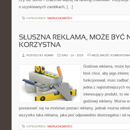
o uzyskiwanych zarobkach, […]
CATEGORIES:
NIERUCHOMOŚCI
SŁUSZNA REKLAMA, MOŻE BYĆ 
KORZYSTNA
POSTED BY ADMIN
GRU - 14 - 2025
MOŻLIWOŚĆ KOMENTOWA
Godziwa reklama, może być
ktoś chce, aby jego interes
funkcjonował, musi zadbać 
jedna z najistotniejszych my
interesujący produkt, to ni
godziwej reklamy. Można w
postanowić się na mnóstwo postaci reklamy, jednak można odnotow
wszystko taka reklama, jaka jest odpowiednio dostrzegalna i od r
CATEGORIES:
NIERUCHOMOŚCI