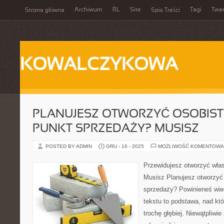
Archiwum
RL
Site
Tagi
Twa
Strona główna
Spis Treści
KOWALCZYKOWA
PLANUJESZ OTWORZYĆ OSOBIS
PUNKT SPRZEDAŻY? MUSISZ
POSTED BY ADMIN
GRU - 16 - 2025
MOŻLIWOŚĆ KOMENTOWA
Przewidujesz otworzyć wła
Musisz Planujesz otworzyć
sprzedaży? Powinieneś wied
tekstu to podstawa, nad kt
trochę głębiej. Niewątpliwi