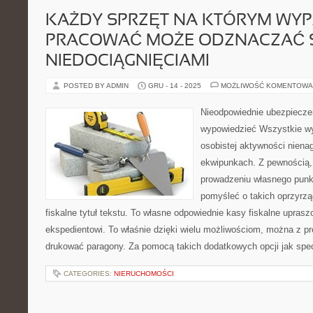
KAŻDY SPRZĘT NA KTÓRYM WY
PRACOWAĆ MOŻE ODZNACZAĆ 
NIEDOCIĄGNIĘCIAMI
POSTED BY ADMIN
GRU - 14 - 2025
MOŻLIWOŚĆ KOMENTOWA
Nieodpowiednie ubezpiecze
wypowiedzieć Wszystkie wy
osobistej aktywności nienag
ekwipunkach. Z pewnością,
prowadzeniu własnego punk
pomyśleć o takich oprzyrz
fiskalne tytuł tekstu. To własne odpowiednie kasy fiskalne upra
ekspedientowi. To właśnie dzięki wielu możliwościom, można z pro
drukować paragony. Za pomocą takich dodatkowych opcji jak specj
CATEGORIES:
NIERUCHOMOŚCI