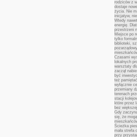
rodziców z 
dostaje nowe
życia. Nie m
inicjatyw, n
Wtedy nawet 
energię. Dla
przestrzeni 
Miejsce po r
tylko formal
biblioteki, s
pozarządowy
mieszkańców,
Czasami wyst
lokalnych pr
warsztaty dl
zaczął nabie
być inwestyc
też pamiętać
wyłącznie c
przemiany dz
terenach pr
stacji kolej
które przez 
bez większej
Gdy zaczyna 
się, że mog
mieszkańców 
Ścieżka pies
mała strefa
przy przysta