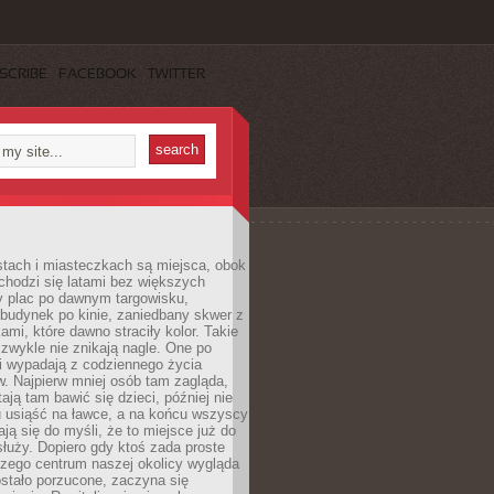
SCRIBE
FACEBOOK
TWITTER
stach i miasteczkach są miejsca, obok
chodzi się latami bez większych
y plac po dawnym targowisku,
budynek po kinie, zaniedbany skwer z
ami, które dawno straciły kolor. Takie
 zwykle nie znikają nagle. One po
i wypadają z codziennego życia
. Najpierw mniej osób tam zagląda,
ają tam bawić się dzieci, później nie
 usiąść na ławce, a na końcu wszyscy
ją się do myśli, że to miejsce już do
służy. Dopiero gdy ktoś zada proste
czego centrum naszej okolicy wygląda
ostało porzucone, zaczyna się