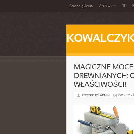
Archiwum
RL
S
Strona główna
KOWALCZY
MAGICZNE MOCE
DREWNIANYCH: O
WŁAŚCIWOŚCI!
POSTED BY ADMIN
KWI - 17 - 