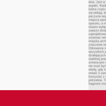
dnia. Jest w
aspekt. Kied
ludzie częś
się widują, 
poczucie wsp
miejsca spo
spaceru, a m
miasto wyłąc
zawsze dziej
zaprojektowa
zmieniać rel
miejska arch
znaczenie w
Odnowione mi
wszystkich 
działających 
stabilnej pr
zmiana jest 
nie musi być
wtedy, gdy l
mówić o same
korzystać z 
potrzebne. T
fragment mia