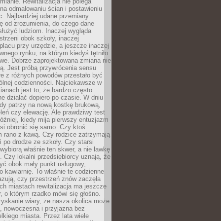
ianie. Rewitalizacja nie polega
 na odmalowaniu ścian i postawieniu
c. Najbardziej udane przemiany
ę od zrozumienia, do czego dane
łużyć ludziom. Inaczej wygląda
trzeni obok szkoły, inaczej
lacu przy urzędzie, a jeszcze inaczej
wnego rynku, na którym kiedyś tętniło
owe. Dobrze zaprojektowana zmiana nie
ją. Jest próbą przywrócenia sensu
re z różnych powodów przestało być
ólnej codzienności. Najciekawsze w
ianach jest to, że bardzo często
e działać dopiero po czasie. W dniu
żdy patrzy na nową kostkę brukową,
eleń czy elewację. Ale prawdziwy test
óźniej, kiedy mija pierwszy entuzjazm
si obronić się samo. Czy ktoś
m rano z kawą. Czy rodzice zatrzymają
i po drodze ze szkoły. Czy starsi
ybiorą właśnie ten skwer, a nie ławkę
 Czy lokalni przedsiębiorcy uznają, że
zyć obok mały punkt usługowy,
bo kawiarnię. To właśnie te codzienne
azują, czy przestrzeń znów zaczęła
ch miastach rewitalizacja ma jeszcze
, o którym rzadko mówi się głośno.
yskanie wiary, że nasza okolica może
, nowoczesna i przyjazna bez
lkiego miasta. Przez lata wiele