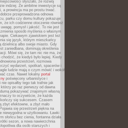
iejscowości słyszało, że rozwój
dzie indziej. Że ambitne inwestycje są
ii, a prowincja ma po prostu trwać.
dobrze przeprowadzona odnowa
cu, parku czy domu kultury pokazuje
, że ich codzienne otoczenie również
 uwagę, pomysł i jakość. To nie jest
o zmienia sposób myślenia o własnym
mapie. Ciekawym zjawiskiem jest też
enia się język, którym mieszkańcy
ą dzielnicę albo swoje miasto. Gdy
est zaniedbana, dominują określenia
acji. Mówi się, że tam nic nie ma, że
 chodzić, że kiedyś było lepiej. Kiedy
 odnowiona przestrzeń, rozmowa
yczyć wydarzeń, spotkań, spacerów i
agle ludzie mają o czym mówić i wokół
wać czas. Nawet lokalny
portal
zny
poświęcony urbanistyce i
nie opisałby tego tak trafnie jak
 którzy po raz pierwszy od dawna
z dumą pokazywać znajomym własną
 znaczy to oczywiście, że każda
ja kończy się sukcesem. Czasem
ą zbyt efektowne, a zbyt mało
Pojawia się przestrzeń piękna na
le niewygodna w użytkowaniu. Ławki
ym słońcu bez cienia, fontanna działa
krótki sezon, a nowa nawierzchnia
kłopotliwa dla osób starszych i