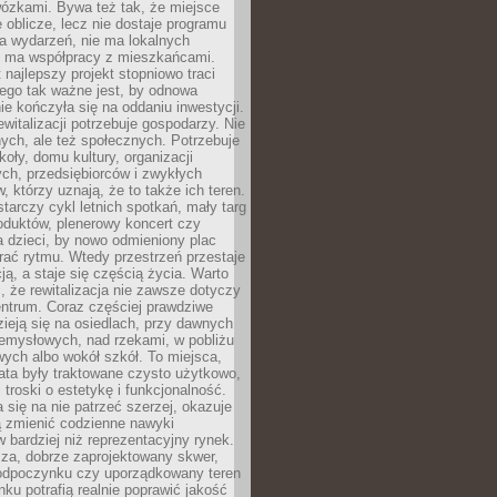
wózkami. Bywa też tak, że miejsce
 oblicze, lecz nie dostaje programu
a wydarzeń, nie ma lokalnych
ie ma współpracy z mieszkańcami.
najlepszy projekt stopniowo traci
tego tak ważne jest, by odnowa
nie kończyła się na oddaniu inwestycji.
ewitalizacji potrzebuje gospodarzy. Nie
nych, ale też społecznych. Potrzebuje
zkoły, domu kultury, organizacji
ch, przedsiębiorców i zwykłych
 którzy uznają, że to także ich teren.
arczy cykl letnich spotkań, mały targ
oduktów, plenerowy koncert czy
a dzieci, by nowo odmieniony plac
rać rytmu. Wtedy przestrzeń przestaje
ją, a staje się częścią życia. Warto
, że rewitalizacja nie zawsze dotyczy
entrum. Coraz częściej prawdziwe
ieją się na osiedlach, przy dawnych
zemysłowych, nad rzekami, w pobliżu
owych albo wokół szkół. To miejsca,
lata były traktowane czysto użytkowo,
 troski o estetykę i funkcjonalność.
się na nie patrzeć szerzej, okazuje
ą zmienić codzienne nawyki
bardziej niż reprezentacyjny rynek.
za, dobrze zaprojektowany skwer,
 odpoczynku czy uporządkowany teren
nku potrafią realnie poprawić jakość