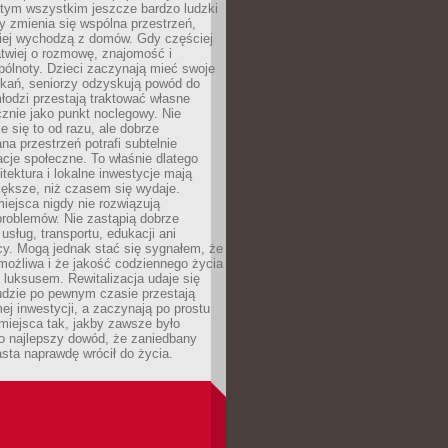
 tym wszystkim jeszcze bardzo ludzki
y zmienia się wspólna przestrzeń,
ciej wychodzą z domów. Gdy częściej
łatwiej o rozmowę, znajomość i
ólnoty. Dzieci zaczynają mieć swoje
tkań, seniorzy odzyskują powód do
łodzi przestają traktować własne
znie jako punkt noclegowy. Nie
e się to od razu, ale dobrze
na przestrzeń potrafi subtelnie
acje społeczne. To właśnie dlatego
itektura i lokalne inwestycje mają
iększe, niż czasem się wydaje.
ejsca nigdy nie rozwiązują
problemów. Nie zastąpią dobrze
usług, transportu, edukacji ani
acy. Mogą jednak stać się sygnałem, że
możliwa i że jakość codziennego życia
 luksusem. Rewitalizacja udaje się
udzie po pewnym czasie przestają
j inwestycji, a zaczynają po prostu
miejsca tak, jakby zawsze było
o najlepszy dowód, że zaniedbany
sta naprawdę wrócił do życia.