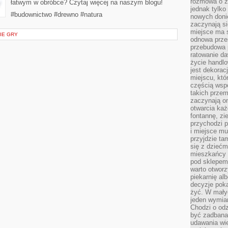
rozmowa o zm
łatwym w obróbce? Czytaj więcej na naszym blogu!
jednak tylko
#budownictwo #drewno #natura
nowych doni
zaczynają si
miejsce ma s
GIE GRY
odnowa przes
przebudowa p
ratowanie da
życie handl
jest dekorac
miejscu, któ
częścią wsp
takich przem
zaczynają on
otwarcia ka
fontannę, zi
przychodzi p
i miejsce mu
przyjdzie ta
się z dziećm
mieszkańcy w
pod sklepem.
warto otwor
piekarnię al
decyzje pok
żyć. W mały
jeden wymiar
Chodzi o odz
być zadbana
udawania wie