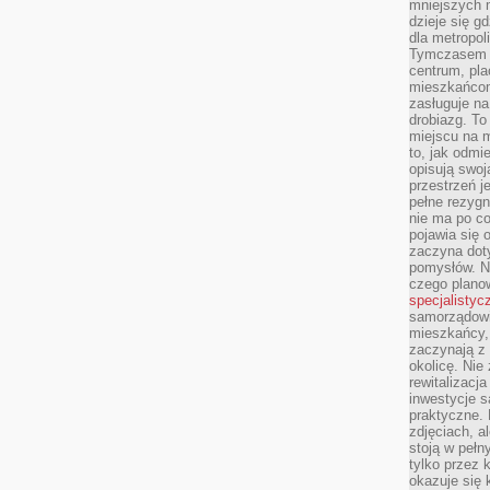
mniejszych m
dzieje się g
dla metropol
Tymczasem 
centrum, pla
mieszkańcom
zasługuje na
drobiazg. T
miejscu na 
to, jak odmi
opisują swoj
przestrzeń j
pełne rezygn
nie ma po co
pojawia się
zaczyna dot
pomysłów. N
czego plano
specjalistyc
samorządowi 
mieszkańcy,
zaczynają 
okolicę. Nie
rewitalizac
inwestycje s
praktyczne. 
zdjęciach, a
stoją w pełn
tylko przez 
okazuje się 