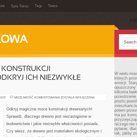
ite
Tagi
Twarz
Spis Treści
SUB
KOWA
 KONSTRUKCJI
W wielu mia
DKRYJ ICH NIEZWYKŁE
których prze
emocji. Star
opuszczony 
kilkoma ławk
przestrzenie
MAGICZNE
2025
MOŻLIWOŚĆ KOMENTOWANIA
ZOSTAŁA WYŁĄCZONA
MOCE
prostu powol
KONSTRUKCJI
mieszkańców
DREWNIANYCH:
Odkryj magiczne moce konstrukcji drewnianych!
potem przest
ODKRYJ
ICH
ma już komu
Sprawdź, dlaczego drewno jest niezastąpione w
NIEZWYKŁE
przyzwyczaja
WŁAŚCIWOŚCI!
budownictwie i jakie niezwykłe właściwości posiada.
niczego nie 
pytanie, dla
Czy wiesz, że drewno jest materiałem ekologicznym i
tak, jakby z