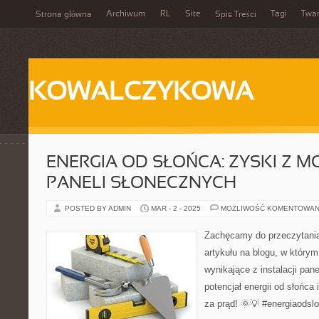
Archiwum
RL
Site
Tagi
Twa
Strona główna
Spis Treści
KOWALCZYKOWA
ENERGIA OD SŁOŃCA: ZYSKI Z 
PANELI SŁONECZNYCH
POSTED BY ADMIN
MAR - 2 - 2025
MOŻLIWOŚĆ KOMENTOWAN
Zachęcamy do przeczytani
artykułu na blogu, w któr
wynikające z instalacji pan
potencjał energii od słońca
za prąd! 🌞💡 #energiaodsl