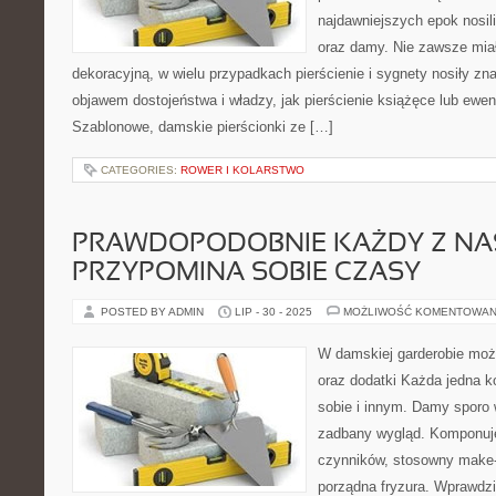
najdawniejszych epok nosil
oraz damy. Nie zawsze miał
dekoracyjną, w wielu przypadkach pierścienie i sygnety nosiły zn
objawem dostojeństwa i władzy, jak pierścienie książęce lub ewen
Szablonowe, damskie pierścionki ze […]
CATEGORIES:
ROWER I KOLARSTWO
PRAWDOPODOBNIE KAŻDY Z NA
PRZYPOMINA SOBIE CZASY
POSTED BY ADMIN
LIP - 30 - 2025
MOŻLIWOŚĆ KOMENTOWAN
W damskiej garderobie moż
oraz dodatki Każda jedna k
sobie i innym. Damy sporo w
zadbany wygląd. Komponuje
czynników, stosowny make-
porządna fryzura. Wprawdzi