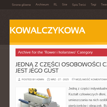
Archiwum
RL
Site
Tagi
Twa
Strona główna
Spis Treści
KOWALCZYKOWA
Archive for the ‘Rower i kolarstwo’ Category
JEDNĄ Z CZĘŚCI OSOBOWOŚCI 
JEST JEGO GUST
POSTED BY ADMIN
WRZ - 27 - 2025
MOŻLIWOŚĆ KOMENTOWA
Jedną z części indywidualno
Kształt człowieczych dłoni
umieszczania na nich ozdób,
pierścionków i obrączek. Bi