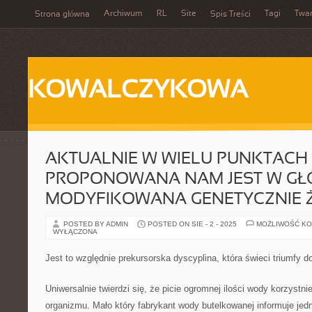
Archiwum
RL
Site
Tagi
Twa
Strona główna
Spis Treści
KOWALCZYKOWA
AKTUALNIE W WIELU PUNKTACH
PROPONOWANA NAM JEST W GŁ
MODYFIKOWANA GENETYCZNIE
POSTED BY ADMIN
POSTED ON SIE - 2 - 2025
MOŻLIWOŚĆ K
WYŁĄCZONA
Jest to względnie prekursorska dyscyplina, która świeci triumfy do
Uniwersalnie twierdzi się, że picie ogromnej ilości wody korzystn
organizmu. Mało który fabrykant wody butelkowanej informuje jedn