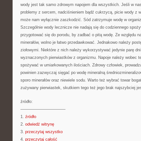
wody jest tak samo zdrowym napojem dla wszystkich. Jeśli w na
problemy z sercem, nadciśnieniem bądź cukrzycą, picie wody z w
może nam wyłącznie zaszkodzić. Sód zatrzymuje wodę w organizm
Szczególnie wody lecznicze nie nadają się do codziennego spoży
przygotować się do porodu, by zadbać o pitą wodę. Ze względu na
minerałów, wolno je łatwo przedawkować. Jednakowo należy post
ziołowymi. Niektóre z nich należy wykorzystywać jedynie parę dni
wyznaczonych pierwiastków z organizmu. Napoje należy wobec t
spożywać w umiarkowanych ilościach. Zdrowy człowiek, prowadz
powinien zazwyczaj sięgać po wodę mineralną średniozmineralizo
sporo minerałów oraz niewiele sodu. Warto też wybrać towar boga
zużywany pierwiastek, skutkiem tego też jego brak najszybciej je
źródło:
———————————
1.
źródło
2.
odwiedź witrynę
3.
przeczytaj wszystko
4.
przeczytaj całość