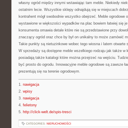
własny ogród między innymi wstawiając tam meble. Niekiedy niek
ostatnim lecie. Wszystkie sklepy odnajdują się w miejscach dobr
kontrahent mógł swobodnie wszystko obejrzeć. Meble ogrodowe o
wystawione w większości wypadków na plac bowiem łatwiej się j
konsumenta omawia detale które nie są przedstawione przy dowol
znaczący ogród oraz chce by był on unikalny to może zamówić m
Takie punkty są nietuzinkowe wobec tego wiosna i latem otwarte s
W sprzedaży są dostępne meble wszelkiego rodzaju jak także w k
posiadają także katalogi które można przejrzeć na wejściu. Tudz
być prosto do ogrodu. Innowacyjne meble ogrodowe są zawsze ład
prezentują się na terenie ogrodowym.
1.
nawigacja
2.
wpisy
3.
nawigacja
4.
felietony
5.
http://click-welt.de/spis-tresci
CATEGORIES:
NIERUCHOMOŚCI