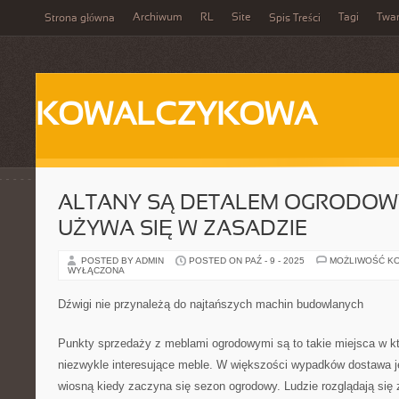
Archiwum
RL
Site
Tagi
Twa
Strona główna
Spis Treści
KOWALCZYKOWA
ALTANY SĄ DETALEM OGRODOW
UŻYWA SIĘ W ZASADZIE
POSTED BY ADMIN
POSTED ON PAŹ - 9 - 2025
MOŻLIWOŚĆ K
WYŁĄCZONA
Dźwigi nie przynależą do najtańszych machin budowlanych
Punkty sprzedaży z meblami ogrodowymi są to takie miejsca w k
niezwykle interesujące meble. W większości wypadków dostawa 
wiosną kiedy zaczyna się sezon ogrodowy. Ludzie rozglądają się 