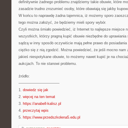
definitywnie żadnego problemu znajdziemy takie obuwie, które m
zasadzie trudno zrozumieć osoby, które obawiają się jakby kupowa
W końcu to naprawdę żadna tajemnica, iż możemy sporo zaoszcz
tego można założyć, że będziemy mieli spory wybór.
Czyli można śmiało powiedzieć, iż Internet to najlepsze miejsce 
wszystkich, którzy pragną kupić obuwie niezbędne do uprawiania s
sądzą w inny sposób oczywiście mają pełne prawo do posiadania s
ciężko się z nią zgodzić. Można powiedzieć, że jeśli mocno nam 
jakieś niespotykane obuwie, to możemy nawet kupić je na choci
aukcjach. To nie stanowi problemu.
źródło:
———————————
1.
dowiedz się jak
2.
więcej na ten temat
3.
https://anabell-kalisz.pl
4.
przeczytaj wpis
5.
https://www.przedszkolena5.edu.pl