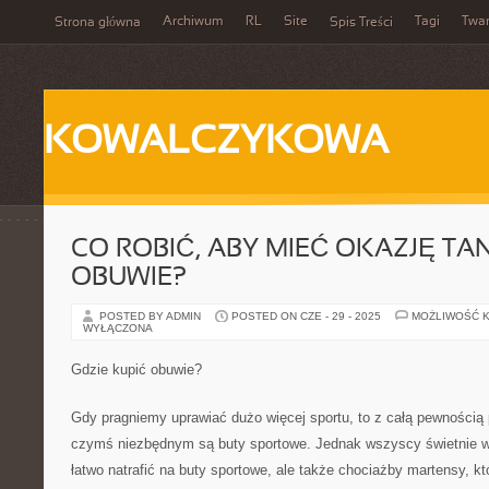
Archiwum
RL
Site
Tagi
Twa
Strona główna
Spis Treści
KOWALCZYKOWA
CO ROBIĆ, ABY MIEĆ OKAZJĘ TAN
OBUWIE?
POSTED BY ADMIN
POSTED ON CZE - 29 - 2025
MOŻLIWOŚĆ 
WYŁĄCZONA
Gdzie kupić obuwie?
Gdy pragniemy uprawiać dużo więcej sportu, to z całą pewnością 
czymś niezbędnym są buty sportowe. Jednak wszyscy świetnie wi
łatwo natrafić na buty sportowe, ale także chociażby martensy, kt