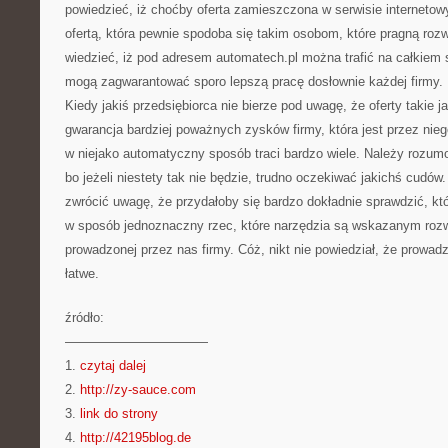
powiedzieć, iż choćby oferta zamieszczona w serwisie internetow
ofertą, która pewnie spodoba się takim osobom, które pragną rozw
wiedzieć, iż pod adresem automatech.pl można trafić na całkiem 
mogą zagwarantować sporo lepszą pracę dosłownie każdej firmy.
Kiedy jakiś przedsiębiorca nie bierze pod uwagę, że oferty takie j
gwarancja bardziej poważnych zysków firmy, która jest przez nie
w niejako automatyczny sposób traci bardzo wiele. Należy rozum
bo jeżeli niestety tak nie będzie, trudno oczekiwać jakichś cudów
zwrócić uwagę, że przydałoby się bardzo dokładnie sprawdzić, kt
w sposób jednoznaczny rzec, które narzędzia są wskazanym rozw
prowadzonej przez nas firmy. Cóż, nikt nie powiedział, że prowadz
łatwe.
źródło:
———————————
1.
czytaj dalej
2.
http://zy-sauce.com
3.
link do strony
4.
http://42195blog.de