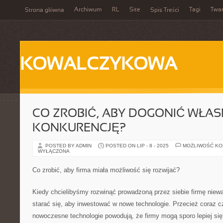
Archiwum
RL
Site
Tagi
Twa
Strona główna
Spis Treści
KOWALCZYKOWA
CO ZROBIĆ, ABY DOGONIĆ WŁA
KONKURENCJĘ?
POSTED BY ADMIN
POSTED ON LIP - 8 - 2025
MOŻLIWOŚĆ K
WYŁĄCZONA
Co zrobić, aby firma miała możliwość się rozwijać?
Kiedy chcielibyśmy rozwinąć prowadzoną przez siebie firmę niew
starać się, aby inwestować w nowe technologie. Przecież coraz 
nowoczesne technologie powodują, że firmy mogą sporo lepiej si