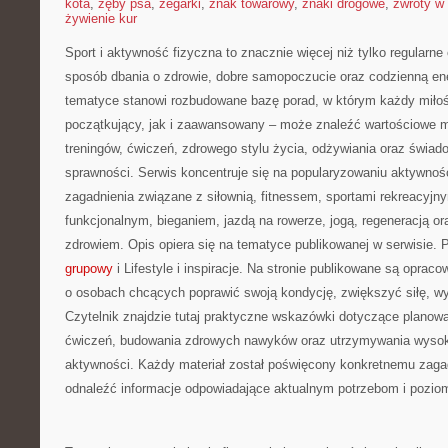
kota
,
zęby psa
,
zegarki
,
znak towarowy
,
znaki drogowe
,
zwroty w 
żywienie kur
Sport i aktywność fizyczna to znacznie więcej niż tylko regularne 
sposób dbania o zdrowie, dobre samopoczucie oraz codzienną ene
tematyce stanowi rozbudowane bazę porad, w którym każdy miłoś
początkujący, jak i zaawansowany – może znaleźć wartościowe m
treningów, ćwiczeń, zdrowego stylu życia, odżywiania oraz świad
sprawności. Serwis koncentruje się na popularyzowaniu aktywnośc
zagadnienia związane z siłownią, fitnessem, sportami rekreacyjny
funkcjonalnym, bieganiem, jazdą na rowerze, jogą, regeneracją 
zdrowiem. Opis opiera się na tematyce publikowanej w serwisie.
grupowy
i Lifestyle i inspiracje. Na stronie publikowane są opra
o osobach chcących poprawić swoją kondycję, zwiększyć siłę, w
Czytelnik znajdzie tutaj praktyczne wskazówki dotyczące planowa
ćwiczeń, budowania zdrowych nawyków oraz utrzymywania wysokie
aktywności. Każdy materiał został poświęcony konkretnemu zagad
odnaleźć informacje odpowiadające aktualnym potrzebom i pozi