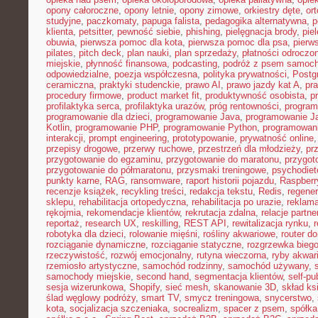
opony całoroczne
,
opony letnie
,
opony zimowe
,
orkiestry dęte
,
or
studyjne
,
paczkomaty
,
papuga falista
,
pedagogika alternatywna
,
p
klienta
,
petsitter
,
pewność siebie
,
phishing
,
pielęgnacja brody
,
pie
obuwia
,
pierwsza pomoc dla kota
,
pierwsza pomoc dla psa
,
pierw
pilates
,
pitch deck
,
plan nauki
,
plan sprzedaży
,
płatności odroczo
miejskie
,
płynność finansowa
,
podcasting
,
podróż z psem samoc
odpowiedzialne
,
poezja współczesna
,
polityka prywatności
,
Postg
ceramiczna
,
praktyki studenckie
,
prawo AI
,
prawo jazdy kat A
,
pr
procedury firmowe
,
product market fit
,
produktywność osobista
,
p
profilaktyka serca
,
profilaktyka urazów
,
próg rentowności
,
program
programowanie dla dzieci
,
programowanie Java
,
programowanie Ja
Kotlin
,
programowanie PHP
,
programowanie Python
,
programowani
interakcji
,
prompt engineering
,
prototypowanie
,
prywatność online
przepisy drogowe
,
przerwy ruchowe
,
przestrzeń dla młodzieży
,
pr
przygotowanie do egzaminu
,
przygotowanie do maratonu
,
przygot
przygotowanie do półmaratonu
,
przysmaki treningowe
,
psychodiet
punkty karne
,
RAG
,
ransomware
,
raport historii pojazdu
,
Raspberr
recenzje książek
,
recykling treści
,
redakcja tekstu
,
Redis
,
regener
sklepu
,
rehabilitacja ortopedyczna
,
rehabilitacja po urazie
,
reklama
rękojmia
,
rekomendacje klientów
,
rekrutacja zdalna
,
relacje partne
reportaż
,
research UX
,
reskilling
,
REST API
,
rewitalizacja rynku
,
robotyka dla dzieci
,
rolowanie mięśni
,
rośliny akwariowe
,
router d
rozciąganie dynamiczne
,
rozciąganie statyczne
,
rozgrzewka bieg
rzeczywistość
,
rozwój emocjonalny
,
rutyna wieczorna
,
ryby akwar
rzemiosło artystyczne
,
samochód rodzinny
,
samochód używany
,
samochody miejskie
,
second hand
,
segmentacja klientów
,
self-pu
sesja wizerunkowa
,
Shopify
,
sieć mesh
,
skanowanie 3D
,
skład ks
ślad węglowy podróży
,
smart TV
,
smycz treningowa
,
snycerstwo
,
kota
,
socjalizacja szczeniaka
,
socrealizm
,
spacer z psem
,
spółka