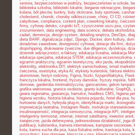
seniora
,
bezpieczeństwo w podróży
,
bezpieczeństwo w szkole
,
be
biblioteka szkolna
,
biblioteki lokalne
,
bieganie rekreacyjne
,
biegani
kolana
,
ból pleców
,
bunkry
,
buty skórzane
,
buty sportowe
,
carshar
cholesterol
,
chomik
,
choroby odkleszczowe
,
chóry
,
CI CD
,
ciśnien
zabytkowe
,
compliance
,
content plan
,
coworking lokalny
,
ćwiczeni
firmy
,
cyfrowy detoks
,
czujniki IoT
,
czyszczenie uszu psa
,
czytan
zrozumieniem
,
data engineering
,
data science
,
debata oksfordzka
zadań
,
demencja
,
design system
,
detailing wnętrza
,
DevOps
,
dia
dieta BARF
,
digitalizacja zdjęć
,
Django
,
Docker
,
dom kultury
,
dom 
doradztwo zawodowe
,
dostępność cyfrowa
,
dotacje dla firm
,
doży
dropshipping
,
drukowanie żywiczne
,
due diligence
,
dysleksja
,
dzia
dziennik wdzięczności
,
e-faktury
,
edukacja licealna
,
edukacja Mon
edukacja specjalna
,
edukacja STEM
,
edukacja wczesnoszkolna
,
egzamin praktyczny
,
egzamin teoretyczny
,
eko jazda
,
ekopodróże
elektrolity
,
elektronika DIY
,
elektryk samochodowy
,
email marketi
ćwiczenia
,
eseistyka
,
etyka AI
,
etykiety kurierskie
,
faktura elektr
aluminiowe
,
festyn rodzinny
,
Figma
,
fiszki
,
fizjoprofilaktyka
,
Flask
franczyza lokalna
,
frontend
,
fryzury damskie
,
fryzury męskie
,
fulf
domowe
,
garderoba minimalistyczna
,
garncarstwo
,
gekon lamparc
grafika wektorowa
,
granice osobiste
,
granty kulturalne
,
GraphQL
,
gwara regionalna
,
gwarancja
,
hamulce
,
headless CMS
,
higiena ja
higiena wzroku
,
historia lokalna
,
historia pojazdu
,
hotel dla psa
,
hu
hurtownie danych
,
hybryda plug-in
,
identyfikacja marki
,
ikonografi
improwizacja teatralna
,
Instagram Reels
,
instrukcje stanowiskowe
insulinooporność
,
integracja sensoryczna
,
integracje API
,
intelig
inteligentny termostat
,
internat
,
internet satelitarny
,
inwestor anioł
świąteczne
,
jazda defensywna
,
jednoosobowa działalność
,
joga d
publikacji
,
kalistenika
,
kamera internetowa
,
kampanie sezonowe
,
kota
,
karma sucha dla psa
,
kasa fiskalna online
,
kastracja kota
,
k
przyszłości
,
kino domowe
,
kleszcze u psa
,
klimatyzacja samoch