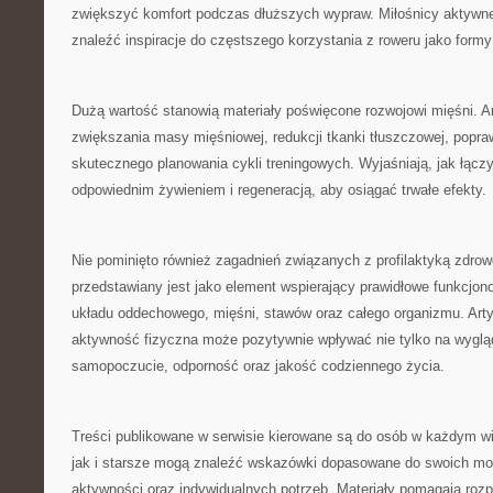
zwiększyć komfort podczas dłuższych wypraw. Miłośnicy aktyw
znaleźć inspiracje do częstszego korzystania z roweru jako form
Dużą wartość stanowią materiały poświęcone rozwojowi mięśni. A
zwiększania masy mięśniowej, redukcji tkanki tłuszczowej, popraw
skutecznego planowania cykli treningowych. Wyjaśniają, jak łącz
odpowiednim żywieniem i regeneracją, aby osiągać trwałe efekty.
Nie pominięto również zagadnień związanych z profilaktyką zdrow
przedstawiany jest jako element wspierający prawidłowe funkcjon
układu oddechowego, mięśni, stawów oraz całego organizmu. Arty
aktywność fizyczna może pozytywnie wpływać nie tylko na wygląd
samopoczucie, odporność oraz jakość codziennego życia.
Treści publikowane w serwisie kierowane są do osób w każdym w
jak i starsze mogą znaleźć wskazówki dopasowane do swoich mo
aktywności oraz indywidualnych potrzeb. Materiały pomagają roz