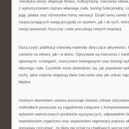
Tematyka strony obejmuje fitness, kulturystykę, ćwiczenia siłowe
z wykorzystaniem ciężaru własnego ciała, trening funkcjonalny, car
jogę, pilates oraz różnorodne formy rekreacji. Dzięki temu serwis 
rozpoczynających swoją przygodę ze sportem, jak i do tych, którzy
swoją sprawność fizyczną i stale poszukują nowych inspiracji.
Dużą część publikacji stanowią materiały dotyczące aktywności
zarówno na siłowni, jak i w domu. Opisywane są ćwiczenia z hant
oporowymi, sztangami, maszynami treningowymi oraz treningi wy
własnego ciała. Czytelnik może dowiedzieć się, jak poprawnie 
ruchy, jakie mięśnie angażują dane ćwiczenia oraz jak unikać naj
błędów.
Istotnym elementem serwisu pozostaje również zdrowe odżywian
materiałach poruszane są zagadnienia związane z komponowanie
wyborem wartościowych produktów spożywczych, odpowiednim b
nawodnieniem organizmu oraz wspieraniem regeneracji poprzez wł
pomagają zrozumieć, że dieta nie oznacza chwilowych wyrzeczeń,