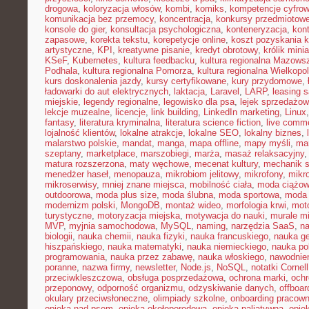
drogowa
,
koloryzacja włosów
,
kombi
,
komiks
,
kompetencje cyfro
komunikacja bez przemocy
,
koncentracja
,
konkursy przedmiotow
konsole do gier
,
konsultacja psychologiczna
,
konteneryzacja
,
kon
zapasowe
,
korekta tekstu
,
korepetycje online
,
koszt pozyskania k
artystyczne
,
KPI
,
kreatywne pisanie
,
kredyt obrotowy
,
królik mini
KSeF
,
Kubernetes
,
kultura feedbacku
,
kultura regionalna Mazows
Podhala
,
kultura regionalna Pomorza
,
kultura regionalna Wielkopol
kurs doskonalenia jazdy
,
kursy certyfikowane
,
kury przydomowe
,
ładowarki do aut elektrycznych
,
laktacja
,
Laravel
,
LARP
,
leasing 
miejskie
,
legendy regionalne
,
legowisko dla psa
,
lejek sprzedażow
lekcje muzealne
,
licencje
,
link building
,
LinkedIn marketing
,
Linux
fantasy
,
literatura kryminalna
,
literatura science fiction
,
live comm
lojalność klientów
,
lokalne atrakcje
,
lokalne SEO
,
lokalny biznes
,
malarstwo polskie
,
mandat
,
manga
,
mapa offline
,
mapy myśli
,
mar
szeptany
,
marketplace
,
marszobiegi
,
marża
,
masaż relaksacyjny
matura rozszerzona
,
maty węchowe
,
mecenat kultury
,
mechanik 
menedżer haseł
,
menopauza
,
mikrobiom jelitowy
,
mikrofony
,
mikr
mikroserwisy
,
mniej znane miejsca
,
mobilność ciała
,
moda ciążo
outdoorowa
,
moda plus size
,
moda ślubna
,
moda sportowa
,
moda 
modernizm polski
,
MongoDB
,
montaż wideo
,
morfologia krwi
,
moto
turystyczne
,
motoryzacja miejska
,
motywacja do nauki
,
murale mi
MVP
,
myjnia samochodowa
,
MySQL
,
naming
,
narzędzia SaaS
,
na
biologii
,
nauka chemii
,
nauka fizyki
,
nauka francuskiego
,
nauka ge
hiszpańskiego
,
nauka matematyki
,
nauka niemieckiego
,
nauka po
programowania
,
nauka przez zabawę
,
nauka włoskiego
,
nawodnie
poranne
,
nazwa firmy
,
newsletter
,
Node.js
,
NoSQL
,
notatki Cornell
przeciwkleszczowa
,
obsługa posprzedażowa
,
ochrona marki
,
ochr
przeponowy
,
odporność organizmu
,
odzyskiwanie danych
,
offboar
okulary przeciwsłoneczne
,
olimpiady szkolne
,
onboarding pracown
opieka nad psem
,
opieka okołoporodowa
,
opieka paliatywna
,
opie