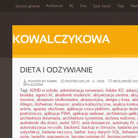
Archiwum
RL
Site
Tagi
Twa
Strona główna
Spis Treści
KOWALCZYKOWA
DIETA I ODŻYWIANIE
POSTED BY ADMIN
POSTED ON LIP - 4 - 2026
MOŻLIWOŚĆ K
WYŁĄCZONA
Tagi:
ADHD w szkole
,
administracja serwerami
,
Adobe XD
,
adopcj
brodata
,
agenci AI
,
akademik studencki
,
aktywizacja seniora
,
akt
morskie
,
akwarium słodkowodne
,
akwarystyka
,
alergia u kota
,
ale
Allegro
,
Alzheimer
,
Amazon
,
analiza kolorystyczna
,
analiza konkur
anime
,
aparaty słuchowe
,
aplikacje cross-platform
,
aplikacje des
podróżnicze
,
aplikacje PWA
,
aplikacje webowe
,
architektura aplika
architektura drewniana
,
architektura systemów
,
archiwa rodzinne
,
audiobooki dla dzieci
,
audyt SEO
,
auta dostawcze
,
automaty AI
,
automatyzacja no-code
,
backend
,
backup w chmurze
,
badania pro
satysfakcji
,
badanie tarczycy
,
barber
,
bazy danych SQL
,
behawior
psów
,
benefity pracownicze
,
bezpieczeństwo AI
,
bezpieczeństwo h