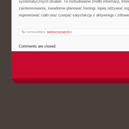
systematycznych działań. To rozbudowane źródło informacji, któ
zainteresowania, świadomie planować treningi, lepiej odżywiać or
regenerować ciało oraz czerpać satysfakcję z aktywnego i zdrowe
CATEGORIES:
NIERUCHOMOŚCI
Comments are closed.