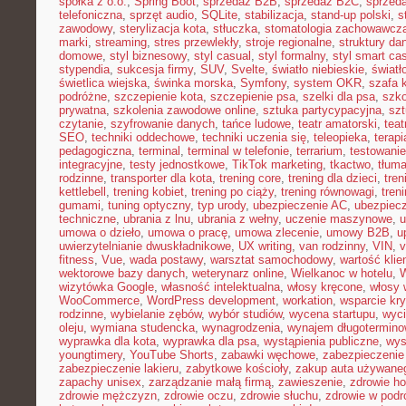
spółka z o.o.
,
Spring Boot
,
sprzedaż B2B
,
sprzedaż B2C
,
sprzeda
telefoniczna
,
sprzęt audio
,
SQLite
,
stabilizacja
,
stand-up polski
,
s
zawodowy
,
sterylizacja kota
,
stłuczka
,
stomatologia zachowawcz
marki
,
streaming
,
stres przewlekły
,
stroje regionalne
,
struktury da
domowe
,
styl biznesowy
,
styl casual
,
styl formalny
,
styl smart ca
stypendia
,
sukcesja firmy
,
SUV
,
Svelte
,
światło niebieskie
,
światł
świetlica wiejska
,
świnka morska
,
Symfony
,
system OKR
,
szafa 
podróżne
,
szczepienie kota
,
szczepienie psa
,
szelki dla psa
,
szk
prywatna
,
szkolenia zawodowe online
,
sztuka partycypacyjna
,
szt
czytanie
,
szyfrowanie danych
,
tańce ludowe
,
teatr amatorski
,
teat
SEO
,
techniki oddechowe
,
techniki uczenia się
,
teleopieka
,
terapi
pedagogiczna
,
terminal
,
terminal w telefonie
,
terrarium
,
testowani
integracyjne
,
testy jednostkowe
,
TikTok marketing
,
tkactwo
,
tłuma
rodzinne
,
transporter dla kota
,
trening core
,
trening dla dzieci
,
tren
kettlebell
,
trening kobiet
,
trening po ciąży
,
trening równowagi
,
tren
gumami
,
tuning optyczny
,
typ urody
,
ubezpieczenie AC
,
ubezpiec
techniczne
,
ubrania z lnu
,
ubrania z wełny
,
uczenie maszynowe
,
u
umowa o dzieło
,
umowa o pracę
,
umowa zlecenie
,
umowy B2B
,
u
uwierzytelnianie dwuskładnikowe
,
UX writing
,
van rodzinny
,
VIN
,
v
fitness
,
Vue
,
wada postawy
,
warsztat samochodowy
,
wartość klie
wektorowe bazy danych
,
weterynarz online
,
Wielkanoc w hotelu
,
W
wizytówka Google
,
własność intelektualna
,
włosy kręcone
,
włosy 
WooCommerce
,
WordPress development
,
workation
,
wsparcie kr
rodzinne
,
wybielanie zębów
,
wybór studiów
,
wycena startupu
,
wyci
oleju
,
wymiana studencka
,
wynagrodzenia
,
wynajem długotermino
wyprawka dla kota
,
wyprawka dla psa
,
wystąpienia publiczne
,
wys
youngtimery
,
YouTube Shorts
,
zabawki węchowe
,
zabezpieczenie 
zabezpieczenie lakieru
,
zabytkowe kościoły
,
zakup auta używane
zapachy unisex
,
zarządzanie małą firmą
,
zawieszenie
,
zdrowie h
zdrowie mężczyzn
,
zdrowie oczu
,
zdrowie słuchu
,
zdrowie w podr