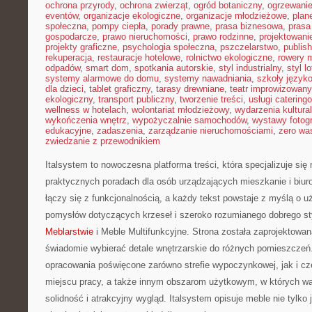
ochrona przyrody
,
ochrona zwierząt
,
ogród botaniczny
,
ogrzewani
eventów
,
organizacje ekologiczne
,
organizacje młodzieżowe
,
plan
społeczna
,
pompy ciepła
,
porady prawne
,
prasa biznesowa
,
prasa
gospodarcze
,
prawo nieruchomości
,
prawo rodzinne
,
projektowani
projekty graficzne
,
psychologia społeczna
,
pszczelarstwo
,
publish
rekuperacja
,
restauracje hotelowe
,
rolnictwo ekologiczne
,
rowery m
odpadów
,
smart dom
,
spotkania autorskie
,
styl industrialny
,
styl l
systemy alarmowe do domu
,
systemy nawadniania
,
szkoły język
dla dzieci
,
tablet graficzny
,
tarasy drewniane
,
teatr improwizowany
ekologiczny
,
transport publiczny
,
tworzenie treści
,
usługi catering
wellness w hotelach
,
wolontariat młodzieżowy
,
wydarzenia kultura
wykończenia wnętrz
,
wypożyczalnie samochodów
,
wystawy fotogr
edukacyjne
,
zadaszenia
,
zarządzanie nieruchomościami
,
zero wa
zwiedzanie z przewodnikiem
Italsystem to nowoczesna platforma treści, która specjalizuje si
praktycznych poradach dla osób urządzających mieszkanie i biuro
łączy się z funkcjonalnością, a każdy tekst powstaje z myślą o u
pomysłów dotyczących krzeseł i szeroko rozumianego dobrego st
Meblarstwie
i Meble Multifunkcyjne. Strona została zaprojektowan
świadomie wybierać detale wnętrzarskie do różnych pomieszczeń
opracowania poświęcone zarówno strefie wypoczynkowej, jak i 
miejscu pracy, a także innym obszarom użytkowym, w których w
solidność i atrakcyjny wygląd. Italsystem opisuje meble nie tylk