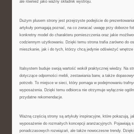
ale również jako ważny składnik wystroju.
Dużym plusem strony jest przejrzyste podejście do prezentowani
artykuły pomagają poznać, na co zwracać uwagę przy doborze fot
konkretny model do charakteru pomieszczenia oraz jakie możliwo
codziennym użytkowaniu. Dzięki temu strona trafia zarówno do o
mieszkanie, jak i do tych, którzy chcą jedynie odświeżyć wnętrze
Italsystem buduje swoją wartość wokół praktycznej wiedzy. Na s
dotyczące odporności mebli, zestawiania barw, a także dopasow
potrzeb. To miejsce w sieci, który pomaga w podejmowaniu trafn
wyposażenia. Dzięki temu odbiorca nie otrzymuje wyłącznie ogólny
przydatne rekomendacje.
Ważną częścią strony są artykuły inspiracyjne, które pokazują, j
wyposażenie do rozmaitych koncepcji aranżacyjnych. Pojawiają si
ponadczasowych rozwiązań, ale także nowoczesne trendy. Dzięk