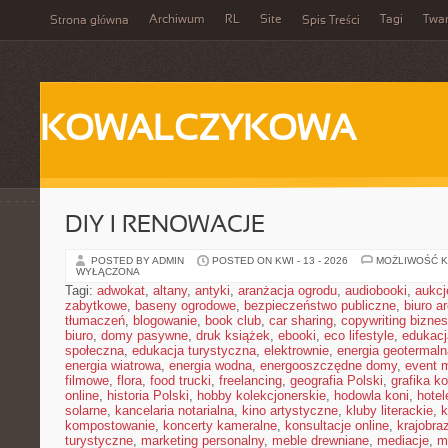
Archiwum
RL
Site
Tagi
Twa
Strona główna
Spis Treści
KOWALCZYKOWA
DIY I RENOWACJE
POSTED BY ADMIN
POSTED ON KWI - 13 - 2026
MOŻLIWOŚĆ 
WYŁĄCZONA
Tagi:
adwokat
,
altany
,
antyki
,
aranżacja ogrodu
,
audiobooki
,
aukcj
zabytkowe
,
baseny ogrodowe
,
bezpieczeństwo publiczne
,
biuro a
tłumaczeń
,
blogowanie
,
book club
,
car sharing
,
copywriting bizne
biuro
,
domy pasywne
,
druk książek
,
ebooki
,
eco lifestyle
,
edukacj
społeczna
,
edukacja turystyczna
,
elektrownie
,
energia geotermaln
energia wiatrowa
,
energia wodna
,
energooszczędne domy
,
event 
filmowe
,
flora
,
food trucki
,
freelancing
,
geografia Polski
,
grafika k
online
,
historia Polski
,
hobby kolekcjonerskie
,
hodowla koni
,
hotel
solarne
,
kancelaria notarialna
,
kino artystyczne
,
kluby literackie
,
k
kompostowanie
,
koncerty kameralne
,
konsultacje online
,
krajobra
turystyczne
,
marketing personalny
,
meble drewniane
,
mediacje
,
m