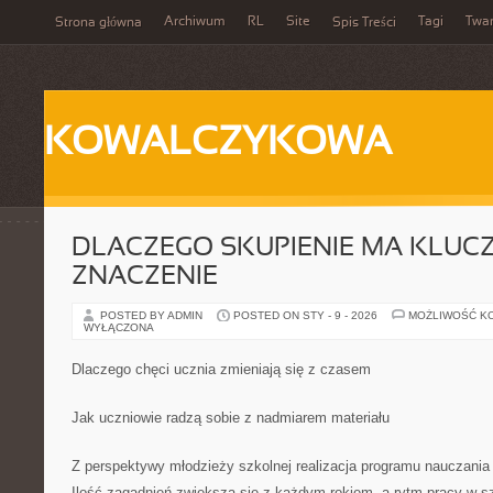
Archiwum
RL
Site
Tagi
Twa
Strona główna
Spis Treści
KOWALCZYKOWA
DLACZEGO SKUPIENIE MA KLUC
ZNACZENIE
POSTED BY ADMIN
POSTED ON STY - 9 - 2026
MOŻLIWOŚĆ K
WYŁĄCZONA
Dlaczego chęci ucznia zmieniają się z czasem
Jak uczniowie radzą sobie z nadmiarem materiału
Z perspektywy młodzieży szkolnej realizacja programu nauczania
Ilość zagadnień zwiększa się z każdym rokiem, a rytm pracy w s