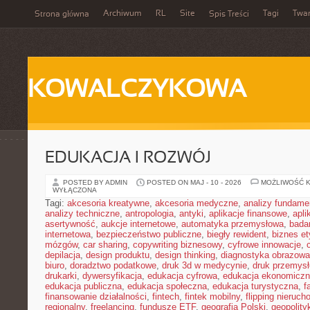
Archiwum
RL
Site
Tagi
Twa
Strona główna
Spis Treści
KOWALCZYKOWA
EDUKACJA I ROZWÓJ
POSTED BY ADMIN
POSTED ON MAJ - 10 - 2026
MOŻLIWOŚĆ 
WYŁĄCZONA
Tagi:
akcesoria kreatywne
,
akcesoria medyczne
,
analizy fundame
analizy techniczne
,
antropologia
,
antyki
,
aplikacje finansowe
,
apli
asertywność
,
aukcje internetowe
,
automatyka przemysłowa
,
bada
internetowa
,
bezpieczeństwo publiczne
,
biegły rewident
,
biznes e
mózgów
,
car sharing
,
copywriting biznesowy
,
cyfrowe innowacje
,
depilacja
,
design produktu
,
design thinking
,
diagnostyka obrazowa
biuro
,
doradztwo podatkowe
,
druk 3d w medycynie
,
druk przemys
drukarki
,
dywersyfikacja
,
edukacja cyfrowa
,
edukacja ekonomicz
edukacja publiczna
,
edukacja społeczna
,
edukacja turystyczna
,
f
finansowanie działalności
,
fintech
,
fintek mobilny
,
flipping nieruc
regionalny
,
freelancing
,
fundusze ETF
,
geografia Polski
,
geopolity