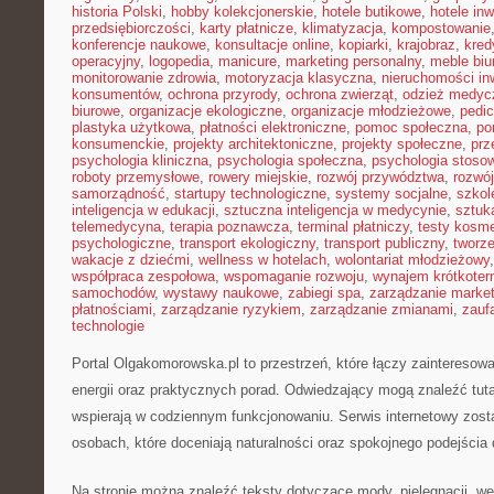
historia Polski
,
hobby kolekcjonerskie
,
hotele butikowe
,
hotele in
przedsiębiorczości
,
karty płatnicze
,
klimatyzacja
,
kompostowanie
konferencje naukowe
,
konsultacje online
,
kopiarki
,
krajobraz
,
kred
operacyjny
,
logopedia
,
manicure
,
marketing personalny
,
meble biu
monitorowanie zdrowia
,
motoryzacja klasyczna
,
nieruchomości in
konsumentów
,
ochrona przyrody
,
ochrona zwierząt
,
odzież medyc
biurowe
,
organizacje ekologiczne
,
organizacje młodzieżowe
,
pedic
plastyka użytkowa
,
płatności elektroniczne
,
pomoc społeczna
,
po
konsumenckie
,
projekty architektoniczne
,
projekty społeczne
,
prz
psychologia kliniczna
,
psychologia społeczna
,
psychologia stoso
roboty przemysłowe
,
rowery miejskie
,
rozwój przywództwa
,
rozwój
samorządność
,
startupy technologiczne
,
systemy socjalne
,
szkol
inteligencja w edukacji
,
sztuczna inteligencja w medycynie
,
sztuk
telemedycyna
,
terapia poznawcza
,
terminal płatniczy
,
testy kosm
psychologiczne
,
transport ekologiczny
,
transport publiczny
,
tworze
wakacje z dziećmi
,
wellness w hotelach
,
wolontariat młodzieżowy
współpraca zespołowa
,
wspomaganie rozwoju
,
wynajem krótkote
samochodów
,
wystawy naukowe
,
zabiegi spa
,
zarządzanie marke
płatnościami
,
zarządzanie ryzykiem
,
zarządzanie zmianami
,
zauf
technologie
Portal Olgakomorowska.pl to przestrzeń, które łączy zainteresowan
energii oraz praktycznych porad. Odwiedzający mogą znaleźć tutaj
wspierają w codziennym funkcjonowaniu. Serwis internetowy zost
osobach, które doceniają naturalności oraz spokojnego podejścia 
Na stronie można znaleźć teksty dotyczące mody, pielęgnacji, wel