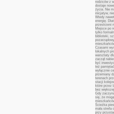
rodziców z 
dostaje nowe
życia. Nie m
inicjatyw, n
Wtedy nawet 
energię. Dla
przestrzeni 
Miejsce po r
tylko formal
biblioteki, s
pozarządowy
mieszkańców,
Czasami wyst
lokalnych pr
warsztaty dl
zaczął nabie
być inwestyc
też pamiętać
wyłącznie c
przemiany dz
terenach pr
stacji kolej
które przez 
bez większej
Gdy zaczyna 
się, że mog
mieszkańców 
Ścieżka pies
mała strefa
przy przysta