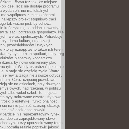
wózkami. Bywa też tak, że miejsce
 oblicze, lecz nie dostaje programu
a wydarzeń, nie ma lokalnych
ie ma współpracy z mieszkańcami.
najlepszy projekt stopniowo traci
tego tak ważne jest, by odnowa
nie kończyła się na oddaniu inwestycji.
ewitalizacji potrzebuje gospodarzy. Nie
nych, ale też społecznych. Potrzebuje
zkoły, domu kultury, organizacji
ch, przedsiębiorców i zwykłych
 którzy uznają, że to także ich teren.
arczy cykl letnich spotkań, mały targ
oduktów, plenerowy koncert czy
a dzieci, by nowo odmieniony plac
rać rytmu. Wtedy przestrzeń przestaje
ją, a staje się częścią życia. Warto
, że rewitalizacja nie zawsze dotyczy
entrum. Coraz częściej prawdziwe
ieją się na osiedlach, przy dawnych
zemysłowych, nad rzekami, w pobliżu
owych albo wokół szkół. To miejsca,
lata były traktowane czysto użytkowo,
 troski o estetykę i funkcjonalność.
się na nie patrzeć szerzej, okazuje
ą zmienić codzienne nawyki
bardziej niż reprezentacyjny rynek.
za, dobrze zaprojektowany skwer,
 odpoczynku czy uporządkowany teren
nku potrafią realnie poprawić jakość