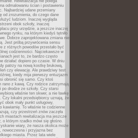
ianie. Rewitalizacja nie polega
 na odmalowaniu ścian i postawieniu
c. Najbardziej udane przemiany
ę od zrozumienia, do czego dane
łużyć ludziom. Inaczej wygląda
trzeni obok szkoły, inaczej
lacu przy urzędzie, a jeszcze inaczej
wnego rynku, na którym kiedyś tętniło
owe. Dobrze zaprojektowana zmiana nie
ją. Jest próbą przywrócenia sensu
re z różnych powodów przestało być
ólnej codzienności. Najciekawsze w
ianach jest to, że bardzo często
e działać dopiero po czasie. W dniu
żdy patrzy na nową kostkę brukową,
eleń czy elewację. Ale prawdziwy test
óźniej, kiedy mija pierwszy entuzjazm
si obronić się samo. Czy ktoś
m rano z kawą. Czy rodzice zatrzymają
i po drodze ze szkoły. Czy starsi
ybiorą właśnie ten skwer, a nie ławkę
 Czy lokalni przedsiębiorcy uznają, że
zyć obok mały punkt usługowy,
bo kawiarnię. To właśnie te codzienne
azują, czy przestrzeń znów zaczęła
ch miastach rewitalizacja ma jeszcze
, o którym rzadko mówi się głośno.
yskanie wiary, że nasza okolica może
, nowoczesna i przyjazna bez
lkiego miasta. Przez lata wiele