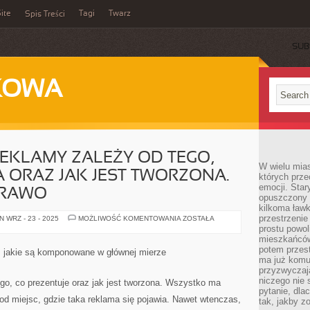
ite
Tagi
Twarz
Spis Treści
SUB
KOWA
EKLAMY ZALEŻY OD TEGO,
W wielu mia
 ORAZ JAK JEST TWORZONA.
których prze
emocji. Star
PRAWO
opuszczony 
kilkoma ławk
przestrzenie
EFEKTYWNOŚĆ
 WRZ - 23 - 2025
MOŻLIWOŚĆ KOMENTOWANIA
ZOSTAŁA
REKLAMY
prostu powol
ZALEŻY
mieszkańców
OD
TEGO,
potem przest
w, jakie są komponowane w głównej mierze
CO
ma już komu
PRZEDSTAWIA
przyzwyczaja
ORAZ
JAK
niczego nie 
go, co prezentuje oraz jak jest tworzona. Wszystko ma
JEST
pytanie, dla
TWORZONA.
d miejsc, gdzie taka reklama się pojawia. Nawet wtenczas,
tak, jakby z
WSZYSTKO
MA