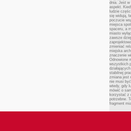
dnia. Jest w
aspekt. Kied
ludzie częś
się widują, 
poczucie wsp
miejsca spo
spaceru, a m
miasto wyłąc
zawsze dziej
zaprojektowa
zmieniać rel
miejska arch
znaczenie w
Odnowione mi
wszystkich 
działających 
stabilnej pr
zmiana jest 
nie musi być
wtedy, gdy l
mówić o same
korzystać z 
potrzebne. T
fragment mia