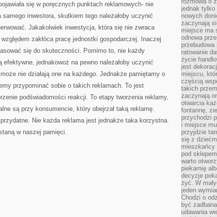
rozmowa o zm
 pojawiała się w poręcznych punktach reklamowych- nie
PRAWO
jednak tylko
a samego inwestora, skutkiem tego należałoby uczynić
nowych doni
zaczynają si
rwować. Jakakolwiek inwestycja, która się nie zwraca
miejsce ma s
odnowa przes
względem zakłóca pracę jednostki gospodarczej. Inaczej
przebudowa p
pasować się do skuteczności. Pomimo to, nie każdy
ratowanie da
życie handl
 są efektywne, jednakowoż na pewno należałoby uczynić
jest dekorac
 może nie działają one na każdego. Jednakże pamiętamy o
miejscu, któ
częścią wsp
my przypominać sobie o takich reklamach. To jest
takich przem
zaczynają on
rzenie podświadomości reakcji. To etapy tworzenia reklamy,
otwarcia ka
galne są przy konsumencie, który obejrzał taką reklamę.
fontannę, zi
przychodzi p
e przydatne. Nie każda reklama jest jednakże taka korzystna.
i miejsce mu
staną w naszej pamięci.
przyjdzie ta
się z dziećm
mieszkańcy w
pod sklepem.
warto otwor
piekarnię al
decyzje pok
żyć. W mały
jeden wymiar
Chodzi o odz
być zadbana
udawania wie