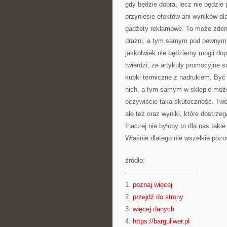
gdy będzie dobra, lecz nie będzie
przyniesie efektów ani wyników dl
gadżety reklamowe. To może zdene
drażni, a tym samym pod pewnym 
jakkolwiek nie będziemy mogli do
twierdzi, że artykuły promocyjne
kubki termiczne z nadrukiem. Być
nich, a tym samym w sklepie może
oczywiście taka skuteczność. Two
ale też oraz wyniki, które dostrze
Inaczej nie byłoby to dla nas taki
Właśnie dlatego nie wszelkie pozo
źródło:
———————————
1.
poznaj więcej
2.
przejdź do strony
3.
więcej danych
4.
https://barguliwer.pl