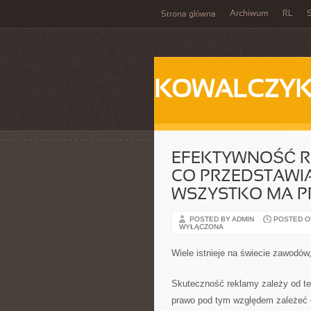
Archiwum
RL
S
Strona główna
KOWALCZY
EFEKTYWNOŚĆ R
CO PRZEDSTAWIA
WSZYSTKO MA 
POSTED BY ADMIN
POSTED ON
WYŁĄCZONA
Wiele istnieje na świecie zawodó
Skuteczność reklamy zależy od te
prawo pod tym względem zależeć o