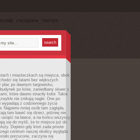
SCRIBE
FACEBOOK
TWITTER
stach i miasteczkach są miejsca, obok
chodzi się latami bez większych
y plac po dawnym targowisku,
budynek po kinie, zaniedbany skwer z
ami, które dawno straciły kolor. Takie
 zwykle nie znikają nagle. One po
i wypadają z codziennego życia
. Najpierw mniej osób tam zagląda,
ają tam bawić się dzieci, później nie
 usiąść na ławce, a na końcu wszyscy
ją się do myśli, że to miejsce już do
służy. Dopiero gdy ktoś zada proste
czego centrum naszej okolicy wygląda
ostało porzucone, zaczyna się