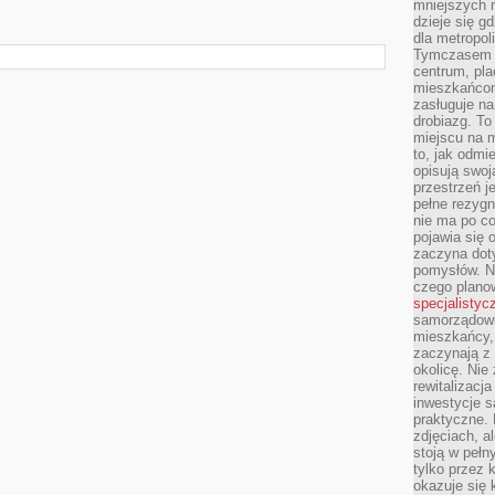
mniejszych m
dzieje się g
dla metropol
Tymczasem 
centrum, pla
mieszkańcom
zasługuje na
drobiazg. T
miejscu na 
to, jak odmi
opisują swoj
przestrzeń j
pełne rezygn
nie ma po co
pojawia się
zaczyna dot
pomysłów. N
czego plano
specjalistyc
samorządowi 
mieszkańcy,
zaczynają 
okolicę. Nie
rewitalizac
inwestycje s
praktyczne. 
zdjęciach, a
stoją w pełn
tylko przez 
okazuje się 