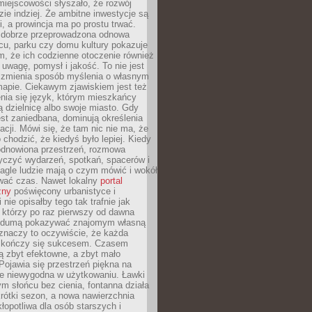
iejscowości słyszało, że rozwój
dzie indziej. Że ambitne inwestycje są
ii, a prowincja ma po prostu trwać.
dobrze przeprowadzona odnowa
cu, parku czy domu kultury pokazuje
, że ich codzienne otoczenie również
 uwagę, pomysł i jakość. To nie jest
o zmienia sposób myślenia o własnym
mapie. Ciekawym zjawiskiem jest też
enia się język, którym mieszkańcy
ą dzielnicę albo swoje miasto. Gdy
est zaniedbana, dominują określenia
acji. Mówi się, że tam nic nie ma, że
 chodzić, że kiedyś było lepiej. Kiedy
 odnowiona przestrzeń, rozmowa
yczyć wydarzeń, spotkań, spacerów i
agle ludzie mają o czym mówić i wokół
wać czas. Nawet lokalny
portal
zny
poświęcony urbanistyce i
nie opisałby tego tak trafnie jak
 którzy po raz pierwszy od dawna
z dumą pokazywać znajomym własną
 znaczy to oczywiście, że każda
ja kończy się sukcesem. Czasem
ą zbyt efektowne, a zbyt mało
Pojawia się przestrzeń piękna na
le niewygodna w użytkowaniu. Ławki
ym słońcu bez cienia, fontanna działa
krótki sezon, a nowa nawierzchnia
kłopotliwa dla osób starszych i