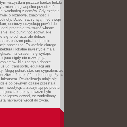
 tym wszystkim jeszcze bardzo ludzki
y zmienia się wspólna przestrzeń,
ciej wychodzą z domów. Gdy częściej
łatwiej o rozmowę, znajomość i
ólnoty. Dzieci zaczynają mieć swoje
tkań, seniorzy odzyskują powód do
łodzi przestają traktować własne
znie jako punkt noclegowy. Nie
e się to od razu, ale dobrze
na przestrzeń potrafi subtelnie
acje społeczne. To właśnie dlatego
itektura i lokalne inwestycje mają
iększe, niż czasem się wydaje.
ejsca nigdy nie rozwiązują
problemów. Nie zastąpią dobrze
usług, transportu, edukacji ani
acy. Mogą jednak stać się sygnałem, że
możliwa i że jakość codziennego życia
 luksusem. Rewitalizacja udaje się
udzie po pewnym czasie przestają
j inwestycji, a zaczynają po prostu
miejsca tak, jakby zawsze było
o najlepszy dowód, że zaniedbany
sta naprawdę wrócił do życia.