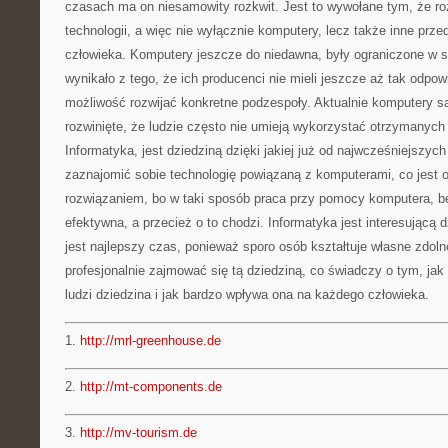
czasach ma on niesamowity rozkwit. Jest to wywołane tym, że roz
technologii, a więc nie wyłącznie komputery, lecz także inne pr
człowieka. Komputery jeszcze do niedawna, były ograniczone w 
wynikało z tego, że ich producenci nie mieli jeszcze aż tak odpow
możliwość rozwijać konkretne podzespoły. Aktualnie komputery s
rozwinięte, że ludzie często nie umieją wykorzystać otrzymanych
Informatyka, jest dziedziną dzięki jakiej już od najwcześniejszych
zaznajomić sobie technologię powiązaną z komputerami, co jest
rozwiązaniem, bo w taki sposób praca przy pomocy komputera, bę
efektywna, a przecież o to chodzi. Informatyka jest interesującą dz
jest najlepszy czas, ponieważ sporo osób kształtuje własne zdol
profesjonalnie zajmować się tą dziedziną, co świadczy o tym, jak b
ludzi dziedzina i jak bardzo wpływa ona na każdego człowieka.
1.
http://mrl-greenhouse.de
2.
http://mt-components.de
3.
http://mv-tourism.de