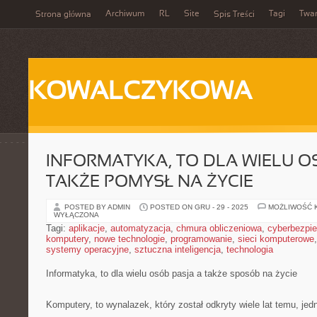
Archiwum
RL
Site
Tagi
Twa
Strona główna
Spis Treści
KOWALCZYKOWA
INFORMATYKA, TO DLA WIELU O
TAKŻE POMYSŁ NA ŻYCIE
POSTED BY ADMIN
POSTED ON GRU - 29 - 2025
MOŻLIWOŚĆ 
WYŁĄCZONA
Tagi:
aplikacje
,
automatyzacja
,
chmura obliczeniowa
,
cyberbezpi
komputery
,
nowe technologie
,
programowanie
,
sieci komputerowe
systemy operacyjne
,
sztuczna inteligencja
,
technologia
Informatyka, to dla wielu osób pasja a także sposób na życie
Komputery, to wynalazek, który został odkryty wiele lat temu, jed