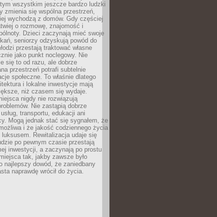
 tym wszystkim jeszcze bardzo ludzki
y zmienia się wspólna przestrzeń,
ciej wychodzą z domów. Gdy częściej
łatwiej o rozmowę, znajomość i
ólnoty. Dzieci zaczynają mieć swoje
tkań, seniorzy odzyskują powód do
łodzi przestają traktować własne
znie jako punkt noclegowy. Nie
e się to od razu, ale dobrze
na przestrzeń potrafi subtelnie
acje społeczne. To właśnie dlatego
itektura i lokalne inwestycje mają
iększe, niż czasem się wydaje.
ejsca nigdy nie rozwiązują
problemów. Nie zastąpią dobrze
usług, transportu, edukacji ani
acy. Mogą jednak stać się sygnałem, że
możliwa i że jakość codziennego życia
 luksusem. Rewitalizacja udaje się
udzie po pewnym czasie przestają
j inwestycji, a zaczynają po prostu
miejsca tak, jakby zawsze było
o najlepszy dowód, że zaniedbany
sta naprawdę wrócił do życia.