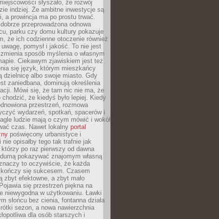
iejscowości słyszało, że rozwój
dzie indziej. Że ambitne inwestycje są
ii, a prowincja ma po prostu trwać.
dobrze przeprowadzona odnowa
cu, parku czy domu kultury pokazuje
, że ich codzienne otoczenie również
 uwagę, pomysł i jakość. To nie jest
o zmienia sposób myślenia o własnym
mapie. Ciekawym zjawiskiem jest też
enia się język, którym mieszkańcy
ą dzielnicę albo swoje miasto. Gdy
est zaniedbana, dominują określenia
acji. Mówi się, że tam nic nie ma, że
 chodzić, że kiedyś było lepiej. Kiedy
 odnowiona przestrzeń, rozmowa
yczyć wydarzeń, spotkań, spacerów i
agle ludzie mają o czym mówić i wokół
wać czas. Nawet lokalny
portal
zny
poświęcony urbanistyce i
nie opisałby tego tak trafnie jak
 którzy po raz pierwszy od dawna
z dumą pokazywać znajomym własną
 znaczy to oczywiście, że każda
ja kończy się sukcesem. Czasem
ą zbyt efektowne, a zbyt mało
Pojawia się przestrzeń piękna na
le niewygodna w użytkowaniu. Ławki
ym słońcu bez cienia, fontanna działa
krótki sezon, a nowa nawierzchnia
kłopotliwa dla osób starszych i