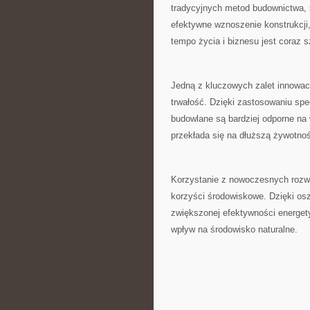
tradycyjnych metod budownictwa,
efektywne wznoszenie konstrukcji,
tempo życia ⁣i ​biznesu jest⁤ coraz 
Jedną z kluczowych⁢ zalet‌ innowa
trwałość. Dzięki zastosowaniu spe
budowlane ⁤są bardziej odporne⁤ na
przekłada się na dłuższą‍ żywotn
Korzystanie z nowoczesnych‍ rozw
korzyści⁢ środowiskowe. ‍Dzięki⁤ os
zwiększonej efektywności energe
wpływ ⁣na środowisko naturalne.