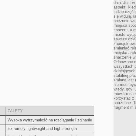
dnia. Jest w
aspekt. Kied
ludzie częś
się widują, 
poczucie wsp
miejsca spo
spaceru, a m
miasto wyłąc
zawsze dziej
zaprojektowa
zmieniać rel
miejska arch
znaczenie w
Odnowione mi
wszystkich 
działających 
stabilnej pr
zmiana jest 
nie musi być
wtedy, gdy l
mówić o same
korzystać z 
potrzebne. T
fragment mia
ZALETY
Wysoka wytrzymałość⁢ na ⁣rozciąganie i zginanie
Extremely lightweight and high strength