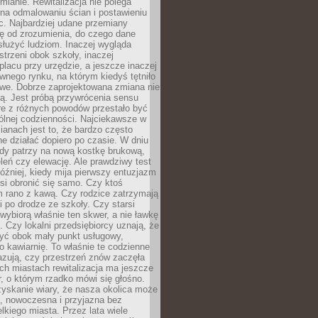
ianie. Rewitalizacja nie polega
 na odmalowaniu ścian i postawieniu
c. Najbardziej udane przemiany
ę od zrozumienia, do czego dane
łużyć ludziom. Inaczej wygląda
trzeni obok szkoły, inaczej
lacu przy urzędzie, a jeszcze inaczej
wnego rynku, na którym kiedyś tętniło
owe. Dobrze zaprojektowana zmiana nie
ją. Jest próbą przywrócenia sensu
re z różnych powodów przestało być
ólnej codzienności. Najciekawsze w
ianach jest to, że bardzo często
e działać dopiero po czasie. W dniu
żdy patrzy na nową kostkę brukową,
eleń czy elewację. Ale prawdziwy test
óźniej, kiedy mija pierwszy entuzjazm
si obronić się samo. Czy ktoś
m rano z kawą. Czy rodzice zatrzymają
i po drodze ze szkoły. Czy starsi
ybiorą właśnie ten skwer, a nie ławkę
 Czy lokalni przedsiębiorcy uznają, że
zyć obok mały punkt usługowy,
bo kawiarnię. To właśnie te codzienne
azują, czy przestrzeń znów zaczęła
ch miastach rewitalizacja ma jeszcze
, o którym rzadko mówi się głośno.
yskanie wiary, że nasza okolica może
, nowoczesna i przyjazna bez
lkiego miasta. Przez lata wiele