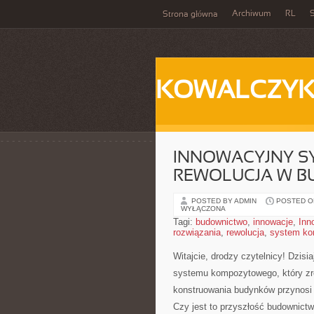
Archiwum
RL
S
Strona główna
KOWALCZY
INNOWACYJNY S
REWOLUCJA W B
POSTED BY ADMIN
POSTED ON
WYŁĄCZONA
Tagi:
budownictwo
,
innowacje
,
Inn
rozwiązania
,
rewolucja
,
system ko
Witajcie, drodzy czytelnicy! Dzisi
systemu kompozytowego,⁢ który ‍zr
konstruowania budynków przynosi l
Czy jest to przyszłość budownictw