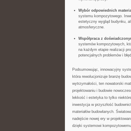
Wybór odpowiednich materi
systemu kompozytowego. Inwesty
estetyczny⁣ wygląd budynku, ale
atmosferyczne.
Współpraca z doświadczony
systemów kompozytowych, który
na ​każdym etapie realizacji pr
potencjalnych⁢ problemów⁣ i​ błę
Podsumowując, innowacyjny system
która​ rewolucjonizuje⁣ branżę⁤ bud
wytrzymałości, ⁢ten nowatorski mat
projektowaniu i budowie nowoczes
lekkość i estetyka to tylko⁣ niektóre
inwestycja w przyszłość budownict
materiałów budowlanych. Światowa 
nadejście nowej‌ ery w‍ projektowa
dzięki systemowi kompozytowemu ⁤