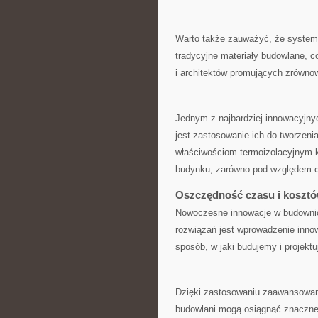
Warto także zauważyć, że systemy 
tradycyjne materiały budowlane,​ c
⁣i architektów‍ promujących⁢ zrówn
Jednym ⁤z najbardziej innowacyj
jest zastosowanie⁣ ich do‌ tworzen
właściwościom termoizolacyjnym ko
budynku, zarówno pod względem og
Oszczędność czasu ⁤i kosztó
Nowoczesne innowacje w budownict
rozwiązań jest ​wprowadzenie inno
sposób, w jaki budujemy i projekt
Dzięki zastosowaniu zaawansowany
budowlani ⁤mogą osiągnąć znaczne