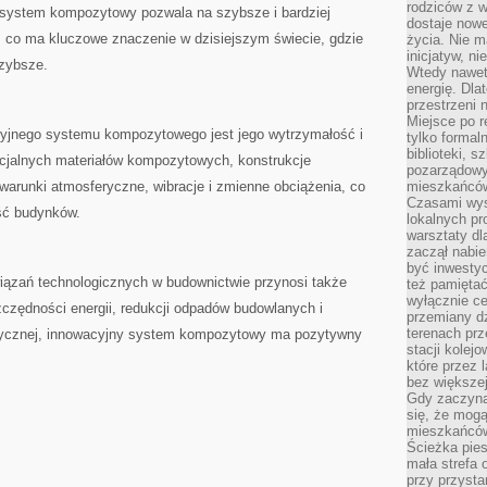
rodziców z 
 system kompozytowy pozwala na szybsze i bardziej
dostaje nowe
 co⁢ ma​ kluczowe znaczenie ⁢w dzisiejszym świecie, gdzie
życia. Nie m
inicjatyw, n
szybsze.
Wtedy nawet 
energię. Dla
przestrzeni 
Miejsce po r
cyjnego⁣ systemu kompozytowego jest ⁤jego wytrzymałość ‍i
tylko formal
biblioteki, s
cjalnych‌ materiałów kompozytowych,‍ konstrukcje
pozarządowy
 warunki atmosferyczne,⁣ wibracje i zmienne obciążenia, co⁣
mieszkańców,
Czasami wyst
ość budynków.
lokalnych pr
warsztaty dl
zaczął nabie
być inwestyc
iązań ‍technologicznych w budownictwie przynosi także
też pamiętać
wyłącznie c
zczędności energii, redukcji ⁤odpadów budowlanych‌ i
przemiany dz
terenach pr
tycznej, innowacyjny system⁣ kompozytowy ma pozytywny
stacji kolej
które przez 
bez większej
Gdy zaczyna 
się, że mog
mieszkańców 
Ścieżka pies
mała strefa
przy przysta