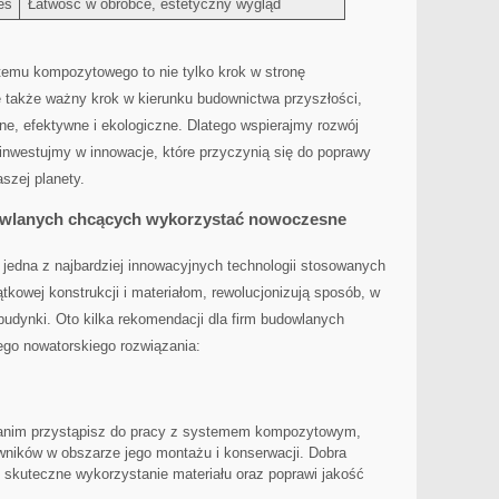
es
Łatwość w ​obróbce, estetyczny wygląd
emu kompozytowego to nie tylko krok w stronę
‍ także ważny krok ‌w kierunku‌ budownictwa⁣ przyszłości,
ne, efektywne i ekologiczne. Dlatego wspierajmy rozwój
​ inwestujmy w innowacje, które przyczynią się do poprawy
aszej planety.
owlanych chcących wykorzystać nowoczesne
edna z najbardziej innowacyjnych technologii stosowanych⁤
tkowej konstrukcji⁢ i‌ materiałom, rewolucjonizują sposób, w
udynki. Oto kilka rekomendacji ⁢dla⁣ firm budowlanych‍
ego nowatorskiego rozwiązania:
nim przystąpisz do ​pracy z systemem kompozytowym,
ników w obszarze jego⁤ montażu i konserwacji. ‌Dobra
 skuteczne wykorzystanie materiału⁣ oraz poprawi jakość