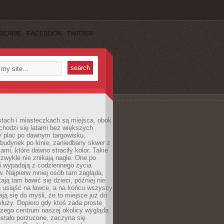
SCRIBE
FACEBOOK
TWITTER
stach i miasteczkach są miejsca, obok
chodzi się latami bez większych
y plac po dawnym targowisku,
budynek po kinie, zaniedbany skwer z
ami, które dawno straciły kolor. Takie
 zwykle nie znikają nagle. One po
i wypadają z codziennego życia
. Najpierw mniej osób tam zagląda,
ają tam bawić się dzieci, później nie
 usiąść na ławce, a na końcu wszyscy
ją się do myśli, że to miejsce już do
służy. Dopiero gdy ktoś zada proste
czego centrum naszej okolicy wygląda
ostało porzucone, zaczyna się