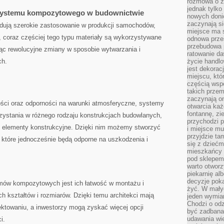
rozmowa o zm
jednak tylko
 systemu kompozytowego w budownictwie
nowych doni
zaczynają si
ują szerokie zastosowanie ⁤w​ produkcji⁢ samochodów,
miejsce ma s
 coraz‌ częściej tego typu materiały są wykorzystywane
odnowa przes
przebudowa p
c ​rewolucyjne zmiany w‌ sposobie ‍wytwarzania i
ratowanie da
ch.
życie handl
jest dekorac
miejscu, któ
częścią wsp
takich przem
zaczynają on
ści ⁤oraz odporności ⁢na warunki atmosferyczne,‍ systemy
otwarcia ka
fontannę, zi
ystania⁤ w różnego rodzaju konstrukcjach budowlanych,
przychodzi p
zy elementy ‌konstrukcyjne. Dzięki nim możemy stworzyć
i miejsce mu
przyjdzie ta
które jednocześnie będą odporne na uszkodzenia ​i
się z dziećm
mieszkańcy w
pod sklepem.
warto otwor
piekarnię al
decyzje pok
ów kompozytowych ‌jest ich ‍łatwość w⁤ montażu ⁣i
żyć. W mały
 kształtów i rozmiarów. Dzięki temu architekci ⁢mają
jeden wymiar
Chodzi o odz
ktowaniu, a inwestorzy mogą zyskać więcej⁢ opcji
być zadbana
udawania wie
i.