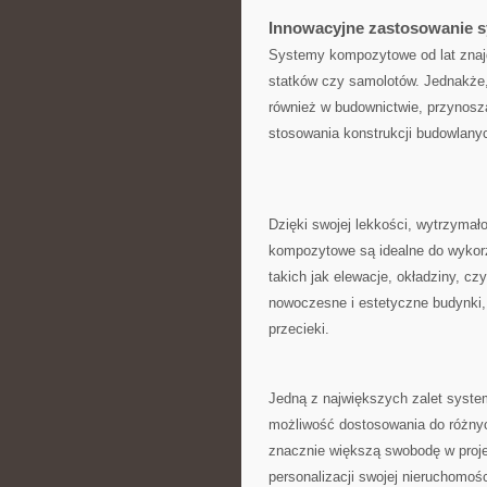
Innowacyjne ⁤zastosowanie
Systemy kompozytowe ‍od lat znajd
statków⁣ czy samolotów. Jednakże,
również w⁤ budownictwie, przynoszą
⁤stosowania konstrukcji budowlany
Dzięki swojej lekkości, wytrzymało
kompozytowe są idealne do wykorz
takich jak elewacje, okładziny, c
nowoczesne i estetyczne budynki, 
‌przecieki.
Jedną z największych ⁢zalet system
możliwość dostosowania do różnych
znacznie większą swobodę w proje
personalizacji swojej ⁣nieruchomośc