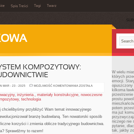
ite
Tagi
Twarz
Spis Treści
SUB
KOWA
YSTEM KOMPOZYTOWY:
W wielu mia
UDOWNICTWIE
których prze
emocji. Star
opuszczony 
INNOWACYJNY
 MAR - 23 - 2025
MOŻLIWOŚĆ KOMENTOWANIA
ZOSTAŁA
SYSTEM
kilkoma ławk
KOMPOZYTOWY:
przestrzenie
owacyjny
,
inżynieria.
,
materiały konstrukcyjne
,
nowoczesne
REWOLUCJA
prostu powol
mpozytowy
,
technologia
W
BUDOWNICTWIE
mieszkańców
potem przest
aj⁣ chcielibyśmy ​przybliżyć ‍Wam temat innowacyjnego
ma już komu
ewolucjonizował⁤ branżę budowlaną. Ten nowatorski sposób
przyzwyczaja
niczego nie 
iczne korzyści i zmienia oblicze tradycyjnego ​budownictwa.
pytanie, dla
tak, jakby z
a?​ Sprawdźmy ⁣to​ razem!