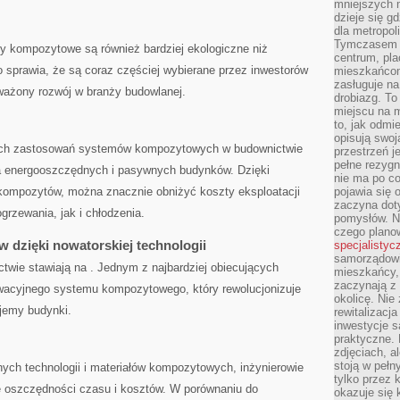
mniejszych m
dzieje się g
dla metropol
Tymczasem 
kompozytowe są​ również‍ bardziej⁤ ekologiczne niż ​
centrum, pla
o sprawia, że są coraz częściej ‌wybierane przez inwestorów
mieszkańcom
zasługuje na
oważony rozwój w ​branży ​budowlanej.
drobiazg. T
miejscu na 
to, jak odmi
opisują swoj
nych zastosowań systemów kompozytowych w budownictwie
przestrzeń j
pełne rezygn
ia energooszczędnych​ i pasywnych ‍budynków. ⁢Dzięki
nie ma po co
mpozytów, można ⁤znacznie obniżyć ‍koszty⁣ eksploatacji⁢
pojawia się
zaczyna dot
rzewania, jak i chłodzenia.
pomysłów. N
czego plano
w dzięki nowatorskiej technologii
specjalistyc
samorządowi 
wie stawiają⁤ na . Jednym z najbardziej obiecujących
mieszkańcy,
zaczynają 
wacyjnego ⁢systemu kompozytowego, który rewolucjonizuje ​
okolicę. Nie
ujemy budynki.
rewitalizac
inwestycje s
praktyczne. 
zdjęciach, a
stoją w pełn
ch technologii i materiałów kompozytowych,⁣ inżynierowie
tylko przez 
 oszczędności czasu i kosztów. W ‌porównaniu do
okazuje się 