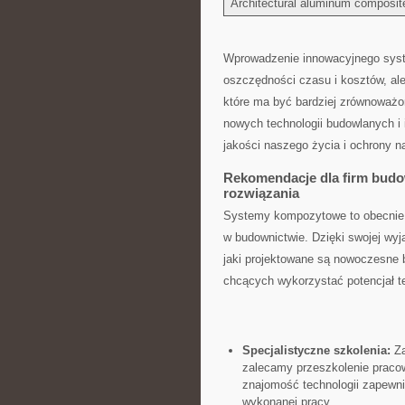
Architectural aluminum composit
Wprowadzenie innowacyjnego syst
oszczędności czasu i ⁤kosztów, ale
⁤które ma być bardziej zrównoważo
nowych ‍technologii budowlanych i
jakości naszego życia ​i‍ ochrony ⁤n
Rekomendacje dla firm bud
rozwiązania
Systemy kompozytowe to obecnie j
w budownictwie. Dzięki swojej wyją
jaki ⁢projektowane są nowoczesne b
chcących wykorzystać‍ potencjał t
Specjalistyczne szkolenia:
Za
zalecamy przeszkolenie ⁣pracow
znajomość technologii zapewni
⁤wykonanej pracy.