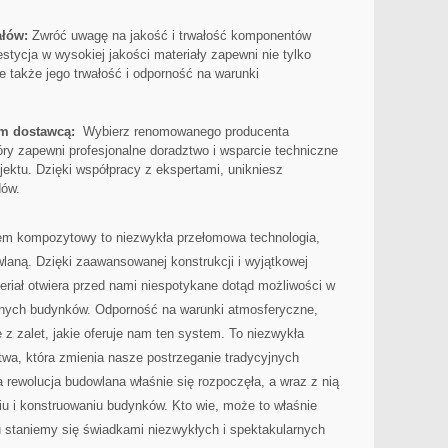
ałów:
Zwróć uwagę na jakość i trwałość komponentów
cja ⁣w wysokiej jakości ⁢materiały zapewni nie tylko
 także ⁢jego trwałość ‌i ⁢odporność na warunki
m dostawcą:
​ Wybierz renomowanego producenta
⁤ zapewni profesjonalne doradztwo i wsparcie techniczne
ojektu.‌ Dzięki współpracy z ‍ekspertami, unikniesz
dów.
​ kompozytowy to niezwykła ⁢przełomowa ⁢technologia,
owlaną. Dzięki zaawansowanej‌ konstrukcji i wyjątkowej
eriał otwiera przed‍ nami ⁤niespotykane dotąd możliwości w
nych budynków. Odporność na warunki‌ atmosferyczne,
 ‌z zalet, jakie‍ oferuje nam ten system. ⁢To niezwykła‍
wa, która zmienia‍ nasze postrzeganie ‍tradycyjnych
rewolucja budowlana właśnie się⁤ rozpoczęła, a wraz z nią⁤
niu i konstruowaniu budynków. Kto wie, może‌ to właśnie
staniemy ‍się świadkami niezwykłych i spektakularnych