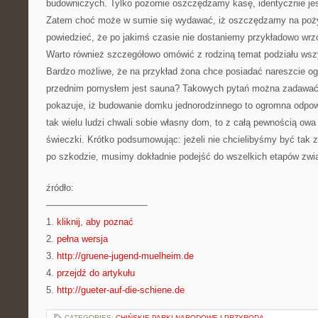
budowniczych. Tylko pozornie oszczędzamy kasę, identycznie jes
Zatem choć może w sumie się wydawać, iż oszczędzamy na poży
powiedzieć, że po jakimś czasie nie dostaniemy przykładowo wr
Warto również szczegółowo omówić z rodziną temat podziału ws
Bardzo możliwe, że na przykład żona chce posiadać nareszcie o
przednim pomysłem jest sauna? Takowych pytań można zadawać 
pokazuje, iż budowanie domku jednorodzinnego to ogromna odpowi
tak wielu ludzi chwali sobie własny dom, to z całą pewnością owa
świeczki. Krótko podsumowując: jeżeli nie chcielibyśmy być ta
po szkodzie, musimy dokładnie podejść do wszelkich etapów zw
źródło:
———————————
1.
kliknij, aby poznać
2.
pełna wersja
3.
http://gruene-jugend-muelheim.de
4.
przejdź do artykułu
5.
http://gueter-auf-die-schiene.de
CATEGORIES:
CHIŃSKIE PARKI NARODOWE I PRZYRODA