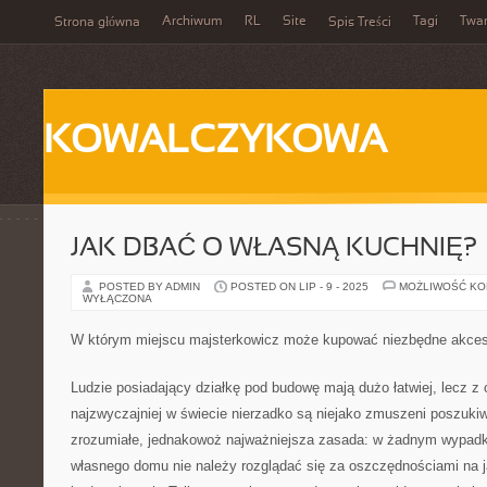
Archiwum
RL
Site
Tagi
Twa
Strona główna
Spis Treści
KOWALCZYKOWA
JAK DBAĆ O WŁASNĄ KUCHNIĘ?
POSTED BY ADMIN
POSTED ON LIP - 9 - 2025
MOŻLIWOŚĆ K
WYŁĄCZONA
W którym miejscu majsterkowicz może kupować niezbędne akces
Ludzie posiadający działkę pod budowę mają dużo łatwiej, lecz z
najzwyczajniej w świecie nierzadko są niejako zmuszeni poszuki
zrozumiałe, jednakowoż najważniejsza zasada: w żadnym wypad
własnego domu nie należy rozglądać się za oszczędnościami na j