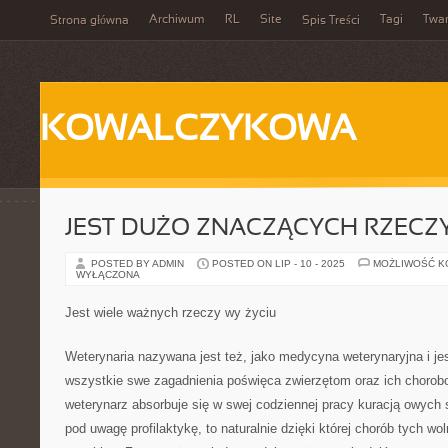
Archiwum
RL
Site
Tagi
Twa
Strona główna
Spis Treści
KOWALCZYKOWA
JEST DUŻO ZNACZĄCYCH RZECZY
POSTED BY ADMIN
POSTED ON LIP - 10 - 2025
MOŻLIWOŚĆ 
WYŁĄCZONA
Jest wiele ważnych rzeczy wy życiu
Weterynaria nazywana jest też, jako medycyna weterynaryjna i jes
wszystkie swe zagadnienia poświęca zwierzętom oraz ich chorob
weterynarz absorbuje się w swej codziennej pracy kuracją owych 
pod uwagę profilaktykę, to naturalnie dzięki której chorób tych wo