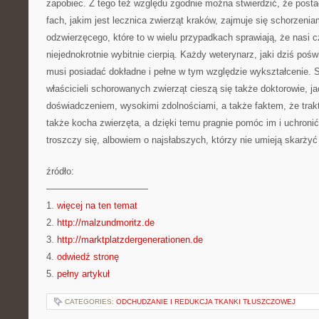
zapobiec. Z tego też względu zgodnie można stwierdzić, że postać
fach, jakim jest lecznica zwierząt kraków, zajmuje się schorzeni
odzwierzęcego, które to w wielu przypadkach sprawiają, że nasi c
niejednokrotnie wybitnie cierpią. Każdy weterynarz, jaki dziś po
musi posiadać dokładne i pełne w tym względzie wykształcenie.
właścicieli schorowanych zwierząt cieszą się także doktorowie, j
doświadczeniem, wysokimi zdolnościami, a także faktem, że trakt
także kocha zwierzęta, a dzięki temu pragnie pomóc im i uchronić
troszczy się, albowiem o najsłabszych, którzy nie umieją skarżyć 
źródło:
———————————
1.
więcej na ten temat
2.
http://malzundmoritz.de
3.
http://marktplatzdergenerationen.de
4.
odwiedź stronę
5.
pełny artykuł
CATEGORIES:
ODCHUDZANIE I REDUKCJA TKANKI TŁUSZCZOWEJ