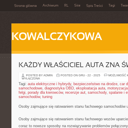
Archiwum
RL
Site
Tagi
Twa
Strona główna
Spis Treści
KOWALCZYKOWA
KAŻDY WŁAŚCICIEL AUTA ZNA Ś
POSTED BY ADMIN
POSTED ON GRU - 22 - 2025
MOŻLIWOŚĆ 
WYŁĄCZONA
Tagi:
auta elektryczne i hybrydy
,
bezpieczeństwo na drodze
,
car d
samochodowe
,
diagnostyka OBD
,
eksploatacja auta
,
motoryzacja
felgi
,
porady dla kierowców
,
recenzje aut
,
samochody
,
spalanie i 
samochodów
,
tuning
Osoby zajmujące się ratowaniem stanu fachowego samochodów u
Osoby zajmujące się ratowaniem stanu fachowego wozów uparcie
coraz to nowsze sposoby na rozwiązywanie problemów połączonyc