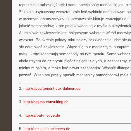
regeneracja turbosprężarek i sama specjalność mechaniki jest ni
Słusznie usytuowany warsztat umie być wybitnie dochodowym po
w przemysł motoryzacyjny ekspresowo się kieruje zważając na sta
jakość samochodów, które produkowane są z myślą o okcydental
Aluminiowe zawieszenie jest najgorszym wyborem wśród rodowity
warsztat. Po okresie połowy roku należy bezzwłocznie udać się d
się odratować zawieszenie. Wiąże się to z magicznymi sumptam
marki, które konstruują samochody na tym metalu. Same wahacze
około trzystu do czterystu pięćdziesięciu złotych, a zaznaczmy, ż
minimum osiem, a może być nawet szesnastka. Właśnie dlatego p
poznań. W ten oto prosty sposób mechanicy samochodowi mają pr
2.
http://appartement-cux-duhnen.de
3.
http://arguna-consulting.de
4.
http://art-of-motive.de
5.
http://berlin-life-sciences.de