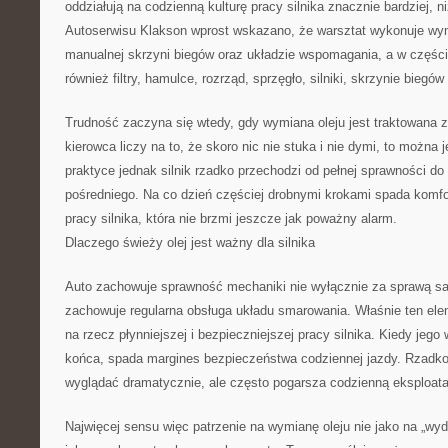
oddziałują na codzienną kulturę pracy silnika znacznie bardziej, n
Autoserwisu Klakson wprost wskazano, że warsztat wykonuje wymi
manualnej skrzyni biegów oraz układzie wspomagania, a w częśc
również filtry, hamulce, rozrząd, sprzęgło, silniki, skrzynie biegów
Trudność zaczyna się wtedy, gdy wymiana oleju jest traktowana
kierowca liczy na to, że skoro nic nie stuka i nie dymi, to możn
praktyce jednak silnik rzadko przechodzi od pełnej sprawności do 
pośredniego. Na co dzień częściej drobnymi krokami spada komfor
pracy silnika, która nie brzmi jeszcze jak poważny alarm.
Dlaczego świeży olej jest ważny dla silnika
Auto zachowuje sprawność mechaniki nie wyłącznie za sprawą sam
zachowuje regularna obsługa układu smarowania. Właśnie ten ele
na rzecz płynniejszej i bezpieczniejszej pracy silnika. Kiedy jeg
końca, spada margines bezpieczeństwa codziennej jazdy. Rzadko 
wyglądać dramatycznie, ale często pogarsza codzienną eksploata
Najwięcej sensu więc patrzenie na wymianę oleju nie jako na „wyd