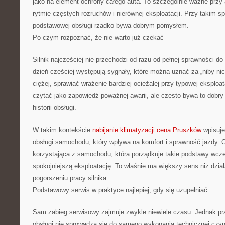
jako na element ochrony całego auta. To szczególnie ważne przy 
rytmie częstych rozruchów i nierównej eksploatacji. Przy takim s
podstawowej obsługi rzadko bywa dobrym pomysłem.
Po czym rozpoznać, że nie warto już czekać
Silnik najczęściej nie przechodzi od razu od pełnej sprawności do
dzień częściej występują sygnały, które można uznać za „niby ni
ciężej, sprawiać wrażenie bardziej ociężałej przy typowej eksploat
czytać jako zapowiedź poważnej awarii, ale często bywa to dobr
historii obsługi.
W takim kontekście
nabijanie klimatyzacji cena Pruszków
wpisuje
obsługi samochodu, który wpływa na komfort i sprawność jazdy. O
korzystająca z samochodu, która porządkuje takie podstawy wcze
spokojniejszą eksploatację. To właśnie ma większy sens niż dzia
pogorszeniu pracy silnika.
Podstawowy serwis w praktyce najlepiej, gdy się uzupełniać
Sam zabieg serwisowy zajmuje zwykle niewiele czasu. Jednak pr
obsługi nie sprowadza się do samego wykonania technicznej czy