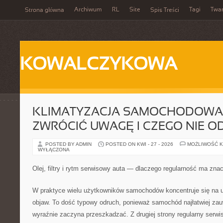
Archiwum
RL
Site
Tagi
Twa
Strona główna
Spis Treści
KOWALCZYKOWA
KLIMATYZACJA SAMOCHODOWA 
ZWRÓCIĆ UWAGĘ I CZEGO NIE 
POSTED BY ADMIN
POSTED ON KWI - 27 - 2026
MOŻLIWOŚĆ 
WYŁĄCZONA
Olej, filtry i rytm serwisowy auta — dlaczego regularność ma zna
W praktyce wielu użytkowników samochodów koncentruje się na 
objaw. To dość typowy odruch, ponieważ samochód najłatwiej za
wyraźnie zaczyna przeszkadzać. Z drugiej strony regularny serwis o