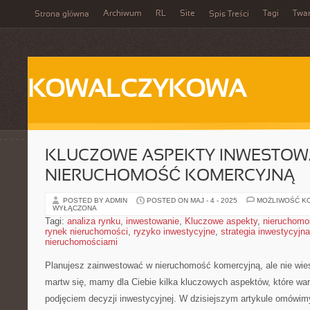
Archiwum
RL
Site
Tagi
Twa
Strona główna
Spis Treści
KOWALCZYKOWA
KLUCZOWE ASPEKTY INWESTOW
NIERUCHOMOŚĆ KOMERCYJNĄ
POSTED BY ADMIN
POSTED ON MAJ - 4 - 2025
MOŻLIWOŚĆ K
WYŁĄCZONA
Tagi:
analiza rynku
,
inwestowanie
,
Kluczowe aspekty
,
nieruchomo
rynek nieruchomości
,
ryzyko inwestycyjne
,
strategia inwestycyjna
nieruchomościami
Planujesz zainwestować w nieruchomość komercyjną, ale nie⁣ wi
martw się, mamy dla Ciebie ⁢kilka‍ kluczowych aspektów, ⁢które w
podjęciem decyzji inwestycyjnej. W⁢ dzisiejszym artykule ‌omówi