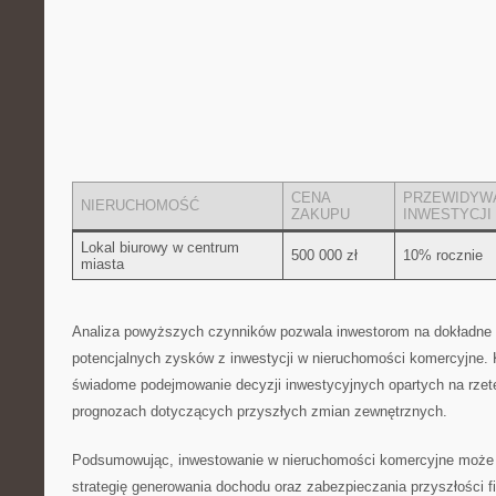
CENA
PRZEWIDYW
NIERUCHOMOŚĆ
ZAKUPU
INWESTYCJI
Lokal biurowy w centrum
500 000 zł
10% rocznie
miasta
Analiza ‍powyższych czynników‍ pozwala inwestorom na dokładne 
potencjalnych zysków‌ z inwestycji w nieruchomości⁤ komercyjne. 
świadome podejmowanie decyzji inwestycyjnych opartych‍ na rzetel
prognozach dotyczących przyszłych ⁢zmian zewnętrznych.
Podsumowując, inwestowanie w nieruchomości komercyjne może 
strategię generowania dochodu oraz zabezpieczania​ przyszłości 