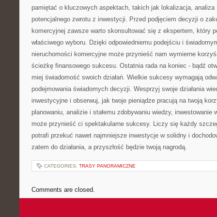
pamiętać o kluczowych aspektach, takich ⁣jak lokalizacja, analiza 
potencjalnego zwrotu z inwestycji. Przed podjęciem decyzji o za
komercyjnej ⁤zawsze ‍warto skonsultować się z ekspertem,⁣ któr
właściwego‍ wyboru. Dzięki ⁢odpowiedniemu podejściu i świadom
nieruchomości komercyjne może przynieść nam wymierne korzyśc
ścieżkę finansowego sukcesu.​ Ostatnia rada na koniec -⁢ bądź otw
⁢miej ‌świadomość swoich ‍działań. Wielkie sukcesy wymagają odwa
podejmowania świadomych decyzji. ‍Wesprzyj swoje działania wied
inwestycyjne i obserwuj,‌ jak twoje pieniądze⁤ pracują na twoją⁢ ko
planowaniu, analizie i stałemu zdobywaniu⁢ wiedzy, inwestowani
może przynieść ci spektakularne sukcesy.⁣ Liczy się każdy szcze
⁤potrafi przekuć nawet najmniejsze inwestycje w solidny i docho
zatem do działania, a przyszłość będzie twoją nagrodą.
CATEGORIES:
TRASY PANORAMICZNE
Comments are closed.