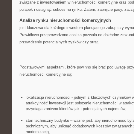
związane ‌z inwestowaniem w ‌nieruchomości komercyjne⁤ oraz po
pułapek i osiągnąć sukces na rynku. Zatem, zapnijcie pasy, ⁣zac
Analiza rynku nieruchomości komercyjnych
jest ‍kluczowa⁢ dla każdego ​inwestora planującego zakup czy wyn
Prawidłowo przeprowadzona‍ analiza⁢ pozwala ​na dokładne zrozumien
przewidzenie⁣ potencjalnych zysków czy strat.
Podstawowymi aspektami, które‍ powinno się‌ brać pod uwagę ⁣przy
nieruchomości komercyjne są:
lokalizacja nieruchomości ⁣- jednym‌ z kluczowych czynników
‍atrakcyjność​ inwestycji jest położenie nieruchomości w atrakcyj
przyciąga zarówno klientów jak⁣ i ‍potencjalnych najemców;
stan techniczny budynku – ważne jest, aby nieruchomość była⁤
technicznym, aby uniknąć dodatkowych ⁢kosztów związanych‌ 
modernizacją;