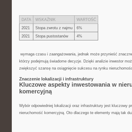
DATA
WSKAŹNIK
WARTOŚĆ
2021
Stopa ‌zwrotu z najmu
6%
2021
Stopa pustostanów
4%
⁤ wymaga czasu i zaangażowania, jednak może ⁢przynieść znaczn
którzy podejmują świadome decyzje. Dzięki analizie ⁢inwestor mo
zwiększyć szansę​ na⁤ osiągnięcie sukcesu ⁤na rynku nieruchomoś
Znaczenie lokalizacji ⁢i infrastruktury
Kluczowe aspekty inwestowania w nie
komercyjną
Wybór​ odpowiedniej⁤ lokalizacji oraz‍ infrastruktury jest kluczowy 
nieruchomość komercyjną.‍ Oto ‌dlaczego te ⁤elementy mają‌ tak d