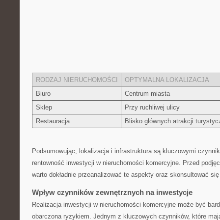
RODZAJ NIERUCHOMOŚCI
OPTYMALNA ⁣LOKALIZACJA
Biuro
Centrum miasta
Sklep
Przy ruchliwej ulicy
Restauracja
Blisko głównych atrakcji turysty
Podsumowując,‌ lokalizacja i ‌infrastruktura⁤ są kluczowymi czynn
rentowność inwestycji w nieruchomości komercyjne. ⁤Przed podjęci
warto dokładnie ​przeanalizować te⁤ aspekty oraz skonsultować si
Wpływ czynników zewnętrznych na inwestycje
Realizacja inwestycji w nieruchomości ⁣komercyjne może być bardz
obarczona ryzykiem. Jednym z kluczowych‌ czynników,​ które‍ ma