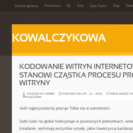
Archiwum
RL
Site
Tagi
Twa
Strona główna
Spis Treści
KOWALCZYKOWA
KODOWANIE WITRYN INTERNET
STANOWI CZĄSTKA PROCESU P
WITRYNY
POSTED BY ADMIN
POSTED ON LIP - 12 - 2025
MOŻLIWOŚĆ 
WYŁĄCZONA
Jeśli najprzyzwoiciej pracuje Tobie się w samotności
Setki ludzi na globie funkcjonuje w przeróżnych jednostkach, wsta
śniadanie, wykonują wszystkie rytuały, jakie towarzyszą każdoraz