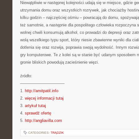
Niewątpliwie w następnej kolejności udają się w miejsce, gdzie g
utrzymania domu oraz wszystkich rozrywek, jak chociażby hostin
kilku godzin – najczęściej ośmiu – powracają do domu, spożywają 
też samotnie, a następnie dla pospolitego człowieka rozpoczyna 
wolnej chwili konsumują alkohol, co prowadzi do depresji oraz zat
wolą wszelkiego typu sport, który niesie zbawienne wyniki dla cia
dotlenia się oraz rozwija, poprawia swoją wydolność. Innym rozw
gry komputerowe. Te z kolei są w stanie być udanym sposobem n
gronie bliskich powodują zacieśnienie więzi.
źródło:
———————————
1.
http://amitpatil.info
2.
więcej informacji tutaj
3.
artykuł tutaj
4.
sprawdź ofertę
5.
http://angliavilla.com
CATEGORIES:
TRĄDZIK