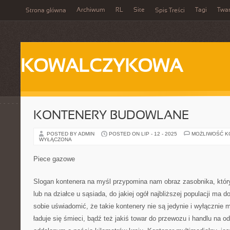
Archiwum
RL
Site
Tagi
Twa
Strona główna
Spis Treści
KOWALCZYKOWA
KONTENERY BUDOWLANE
POSTED BY ADMIN
POSTED ON LIP - 12 - 2025
MOŻLIWOŚĆ 
WYŁĄCZONA
Piece gazowe
Slogan kontenera na myśl przypomina nam obraz zasobnika, który
lub na działce u sąsiada, do jakiej ogół najbliższej populacji ma 
sobie uświadomić, że takie kontenery nie są jedynie i wyłącznie m
ładuje się śmieci, bądź też jakiś towar do przewozu i handlu na o