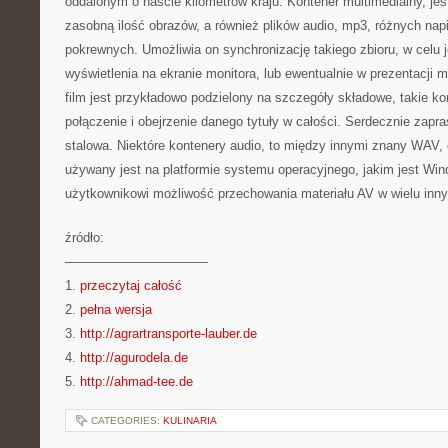
oddalonym o naście kilometrów kraju. Kontener multimedialny, j
zasobną ilość obrazów, a również plików audio, mp3, różnych nap
pokrewnych. Umożliwia on synchronizację takiego zbioru, w celu
wyświetlenia na ekranie monitora, lub ewentualnie w prezentacji mu
film jest przykładowo podzielony na szczegóły składowe, takie k
połączenie i obejrzenie danego tytuły w całości. Serdecznie zapr
stalowa. Niektóre kontenery audio, to między innymi znany WAV, 
używany jest na platformie systemu operacyjnego, jakim jest Wi
użytkownikowi możliwość przechowania materiału AV w wielu inny
źródło:
———————————
1.
przeczytaj całość
2.
pełna wersja
3.
http://agrartransporte-lauber.de
4.
http://agurodela.de
5.
http://ahmad-tee.de
CATEGORIES:
KULINARIA