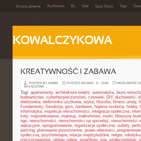
Archiwum
RL
Site
Tagi
Twa
Strona główna
Spis Treści
KOWALCZYKOWA
KREATYWNOŚĆ I ZABAWA
POSTED BY ADMIN
POSTED ON MAR - 8 - 2026
MOŻLIWOŚĆ 
WYŁĄCZONA
Tagi:
apartamenty
,
architektura wnętrz
,
automatyka
,
biura nieruc
budownictwo
,
cyberbezpieczenstwo
,
człowiek
,
DIY
,
duchowość
,
d
elektronika
,
elektronika użytkowa
,
etyka
,
filozofia
,
fitness urody
,
f
Fundamenty
,
Geodezja
,
gsm
,
hardware
,
higiena osobista
,
hobby
,
informatyka
,
inspekcje nieruchomości
,
integracja społeczna
,
inter
koty
,
majsterkowanie
,
makeup
,
małżeństwo
,
marki
,
Maszyny bud
ngo
,
nieruchomości
,
nieruchomości na sprzedaż
,
nieruchomości 
wakacyjne
,
oprogramowanie
,
organizacje społeczne
,
outlety
,
perf
piercing
,
planowanie przestrzenne
,
prawo własności
,
programowan
społeczna
,
psychoterapia
,
relacje międzyludzkie
,
religie
,
robotyka
rzeczoznawstwo
,
sklepy online
,
smartfony
,
spa
,
społeczeństwo
,
s