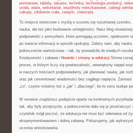
pomiarowe
,
tablety
,
tatuaże
,
technika
,
technologia produkcji
,
telew
uroda
,
wiara
,
wolontariat
,
wspólnoty mieszkaniowe
,
zabiegi odmła
zakupy
,
zdobienie ciała
,
związki
,
zwierzęta
To miejsce stworzone z myślą o uczeniu się rozumianej szeroko, c
nauka, ale też jako budowanie umiejętności. Nasz blog oświatowy
podpowiedzi z pomysłami, które pomagają uczniom, opiekunom o
po świecie informacji w sposób spokojny. Zależy nam, aby nauka 
jednocześnie wartościowa – tak, by prowadziła do trwałych rezult
Kreatywność i zabawa i
Nowinki i zmiany w edukacji
Strona rozwij
proces, w którym liczy się powtarzalność, wewnętrzny napęd oraz
w naszych treściach podpowiadamy, jak planować naukę, jak rozbij
oraz jak cementować wiadomości bez ciągłego napięcia. Zamiast 
„co”, często mówimy też o „jak” i „dlaczego”, bo to sens buduje p
W serwisie znajdziesz podejście oparte na konkretnych przykład
tak, aby były przejrzyste, a jednocześnie dało się je przećwiczy
czytelnik mógł poczuć, że edukacja nie musi być oderwana od ży
eksperymentowaniem i dobrą zabawą. Pokazujemy, jak wykorzyst
uczenia wnioskowania.