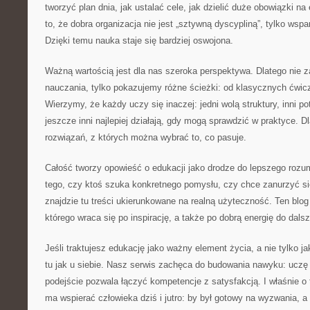
tworzyć plan dnia, jak ustalać cele, jak dzielić duże obowiązki 
to, że dobra organizacja nie jest „sztywną dyscypliną”, tylko wspa
Dzięki temu nauka staje się bardziej oswojona.
Ważną wartością jest dla nas szeroka perspektywa. Dlatego nie
nauczania, tylko pokazujemy różne ścieżki: od klasycznych ćwicz
Wierzymy, że każdy uczy się inaczej: jedni wolą struktury, inni po
jeszcze inni najlepiej działają, gdy mogą sprawdzić w praktyce. 
rozwiązań, z których można wybrać to, co pasuje.
Całość tworzy opowieść o edukacji jako drodze do lepszego rozum
tego, czy ktoś szuka konkretnego pomysłu, czy chce zanurzyć się
znajdzie tu treści ukierunkowane na realną użyteczność. Ten blo
którego wraca się po inspirację, a także po dobrą energię do dals
Jeśli traktujesz edukację jako ważny element życia, a nie tylko j
tu jak u siebie. Nasz serwis zachęca do budowania nawyku: uczę
podejście pozwala łączyć kompetencje z satysfakcją. I właśnie o 
ma wspierać człowieka dziś i jutro: by był gotowy na wyzwania, a