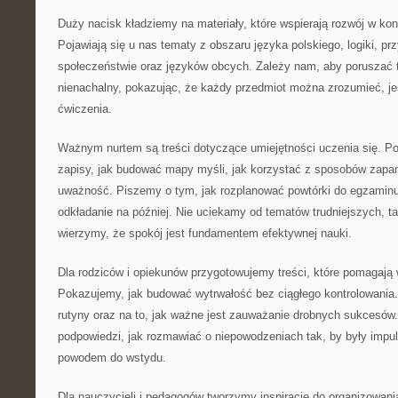
Duży nacisk kładziemy na materiały, które wspierają rozwój w ko
Pojawiają się u nas tematy z obszaru języka polskiego, logiki, pr
społeczeństwie oraz języków obcych. Zależy nam, aby poruszać 
nienachalny, pokazując, że każdy przedmiot można zrozumieć, jeś
ćwiczenia.
Ważnym nurtem są treści dotyczące umiejętności uczenia się. Po
zapisy, jak budować mapy myśli, jak korzystać z sposobów zapam
uważność. Piszemy o tym, jak rozplanować powtórki do egzaminu
odkładanie na później. Nie uciekamy od tematów trudniejszych, ta
wierzymy, że spokój jest fundamentem efektywnej nauki.
Dla rodziców i opiekunów przygotowujemy treści, które pomagają 
Pokazujemy, jak budować wytrwałość bez ciągłego kontrolowania
rutyny oraz na to, jak ważne jest zauważanie drobnych sukcesów.
podpowiedzi, jak rozmawiać o niepowodzeniach tak, by były impul
powodem do wstydu.
Dla nauczycieli i pedagogów tworzymy inspiracje do organizowani