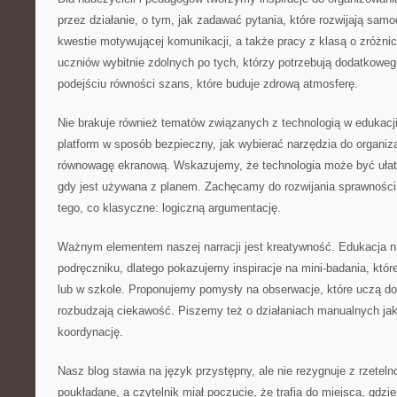
przez działanie, o tym, jak zadawać pytania, które rozwijają sa
kwestie motywującej komunikacji, a także pracy z klasą o zróżn
uczniów wybitnie zdolnych po tych, którzy potrzebują dodatkowe
podejściu równości szans, które buduje zdrową atmosferę.
Nie brakuje również tematów związanych z technologią w edukacji
platform w sposób bezpieczny, jak wybierać narzędzia do organiza
równowagę ekranową. Wskazujemy, że technologia może być ułatw
gdy jest używana z planem. Zachęcamy do rozwijania sprawności
tego, co klasyczne: logiczną argumentację.
Ważnym elementem naszej narracji jest kreatywność. Edukacja n
podręczniku, dlatego pokazujemy inspiracje na mini-badania, kt
lub w szkole. Proponujemy pomysły na obserwacje, które uczą dok
rozbudzają ciekawość. Piszemy też o działaniach manualnych jak
koordynację.
Nasz blog stawia na język przystępny, ale nie rezygnuje z rzeteln
poukładane, a czytelnik miał poczucie, że trafia do miejsca, gdzi