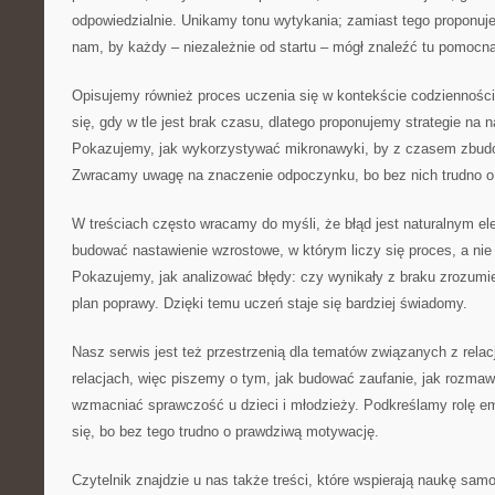
odpowiedzialnie. Unikamy tonu wytykania; zamiast tego proponuj
nam, by każdy – niezależnie od startu – mógł znaleźć tu pomocn
Opisujemy również proces uczenia się w kontekście codzienności
się, gdy w tle jest brak czasu, dlatego proponujemy strategie na 
Pokazujemy, jak wykorzystywać mikronawyki, by z czasem zbudo
Zwracamy uwagę na znaczenie odpoczynku, bo bez nich trudno o
W treściach często wracamy do myśli, że błąd jest naturalnym e
budować nastawienie wzrostowe, w którym liczy się proces, a nie
Pokazujemy, jak analizować błędy: czy wynikały z braku zrozumien
plan poprawy. Dzięki temu uczeń staje się bardziej świadomy.
Nasz serwis jest też przestrzenią dla tematów związanych z relac
relacjach, więc piszemy o tym, jak budować zaufanie, jak rozmawia
wzmacniać sprawczość u dzieci i młodzieży. Podkreślamy rolę em
się, bo bez tego trudno o prawdziwą motywację.
Czytelnik znajdzie u nas także treści, które wspierają naukę samo