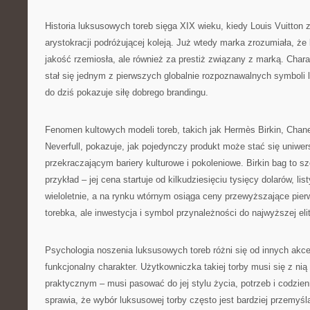
Historia luksusowych toreb sięga XIX wieku, kiedy Louis Vuitton 
arystokracji podróżującej koleją. Już wtedy marka zrozumiała, że k
jakość rzemiosła, ale również za prestiż związany z marką. Cha
stał się jednym z pierwszych globalnie rozpoznawalnych symboli 
do dziś pokazuje siłę dobrego brandingu.
Fenomen kultowych modeli toreb, takich jak Hermès Birkin, Chane
Neverfull, pokazuje, jak pojedynczy produkt może stać się uniw
przekraczającym bariery kulturowe i pokoleniowe. Birkin bag to s
przykład – jej cena startuje od kilkudziesięciu tysięcy dolarów, li
wieloletnie, a na rynku wtórnym osiąga ceny przewyższające pierw
torebka, ale inwestycja i symbol przynależności do najwyższej eli
Psychologia noszenia luksusowych toreb różni się od innych akc
funkcjonalny charakter. Użytkowniczka takiej torby musi się z nią
praktycznym – musi pasować do jej stylu życia, potrzeb i codzie
sprawia, że wybór luksusowej torby często jest bardziej przemyśl