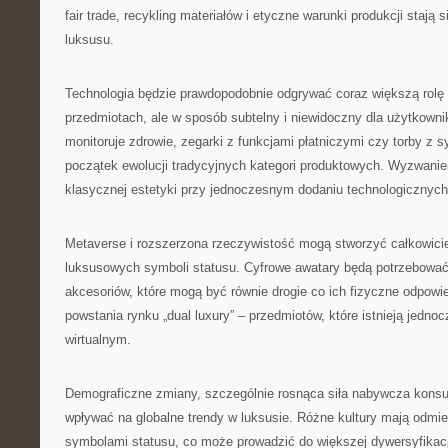
fair trade, recykling materiałów i etyczne warunki produkcji staj
luksusu.
Technologia będzie prawdopodobnie odgrywać coraz większą rol
przedmiotach, ale w sposób subtelny i niewidoczny dla użytkownik
monitoruje zdrowie, zegarki z funkcjami płatniczymi czy torby z s
początek ewolucji tradycyjnych kategori produktowych. Wyzwani
klasycznej estetyki przy jednoczesnym dodaniu technologicznych 
Metaverse i rozszerzona rzeczywistość mogą stworzyć całkowici
luksusowych symboli statusu. Cyfrowe awatary będą potrzebować w
akcesoriów, które mogą być równie drogie co ich fizyczne odpowi
powstania rynku „dual luxury” – przedmiotów, które istnieją jedno
wirtualnym.
Demograficzne zmiany, szczególnie rosnąca siła nabywcza kons
wpływać na globalne trendy w luksusie. Różne kultury mają odmi
symbolami statusu, co może prowadzić do większej dywersyfikacj