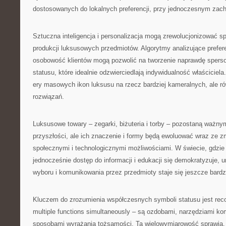
dostosowanych do lokalnych preferencji, przy jednoczesnym zach
Sztuczna inteligencja i personalizacja mogą zrewolucjonizować sp
produkcji luksusowych przedmiotów. Algorytmy analizujące prefere
osobowość klientów mogą pozwolić na tworzenie naprawdę spers
statusu, które idealnie odzwierciedlają indywidualność właścicie
ery masowych ikon luksusu na rzecz bardziej kameralnych, ale r
rozwiązań.
Luksusowe towary – zegarki, biżuteria i torby – pozostaną ważn
przyszłości, ale ich znaczenie i formy będą ewoluować wraz ze z
społecznymi i technologicznymi możliwościami. W świecie, gdzie
jednocześnie dostęp do informacji i edukacji się demokratyzuje,
wyboru i komunikowania przez przedmioty staje się jeszcze bardzi
Kluczem do zrozumienia współczesnych symboli statusu jest reco
multiple functions simultaneously – są ozdobami, narzędziami kom
sposobami wyrażania tożsamości. Ta wielowymiarowość sprawia, 