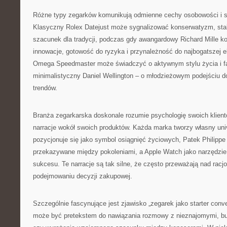
Różne typy zegarków komunikują odmienne cechy osobowości i s
Klasyczny Rolex Datejust może sygnalizować konserwatyzm, stab
szacunek dla tradycji, podczas gdy awangardowy Richard Mille k
innowacje, gotowość do ryzyka i przynależność do najbogatszej e
Omega Speedmaster może świadczyć o aktywnym stylu życia i fas
minimalistyczny Daniel Wellington – o młodzieżowym podejściu d
trendów.
Branża zegarkarska doskonale rozumie psychologię swoich klient
narracje wokół swoich produktów. Każda marka tworzy własny uni
pozycjonuje się jako symbol osiągnięć życiowych, Patek Philippe
przekazywane między pokoleniami, a Apple Watch jako narzędzi
sukcesu. Te narracje są tak silne, że często przeważają nad rac
podejmowaniu decyzji zakupowej.
Szczególnie fascynujące jest zjawisko „zegarek jako starter conv
może być pretekstem do nawiązania rozmowy z nieznajomymi, bu