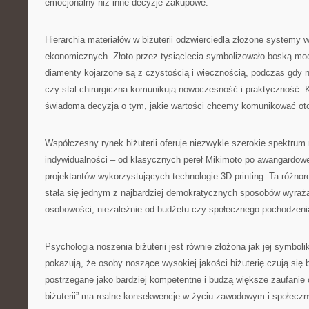
emocjonalny niż inne decyzje zakupowe.
Hierarchia materiałów w biżuterii odzwierciedla złożone systemy w
ekonomicznych. Złoto przez tysiąclecia symbolizowało boską moc
diamenty kojarzone są z czystością i wiecznością, podczas gdy n
czy stal chirurgiczna komunikują nowoczesność i praktyczność. 
świadoma decyzja o tym, jakie wartości chcemy komunikować ot
Współczesny rynek biżuterii oferuje niezwykle szerokie spektrum
indywidualności – od klasycznych pereł Mikimoto po awangardow
projektantów wykorzystujących technologie 3D printing. Ta różnor
stała się jednym z najbardziej demokratycznych sposobów wyraż
osobowości, niezależnie od budżetu czy społecznego pochodzeni
Psychologia noszenia biżuterii jest równie złożona jak jej symbol
pokazują, że osoby noszące wysokiej jakości biżuterię czują się b
postrzegane jako bardziej kompetentne i budzą większe zaufanie 
biżuterii” ma realne konsekwencje w życiu zawodowym i społeczn