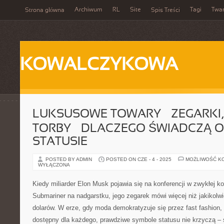
Archiwum
RL
Site
Tagi
Twa
Strona główna
Spis Treści
KOWALCZYKOWA
LUKSUSOWE TOWARY – ZEGARKI, 
TORBY – DLACZEGO ŚWIADCZĄ 
STATUSIE
POSTED BY ADMIN
POSTED ON CZE - 4 - 2025
MOŻLIWOŚĆ K
WYŁĄCZONA
Kiedy miliarder Elon Musk pojawia się na konferencji w zwykłej k
Submariner na nadgarstku, jego zegarek mówi więcej niż jakikolwi
dolarów. W erze, gdy moda demokratyzuje się przez fast fashion, 
dostępny dla każdego, prawdziwe symbole statusu nie krzyczą –