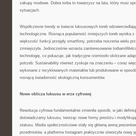
zakupy modowe. Dobra torba to towarzysz na lata, który musi sp
sytuacjach.
Współczesne trendy w świecie luksusowych toreb odzwierciedlają
technologiczne. Rosnąca popularność mniejszych toreb wynika z di
większość funkcji przejęły smartfony, potrzeba noszenia wielu pr
zmniejszyła. Jednocześnie wzrasta zainteresowanie torbamiWel
technologię, co pokazuje, jak tradycyjne rzemiosło skórzane ada
potrzeb. Sustainability również zyskuje na znaczeniu – coraz więc
wykonane z recyklowanych materiałów lub produkowane w sposób
rosnącą świadomość ekologiczną konsumentów.
Nowe oblicza luksusu w erze cyfrowej
Rewolucja cyfrowa fundamentalnie zmieniła sposób, w jaki defini
doświadczamy luksusu, tworząc nowe formy prestiżu i modyfikuj
statusu. Media społecznościowe stały się główną areną prezento
przedmiotów, a platforma Instagram praktycznie stworzyła nowy j