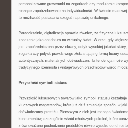
personalizowane grawerunki na zegarkach czy modularnie kompo
rosnące zapotrzebowanie na indywidualność. W świecie masowej 
to możliwość posiadania czegoś naprawdę unikalnego.
Paradoksalnie, digitalizacja sprawiła również, że fizyczne luksu
znaczenie jako antidotum na wirtualny świat. W erze, gdy więks
jest zapośredniczona przez ekrany, dotyk wysokiej jakości skóry
zegarka czy połysk prawdziwego złota stają się formą luxury esc
autentycznych, materialnych doświadczeń. Ta tendencja może wy
tradycyjnego rzemiosła i vintage’owych przedmiotów wśród młod
Przyszłość symboli statusu
Przyszłość luksusowych towarów jako symboli statusu kształtuje
kluczowych megatrendów, które już dziś zmieniają sposób, w jaki
doświadczamy prestiżu. Pierwszym z nich jest rosnąca świadomo
konsumentów, szczególnie wśród młodszych pokoleń, które coraz 
zrównoważone pochodzenie produktów równie wysoko co ich estet