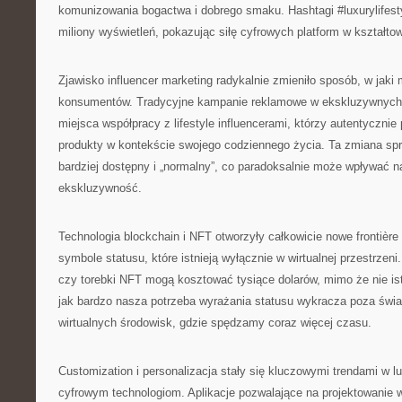
komunizowania bogactwa i dobrego smaku. Hashtagi #luxurylifesty
miliony wyświetleń, pokazując siłę cyfrowych platform w kształtow
Zjawisko influencer marketing radykalnie zmieniło sposób, w jaki
konsumentów. Tradycyjne kampanie reklamowe w ekskluzywnych
miejsca współpracy z lifestyle influencerami, którzy autentycznie
produkty w kontekście swojego codziennego życia. Ta zmiana spra
bardziej dostępny i „normalny”, co paradoksalnie może wpływać n
ekskluzywność.
Technologia blockchain i NFT otworzyły całkowicie nowe frontière
symbole statusu, które istnieją wyłącznie w wirtualnej przestrzeni.
czy torebki NFT mogą kosztować tysiące dolarów, mimo że nie istn
jak bardzo nasza potrzeba wyrażania statusu wykracza poza świat 
wirtualnych środowisk, gdzie spędzamy coraz więcej czasu.
Customization i personalizacja stały się kluczowymi trendami w l
cyfrowym technologiom. Aplikacje pozwalające na projektowanie wł