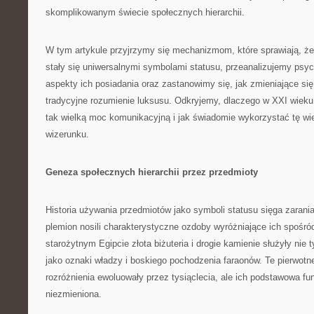
skomplikowanym świecie społecznych hierarchii.
W tym artykule przyjrzymy się mechanizmom, które sprawiają, że z
stały się uniwersalnymi symbolami statusu, przeanalizujemy psyc
aspekty ich posiadania oraz zastanowimy się, jak zmieniające się
tradycyjne rozumienie luksusu. Odkryjemy, dlaczego w XXI wieku
tak wielką moc komunikacyjną i jak świadomie wykorzystać tę w
wizerunku.
Geneza społecznych hierarchii przez przedmioty
Historia używania przedmiotów jako symboli statusu sięga zarania 
plemion nosili charakterystyczne ozdoby wyróżniające ich spośró
starożytnym Egipcie złota biżuteria i drogie kamienie służyły nie 
jako oznaki władzy i boskiego pochodzenia faraonów. Te pierwot
rozróżnienia ewoluowały przez tysiąclecia, ale ich podstawowa fu
niezmieniona.