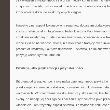
czy wyrażenia wzajemnego szacunku między koneserami. W niek
znajomość modeli, historii marek i technicznych detali stała się f
który otwiera drzwi do ekskluzywnych kręgów.
Inwestycyjny aspekt luksusowych zegarków dodaje im dodatkowe
statusu. Właściciel vintage’owego Rolex Daytona Paul Newman mo
smakiem estetycznym, ale również finansową przezornością – ta
może zyskać na wartości więcej niż większość tradycyjnych inwes
przedmiot użytkowy i aktywo finansowe – sprawia, że luksusowe 
pozycję wśród symboli statusu.
Biżuteria jako język emocji i przynależności
Biżuteria od tysiącleci pełni rolę najbardziej intymnego języka ko
przekazując informacje o statusie, przynależności kulturowej, sta
wartościach. W przeciwieństwie do ubrań czy akcesoriów, biżuter
skórą, co nadaje jej szczególne znaczenie symboliczne jako przed
właściciela. Ten fizyczny aspekt sprawia, że wybór biżuterii jest c