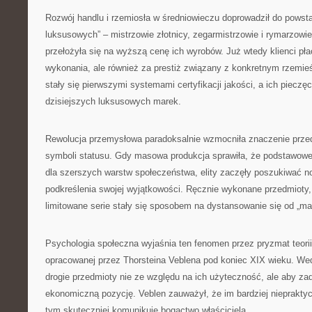
Rozwój handlu i rzemiosła w średniowieczu doprowadził do powst
luksusowych” – mistrzowie złotnicy, zegarmistrzowie i rymarzowie
przełożyła się na wyższą cenę ich wyrobów. Już wtedy klienci płaci
wykonania, ale również za prestiż związany z konkretnym rzemie
stały się pierwszymi systemami certyfikacji jakości, a ich pieczę
dzisiejszych luksusowych marek.
Rewolucja przemysłowa paradoksalnie wzmocniła znaczenie prze
symboli statusu. Gdy masowa produkcja sprawiła, że podstawowe 
dla szerszych warstw społeczeństwa, elity zaczęły poszukiwać
podkreślenia swojej wyjątkowości. Ręcznie wykonane przedmioty, 
limitowane serie stały się sposobem na dystansowanie się od „ma
Psychologia społeczna wyjaśnia ten fenomen przez pryzmat teori
opracowanej przez Thorsteina Veblena pod koniec XIX wieku. Wedłu
drogie przedmioty nie ze względu na ich użyteczność, ale aby z
ekonomiczną pozycję. Veblen zauważył, że im bardziej niepraktycz
tym skuteczniej komunikuje bogactwo właściciela.