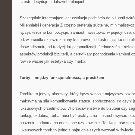
często decyduje o dalszych relacjach.
Szczególnie interesująca jest ewolucja podejścia do biżuterii wś
Millennialsi i generacja Z często preferują subtelne, minimalisty
łączyć w różne kompozycje, zamiast inwestować w pojedyncze, dr
odzwierciedla szersze zmiany kulturowe – od ostentacji ku subtel
doświadczaniu, od tradycji ku personalizacji. Jednocześnie rośn
aspektów produkcji biżuterii, a certyfikaty pochodzenia kamieni cz
równie ważne jak estetyka czy marka.
Torby – między funkcjonalnością a prestiżem
Torebka to jedyny akcesory, który łączy w sobie najwyższy pozio
maksymalną siłą komunikowania statusu społecznego, co czyni j
luksusowych przedmiotów. W przeciwieństwie do biżuterii czy zega
funkcję ozdobną, torba musi być praktyczna – przechowywać rze
noszeniu i odporna na codzienne użytkowanie. Ta dwoistość spraw
luksusowych toreb to jedno z najtrudniejszych wyzwań w świecie