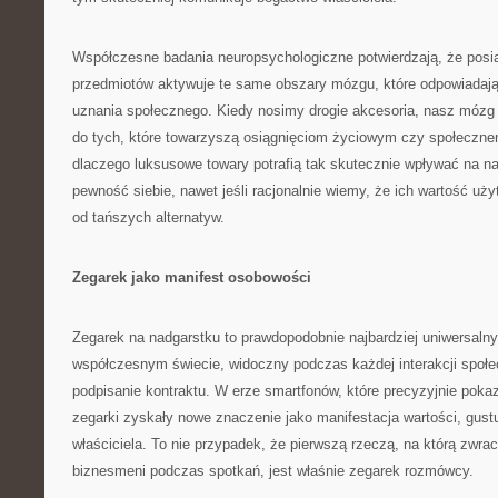
Współczesne badania neuropsychologiczne potwierdzają, że posi
przedmiotów aktywuje te same obszary mózgu, które odpowiadają 
uznania społecznego. Kiedy nosimy drogie akcesoria, nasz mózg
do tych, które towarzyszą osiągnięciom życiowym czy społeczne
dlaczego luksusowe towary potrafią tak skutecznie wpływać na n
pewność siebie, nawet jeśli racjonalnie wiemy, że ich wartość uż
od tańszych alternatyw.
Zegarek jako manifest osobowości
Zegarek na nadgarstku to prawdopodobnie najbardziej uniwersaln
współczesnym świecie, widoczny podczas każdej interakcji społec
podpisanie kontraktu. W erze smartfonów, które precyzyjnie pok
zegarki zyskały nowe znaczenie jako manifestacja wartości, gustu
właściciela. To nie przypadek, że pierwszą rzeczą, na którą zwr
biznesmeni podczas spotkań, jest właśnie zegarek rozmówcy.