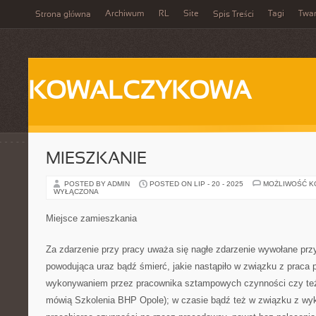
Archiwum
RL
Site
Tagi
Twa
Strona główna
Spis Treści
KOWALCZYKOWA
MIESZKANIE
POSTED BY ADMIN
POSTED ON LIP - 20 - 2025
MOŻLIWOŚĆ 
WYŁĄCZONA
Miejsce zamieszkania
Za zdarzenie przy pracy uważa się nagłe zdarzenie wywołane pr
powodująca uraz bądź śmierć, jakie nastąpiło w związku z praca
wykonywaniem przez pracownika sztampowych czynności czy też
mówią Szkolenia BHP Opole); w czasie bądź też w związku z w