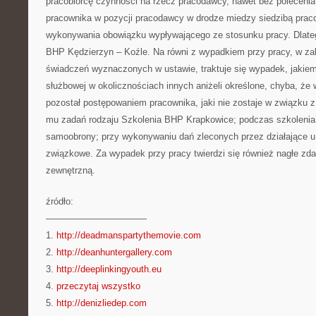
pracobiorcę czynności na rzecz pracodawcy, nawet bez polecenia
pracownika w pozycji pracodawcy w drodze miedzy siedzibą pra
wykonywania obowiązku wypływającego ze stosunku pracy. Dlateg
BHP Kędzierzyn – Koźle. Na równi z wypadkiem przy pracy, w zak
świadczeń wyznaczonych w ustawie, traktuje się wypadek, jakiem
służbowej w okolicznościach innych aniżeli określone, chyba, 
pozostał postępowaniem pracownika, jaki nie zostaje w związku
mu zadań rodzaju Szkolenia BHP Krapkowice; podczas szkolenia
samoobrony; przy wykonywaniu dań zleconych przez działające u
związkowe. Za wypadek przy pracy twierdzi się również nagłe zd
zewnętrzną.
źródło:
———————————
1.
http://deadmanspartythemovie.com
2.
http://deanhuntergallery.com
3.
http://deeplinkingyouth.eu
4.
przeczytaj wszystko
5.
http://denizliedep.com