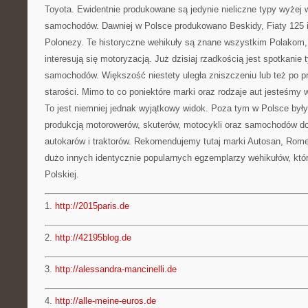
Toyota. Ewidentnie produkowane są jedynie nieliczne typy wyżej
samochodów. Dawniej w Polsce produkowano Beskidy, Fiaty 125 i
Polonezy. Te historyczne wehikuły są znane wszystkim Polakom,
interesują się motoryzacją. Już dzisiaj rzadkością jest spotkanie
samochodów. Większość niestety uległa zniszczeniu lub też po pr
starości. Mimo to co poniektóre marki oraz rodzaje aut jesteśmy w
To jest niemniej jednak wyjątkowy widok. Poza tym w Polsce były 
produkcją motorowerów, skuterów, motocykli oraz samochodów d
autokarów i traktorów. Rekomendujemy tutaj marki Autosan, Romet,
dużo innych identycznie popularnych egzemplarzy wehikułów, które
Polskiej.
1.
http://2015paris.de
2.
http://42195blog.de
3.
http://alessandra-mancinelli.de
4.
http://alle-meine-euros.de