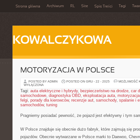
Archiwum
RL
Site
Tagi
Twa
Strona główna
Spis Treści
KOWALCZYKOWA
MOTORYZACJA W POLSCE
POSTED BY ADMIN
POSTED ON GRU - 22 - 2025
MOŻLIWOŚĆ 
WYŁĄCZONA
Tagi:
auta elektryczne i hybrydy
,
bezpieczeństwo na drodze
,
car d
samochodowe
,
diagnostyka OBD
,
eksploatacja auta
,
motoryzacja
felgi
,
porady dla kierowców
,
recenzje aut
,
samochody
,
spalanie i 
samochodów
,
tuning
Pragniemy posiadać pewność, że pojazd jest efektywny i tym s
W Polsce znajduje się obecnie dużo fabryk, które zajmują się pro
pojazdów. Obecnie wytwarzane w Polsce marki to Daewoo, Chevrole