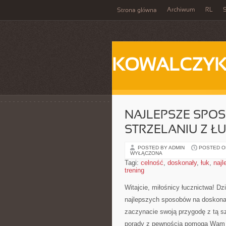
Archiwum
RL
S
Strona główna
KOWALCZY
NAJLEPSZE SPO
STRZELANIU Z Ł
POSTED BY ADMIN
POSTED ON
WYŁĄCZONA
Tagi:
celność
,
doskonały
,
łuk
,
najl
trening
Witajcie, miłośnicy łucznictwa! D
najlepszych sposobów na doskonały
zaczynacie swoją przygodę z tą s
porady ‌z pewnością pomogą Wam d