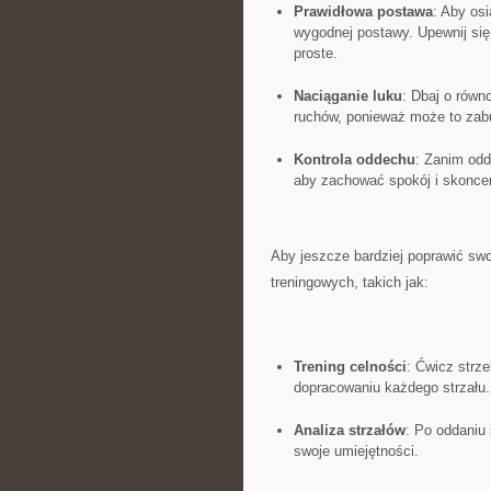
Prawidłowa postawa
: Aby osi
wygodnej postawy. Upewnij​ się,
proste.
Naciąganie luku
: Dbaj o równ
ruchów, ponieważ może to zabu
Kontrola oddechu
: ‍Zanim od
aby zachować spokój i skonce
Aby jeszcze ​bardziej poprawić swo
treningowych, takich jak:
Trening celności
: Ćwicz strze
dopracowaniu każdego strzału.
Analiza strzałów
: Po oddaniu 
swoje umiejętności.