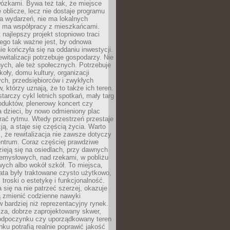
wózkami. Bywa też tak, że miejsce
 oblicze, lecz nie dostaje programu
a wydarzeń, nie ma lokalnych
ie ma współpracy z mieszkańcami.
najlepszy projekt stopniowo traci
tego tak ważne jest, by odnowa
nie kończyła się na oddaniu inwestycji.
ewitalizacji potrzebuje gospodarzy. Nie
nych, ale też społecznych. Potrzebuje
zkoły, domu kultury, organizacji
ch, przedsiębiorców i zwykłych
 którzy uznają, że to także ich teren.
arczy cykl letnich spotkań, mały targ
oduktów, plenerowy koncert czy
a dzieci, by nowo odmieniony plac
rać rytmu. Wtedy przestrzeń przestaje
ją, a staje się częścią życia. Warto
, że rewitalizacja nie zawsze dotyczy
entrum. Coraz częściej prawdziwe
ieją się na osiedlach, przy dawnych
zemysłowych, nad rzekami, w pobliżu
owych albo wokół szkół. To miejsca,
lata były traktowane czysto użytkowo,
 troski o estetykę i funkcjonalność.
się na nie patrzeć szerzej, okazuje
ą zmienić codzienne nawyki
bardziej niż reprezentacyjny rynek.
za, dobrze zaprojektowany skwer,
 odpoczynku czy uporządkowany teren
nku potrafią realnie poprawić jakość