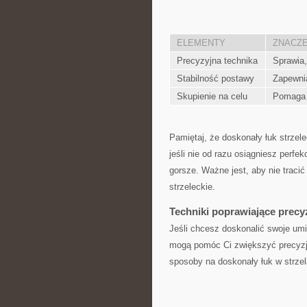
ELEMENTY
ZNACZE
Precyzyjna technika
Sprawia,
Stabilność postawy
Zapewnia
Skupienie‌ na celu
Pomaga 
Pamiętaj, że ⁤doskonały⁢ łuk strzele
jeśli ‌nie od razu‍ osiągniesz⁣ perf
gorsze. Ważne jest, aby nie tracić
⁢strzeleckie.
Techniki ‍poprawiające precy
Jeśli ‌chcesz doskonalić swoje umiej
mogą pomóc Ci zwiększyć precyzję
sposoby na doskonały łuk w strzel