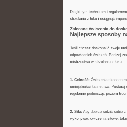
Dzięki tym technikom i regularnem
strzelaniu z łuku i⁤ osiągnąć impon
Zalecane ćwiczenia​ do⁣ dosk
Najlepsze​ sposoby na
Jeśli chcesz doskonalić swoje umie
odpowiednich ćwiczeń. Poniżej ⁣zn
mistrzostwo‍ w strzelaniu z łuku.
1. Celność:
Ćwiczenia‌ skoncentro
umiejętności łucznictwa. Postaraj 
regularnie podnosząc poziom trudn
2. Siła:
Aby dobrze ​radzić sobie z
wykonywać ćwiczenia siłowe, takie