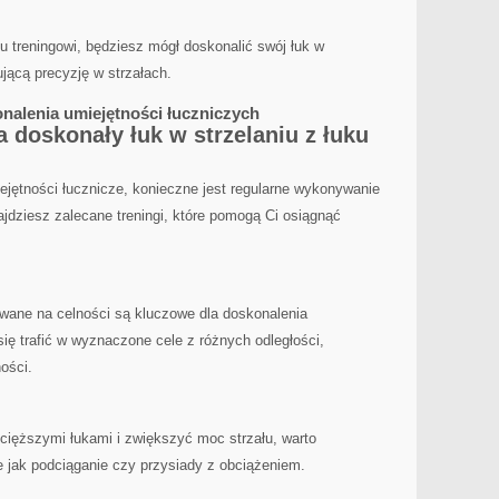
u treningowi, będziesz mógł doskonalić swój łuk w
ującą ‍precyzję w strzałach.
onalenia umiejętności łuczniczych
 doskonały⁢ łuk w strzelaniu z łuku
jętności ⁣łucznicze, konieczne⁤ jest regularne wykonywanie
ajdziesz zalecane treningi, które pomogą Ci osiągnąć
wane na celności są⁢ kluczowe dla doskonalenia
się trafić w wyznaczone cele z różnych odległości,
ości.
 cięższymi łukami i zwiększyć moc strzału, warto
 jak podciąganie czy przysiady z obciążeniem.