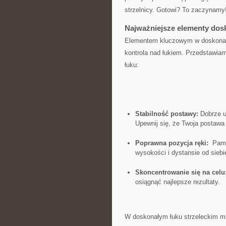
strzelnicy. Gotowi? To zaczynamy
Najważniejsze elementy dosk
Elementem kluczowym w​ doskonałym
kontrola nad łukiem.​ Przedstawiam
łuku:
Stabilność postawy:
Dobrze ut
Upewnij się, że Twoja postawa 
Poprawna​ pozycja ręki:
‌ Pami
wysokości i dystansie od siebi
Skoncentrowanie się na celu
osiągnąć najlepsze rezultaty.
W doskonałym łuku strzeleckim mi