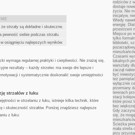
rodziców z 
dostaje nowe
życia. Nie m
inicjatyw, n
NIE
Wtedy nawet 
energię. Dla
 że strzały są dokładne i skuteczne.
przestrzeni 
Miejsce po r
 pewność siebie podczas strzału.
tylko formal
w osiągnięciu najlepszych wyników.
biblioteki, s
pozarządowy
mieszkańców,
Czasami wyst
cki wymaga regularnej praktyki i ‍cierpliwości. Nie zrażaj⁤ się,
lokalnych pr
warsztaty dl
ekcyjne rezultaty – każdy⁣ strzelec ma swoje dni lepsze i
zaczął nabie
być inwestyc
⁢ motywacji i systematycznie doskonalić swoje umiejętności
też pamiętać
wyłącznie c
przemiany dz
terenach pr
zję strzałów z łuku
stacji kolej
ętności w strzelaniu z łuku, istnieje ​kilka technik, które
które przez 
bez większej
 i skuteczność strzałów. Poniżej znajdziesz najlepsze
Gdy zaczyna 
aniu z łuku:
się, że mog
mieszkańców 
Ścieżka pies
mała strefa
przy przysta