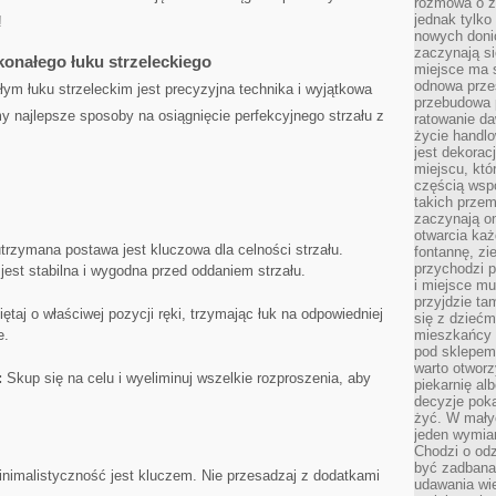
rozmowa o zm
jednak tylko
!
nowych doni
zaczynają si
onałego łuku strzeleckiego
miejsce ma s
odnowa przes
⁤ łuku strzeleckim jest precyzyjna technika i ⁣wyjątkowa
przebudowa p
y​ najlepsze sposoby na osiągnięcie perfekcyjnego strzału z
ratowanie da
życie handl
jest dekorac
miejscu, któ
częścią wsp
takich przem
zaczynają on
otwarcia ka
rzymana postawa jest kluczowa dla celności strzału.
fontannę, zi
przychodzi p
jest stabilna i wygodna przed oddaniem strzału.
i miejsce mu
przyjdzie ta
ętaj ⁣o właściwej pozycji ręki, trzymając ⁣łuk na odpowiedniej
się z dziećm
e.
mieszkańcy w
pod sklepem.
warto otwor
:
Skup się na celu i wyeliminuj wszelkie rozproszenia, aby
piekarnię al
decyzje pok
żyć. W mały
jeden wymiar
Chodzi o odz
być zadbana
nimalistyczność jest kluczem. Nie przesadzaj ⁢z dodatkami
udawania wie