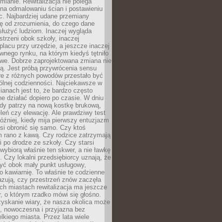
ianie. Rewitalizacja nie polega
 na odmalowaniu ścian i postawieniu
c. Najbardziej udane przemiany
ę od zrozumienia, do czego dane
łużyć ludziom. Inaczej wygląda
trzeni obok szkoły, inaczej
lacu przy urzędzie, a jeszcze inaczej
wnego rynku, na którym kiedyś tętniło
owe. Dobrze zaprojektowana zmiana nie
ją. Jest próbą przywrócenia sensu
re z różnych powodów przestało być
ólnej codzienności. Najciekawsze w
ianach jest to, że bardzo często
e działać dopiero po czasie. W dniu
żdy patrzy na nową kostkę brukową,
eleń czy elewację. Ale prawdziwy test
óźniej, kiedy mija pierwszy entuzjazm
si obronić się samo. Czy ktoś
m rano z kawą. Czy rodzice zatrzymają
i po drodze ze szkoły. Czy starsi
ybiorą właśnie ten skwer, a nie ławkę
 Czy lokalni przedsiębiorcy uznają, że
zyć obok mały punkt usługowy,
bo kawiarnię. To właśnie te codzienne
azują, czy przestrzeń znów zaczęła
ch miastach rewitalizacja ma jeszcze
, o którym rzadko mówi się głośno.
yskanie wiary, że nasza okolica może
, nowoczesna i przyjazna bez
lkiego miasta. Przez lata wiele