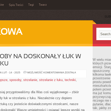
ite
Tagi
Twarz
Spis Treści
SUB
KOWA
SOBY NA DOSKONAŁY ŁUK W
W wielu mia
UKU
których prze
emocji. Star
opuszczony 
NAJLEPSZE
 LUT - 14 - 2025
MOŻLIWOŚĆ KOMENTOWANIA
ZOSTAŁA
kilkoma ławk
SPOSOBY
NA
przestrzenie
epsze
,
sposoby
,
strzelanie
,
strzelanie z łuku
,
techniki
,
DOSKONAŁY
prostu powol
ŁUK
mieszkańców
W
STRZELANIU
potem przest
Z
zisiaj przygotowaliśmy dla Was coś wyjątkowego – zbiór
ma już komu
ŁUKU
przyzwyczaja
 łuk w strzelaniu z⁢ łuku. Niezależnie czy dopiero
niczego nie 
ztuką czy jesteście doświadczonymi strzelcami, nasze
pytanie, dla
tak, jakby z
oskonalić Wasze umiejętności i‌ osiągać lepsze wyniki na