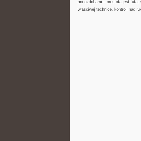
ani ozdobami – prostota jest tutaj
właściwej technice,⁤ kontroli nad ł