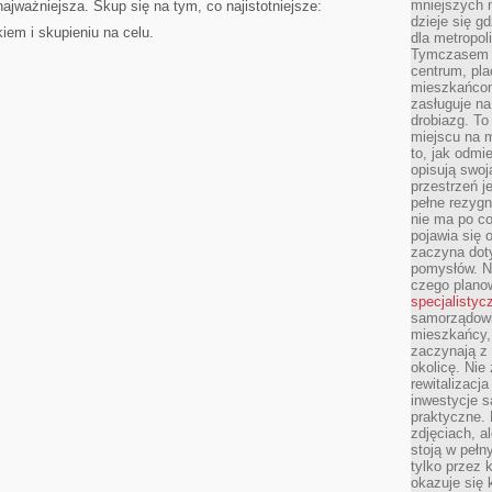
mniejszych m
 najważniejsza. Skup się na tym, co najistotniejsze:
dzieje się g
ukiem i skupieniu na celu.
dla metropol
Tymczasem 
centrum, pla
mieszkańcom
zasługuje na
drobiazg. T
miejscu na 
to, jak odmi
opisują swoj
przestrzeń j
pełne rezygn
nie ma po co
pojawia się
zaczyna dot
pomysłów. N
czego plano
specjalistyc
samorządowi 
mieszkańcy,
zaczynają 
okolicę. Nie
rewitalizac
inwestycje s
praktyczne. 
zdjęciach, a
stoją w pełn
tylko przez 
okazuje się 