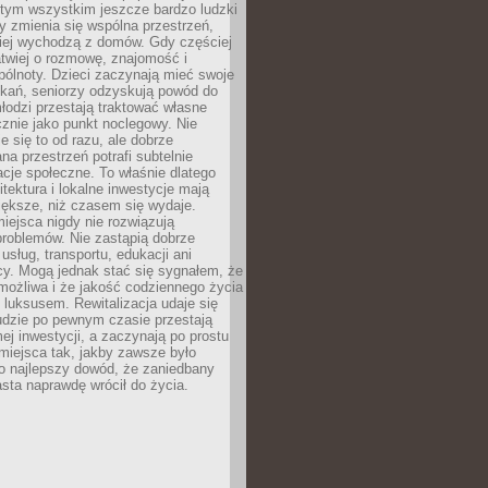
 tym wszystkim jeszcze bardzo ludzki
y zmienia się wspólna przestrzeń,
ciej wychodzą z domów. Gdy częściej
łatwiej o rozmowę, znajomość i
ólnoty. Dzieci zaczynają mieć swoje
tkań, seniorzy odzyskują powód do
łodzi przestają traktować własne
znie jako punkt noclegowy. Nie
e się to od razu, ale dobrze
na przestrzeń potrafi subtelnie
acje społeczne. To właśnie dlatego
itektura i lokalne inwestycje mają
iększe, niż czasem się wydaje.
ejsca nigdy nie rozwiązują
problemów. Nie zastąpią dobrze
usług, transportu, edukacji ani
acy. Mogą jednak stać się sygnałem, że
możliwa i że jakość codziennego życia
 luksusem. Rewitalizacja udaje się
udzie po pewnym czasie przestają
j inwestycji, a zaczynają po prostu
miejsca tak, jakby zawsze było
o najlepszy dowód, że zaniedbany
sta naprawdę wrócił do życia.