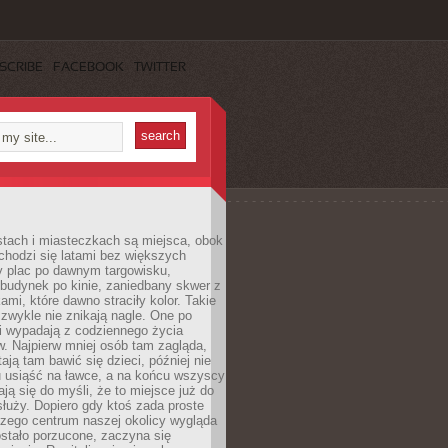
SCRIBE
FACEBOOK
TWITTER
stach i miasteczkach są miejsca, obok
chodzi się latami bez większych
y plac po dawnym targowisku,
budynek po kinie, zaniedbany skwer z
ami, które dawno straciły kolor. Takie
 zwykle nie znikają nagle. One po
i wypadają z codziennego życia
. Najpierw mniej osób tam zagląda,
ają tam bawić się dzieci, później nie
 usiąść na ławce, a na końcu wszyscy
ją się do myśli, że to miejsce już do
służy. Dopiero gdy ktoś zada proste
czego centrum naszej okolicy wygląda
ostało porzucone, zaczyna się