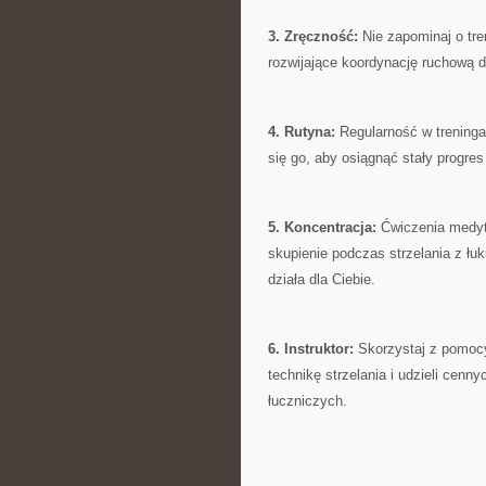
3.⁤ Zręczność:
Nie zapominaj o tre
rozwijające ⁢koordynację‍ ruchową d
4. Rutyna:
‌Regularność w trening
się go, aby osiągnąć stały progre
5. Koncentracja:
Ćwiczenia medyta
skupienie podczas strzelania z łuku
działa dla Ciebie.
6. Instruktor:
Skorzystaj z pomocy
technikę strzelania i udzieli cen
łuczniczych.