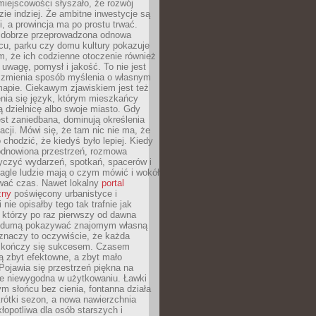
iejscowości słyszało, że rozwój
dzie indziej. Że ambitne inwestycje są
ii, a prowincja ma po prostu trwać.
dobrze przeprowadzona odnowa
cu, parku czy domu kultury pokazuje
, że ich codzienne otoczenie również
 uwagę, pomysł i jakość. To nie jest
o zmienia sposób myślenia o własnym
mapie. Ciekawym zjawiskiem jest też
enia się język, którym mieszkańcy
ą dzielnicę albo swoje miasto. Gdy
est zaniedbana, dominują określenia
acji. Mówi się, że tam nic nie ma, że
 chodzić, że kiedyś było lepiej. Kiedy
 odnowiona przestrzeń, rozmowa
yczyć wydarzeń, spotkań, spacerów i
agle ludzie mają o czym mówić i wokół
wać czas. Nawet lokalny
portal
zny
poświęcony urbanistyce i
nie opisałby tego tak trafnie jak
 którzy po raz pierwszy od dawna
z dumą pokazywać znajomym własną
 znaczy to oczywiście, że każda
ja kończy się sukcesem. Czasem
ą zbyt efektowne, a zbyt mało
Pojawia się przestrzeń piękna na
le niewygodna w użytkowaniu. Ławki
ym słońcu bez cienia, fontanna działa
krótki sezon, a nowa nawierzchnia
kłopotliwa dla osób starszych i