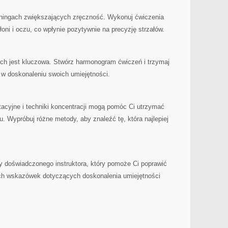
ningach​ zwiększających zręczność. Wykonuj ćwiczenia
łoni i oczu, ‌co wpłynie pozytywnie ⁣na precyzję strzałów.
ach jest kluczowa. Stwórz harmonogram ćwiczeń i trzymaj
s w doskonaleniu swoich umiejętności.
cyjne ​i techniki koncentracji mogą pomóc Ci⁢ utrzymać
. Wypróbuj⁣ różne metody, aby‌ znaleźć tę, która najlepiej
 doświadczonego instruktora, który pomoże Ci poprawić
nych wskazówek dotyczących doskonalenia umiejętności