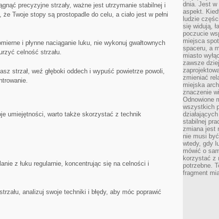
dnia. Jest w
ągnąć precyzyjne ⁤strzały, ważne jest utrzymanie stabilnej i⁤
aspekt. Kied
 że Twoje stopy są​ prostopadle do celu, a ciało jest w pełni
ludzie częś
się widują, 
poczucie wsp
miejsca spo
omierne i płynne naciąganie luku,‍ nie wykonuj gwałtownych
spaceru, a m
rzyć celność strzału.
miasto wyłąc
zawsze dziej
zaprojektowa
dasz strzał,‍ weź głęboki oddech i wypuść powietrze powoli,
zmieniać rel
ntrowanie.
miejska arch
znaczenie w
Odnowione mi
wszystkich 
je ⁤umiejętności, warto także skorzystać z technik
działających 
stabilnej pr
zmiana jest 
nie musi być
wtedy, gdy l
mówić o same
korzystać z 
lanie z łuku regularnie, koncentrując się na celności i
potrzebne. T
fragment mia
⁤strzału, analizuj swoje techniki i błędy, aby móc poprawić