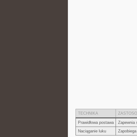
TECHNIKA
ZASTOSO
Prawidłowa postawa
Zapewnia s
Naciąganie luku
Zapobiega 