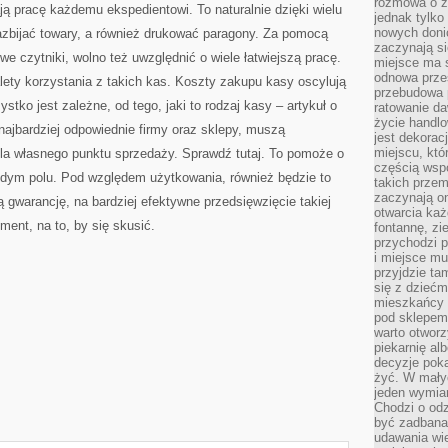
rozmowa o zm
ją pracę każdemu ekspedientowi. To naturalnie dzięki wielu
jednak tylko
nowych doni
azbijać towary, a również drukować paragony. Za pomocą
zaczynają si
we czytniki, wolno też uwzględnić o wiele łatwiejszą pracę.
miejsce ma s
odnowa przes
ety korzystania z takich kas. Koszty zakupu kasy oscylują
przebudowa p
stko jest zależne, od tego, jaki to rodzaj kasy – artykuł o
ratowanie da
życie handl
najbardziej odpowiednie firmy oraz sklepy, muszą
jest dekorac
miejscu, któ
la własnego punktu sprzedaży. Sprawdź tutaj. To pomoże o
częścią wsp
ażdym polu. Pod względem użytkowania, również będzie to
takich przem
zaczynają on
ją gwarancję, na bardziej efektywne przedsięwzięcie takiej
otwarcia ka
ment, na to, by się skusić.
fontannę, zi
przychodzi p
i miejsce mu
przyjdzie ta
się z dziećm
mieszkańcy w
pod sklepem.
warto otwor
piekarnię al
decyzje pok
żyć. W mały
jeden wymiar
Chodzi o odz
być zadbana
udawania wie