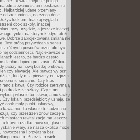
ianie. Rewitalizacja nie polega
 na odmalowaniu ścian i postawieniu
c. Najbardziej udane przemiany
ę od zrozumienia, do czego dane
łużyć ludziom. Inaczej wygląda
trzeni obok szkoły, inaczej
lacu przy urzędzie, a jeszcze inaczej
wnego rynku, na którym kiedyś tętniło
owe. Dobrze zaprojektowana zmiana nie
ją. Jest próbą przywrócenia sensu
re z różnych powodów przestało być
ólnej codzienności. Najciekawsze w
ianach jest to, że bardzo często
e działać dopiero po czasie. W dniu
żdy patrzy na nową kostkę brukową,
eleń czy elewację. Ale prawdziwy test
óźniej, kiedy mija pierwszy entuzjazm
si obronić się samo. Czy ktoś
m rano z kawą. Czy rodzice zatrzymają
i po drodze ze szkoły. Czy starsi
ybiorą właśnie ten skwer, a nie ławkę
 Czy lokalni przedsiębiorcy uznają, że
zyć obok mały punkt usługowy,
bo kawiarnię. To właśnie te codzienne
azują, czy przestrzeń znów zaczęła
ch miastach rewitalizacja ma jeszcze
, o którym rzadko mówi się głośno.
yskanie wiary, że nasza okolica może
, nowoczesna i przyjazna bez
lkiego miasta. Przez lata wiele