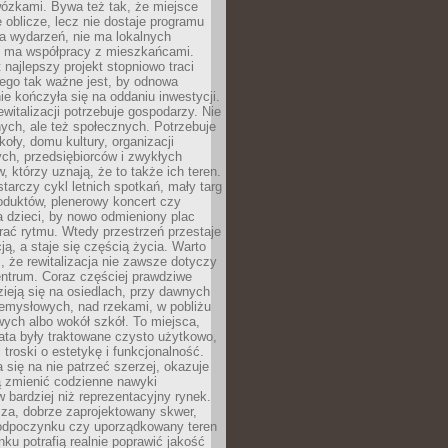
wózkami. Bywa też tak, że miejsce
 oblicze, lecz nie dostaje programu
a wydarzeń, nie ma lokalnych
ie ma współpracy z mieszkańcami.
najlepszy projekt stopniowo traci
tego tak ważne jest, by odnowa
nie kończyła się na oddaniu inwestycji.
ewitalizacji potrzebuje gospodarzy. Nie
nych, ale też społecznych. Potrzebuje
zkoły, domu kultury, organizacji
ch, przedsiębiorców i zwykłych
 którzy uznają, że to także ich teren.
arczy cykl letnich spotkań, mały targ
oduktów, plenerowy koncert czy
a dzieci, by nowo odmieniony plac
rać rytmu. Wtedy przestrzeń przestaje
ją, a staje się częścią życia. Warto
, że rewitalizacja nie zawsze dotyczy
entrum. Coraz częściej prawdziwe
ieją się na osiedlach, przy dawnych
zemysłowych, nad rzekami, w pobliżu
owych albo wokół szkół. To miejsca,
lata były traktowane czysto użytkowo,
 troski o estetykę i funkcjonalność.
się na nie patrzeć szerzej, okazuje
ą zmienić codzienne nawyki
bardziej niż reprezentacyjny rynek.
za, dobrze zaprojektowany skwer,
 odpoczynku czy uporządkowany teren
nku potrafią realnie poprawić jakość