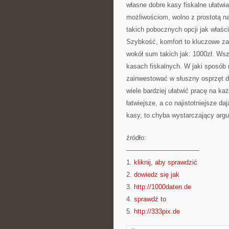
własne dobre kasy fiskalne ułatwia
możliwościom, wolno z prostotą n
takich pobocznych opcji jak właści
Szybkość, komfort to kluczowe zal
wokół sum takich jak: 1000zł. Wszy
kasach fiskalnych. W jaki sposób 
zainwestować w słuszny osprzęt d
wiele bardziej ułatwić pracę na k
łatwiejsze, a co najistotniejsze da
kasy, to chyba wystarczający argu
źródło:
———————————
1.
kliknij, aby sprawdzić
2.
dowiedz się jak
3.
http://1000daten.de
4.
sprawdź to
5.
http://333pix.de