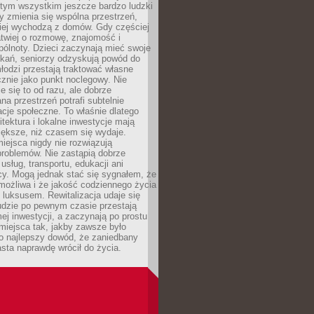
 tym wszystkim jeszcze bardzo ludzki
y zmienia się wspólna przestrzeń,
ciej wychodzą z domów. Gdy częściej
łatwiej o rozmowę, znajomość i
ólnoty. Dzieci zaczynają mieć swoje
tkań, seniorzy odzyskują powód do
łodzi przestają traktować własne
znie jako punkt noclegowy. Nie
e się to od razu, ale dobrze
na przestrzeń potrafi subtelnie
acje społeczne. To właśnie dlatego
itektura i lokalne inwestycje mają
iększe, niż czasem się wydaje.
ejsca nigdy nie rozwiązują
problemów. Nie zastąpią dobrze
usług, transportu, edukacji ani
acy. Mogą jednak stać się sygnałem, że
możliwa i że jakość codziennego życia
 luksusem. Rewitalizacja udaje się
udzie po pewnym czasie przestają
j inwestycji, a zaczynają po prostu
miejsca tak, jakby zawsze było
o najlepszy dowód, że zaniedbany
sta naprawdę wrócił do życia.