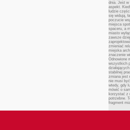
dnia. Jest w
aspekt. Kied
ludzie częś
się widują, 
poczucie wsp
miejsca spo
spaceru, a m
miasto wyłąc
zawsze dziej
zaprojektowa
zmieniać rel
miejska arch
znaczenie w
Odnowione mi
wszystkich 
działających 
stabilnej pr
zmiana jest 
nie musi być
wtedy, gdy l
mówić o same
korzystać z 
potrzebne. T
fragment mia