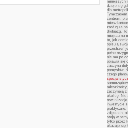
mniejszych m
dzieje się g
dla metropol
Tymczasem 
centrum, pla
mieszkańcom
zasługuje na
drobiazg. T
miejscu na 
to, jak odmi
opisują swoj
przestrzeń j
pełne rezygn
nie ma po co
pojawia się
zaczyna dot
pomysłów. N
czego plano
specjalistyc
samorządowi 
mieszkańcy,
zaczynają 
okolicę. Nie
rewitalizac
inwestycje s
praktyczne. 
zdjęciach, a
stoją w pełn
tylko przez 
okazuje się 