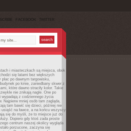
SCRIBE
FACEBOOK
TWITTER
stach i miasteczkach są miejsca, obok
chodzi się latami bez większych
y plac po dawnym targowisku,
budynek po kinie, zaniedbany skwer z
ami, które dawno straciły kolor. Takie
 zwykle nie znikają nagle. One po
i wypadają z codziennego życia
. Najpierw mniej osób tam zagląda,
ają tam bawić się dzieci, później nie
 usiąść na ławce, a na końcu wszyscy
ją się do myśli, że to miejsce już do
służy. Dopiero gdy ktoś zada proste
czego centrum naszej okolicy wygląda
ostało porzucone, zaczyna się