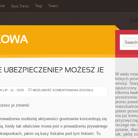
ite
Tagi
Twarz
Spis Treści
SUB
KOWA
 UBEZPIECZENIE? MOŻESZ JE
W wielu mia
których prze
emocji. Star
opuszczony 
NIEODPOWIEDNIE
LIP - 11 - 2025
MOŻLIWOŚĆ KOMENTOWANIA
ZOSTAŁA
kilkoma ławk
UBEZPIECZENIE?
MOŻESZ
przestrzenie
JE
prostu powol
WYPOWIEDZIEĆ
ożesz je zmienić
mieszkańców
potem przest
ma już komu
owadzenia osobistej aktywności gruntownie koncentrują się
przyzwyczaja
niczego nie 
ą, kiedy tak właściwie mowa jest o prowadzeniu prywatnego
pytanie, dla
ekwipunkach, jakim są kasy fiskalne pod tym linkiem. To
tak, jakby z