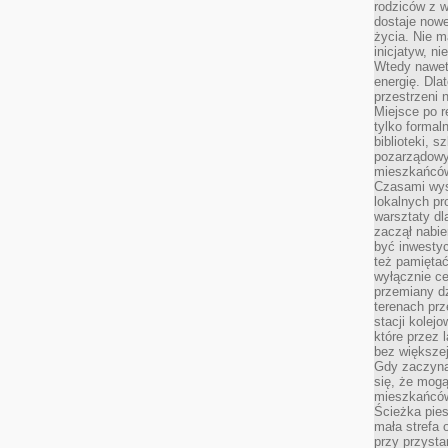
rodziców z 
dostaje nowe
życia. Nie m
inicjatyw, n
Wtedy nawet 
energię. Dla
przestrzeni 
Miejsce po r
tylko formal
biblioteki, s
pozarządowy
mieszkańców,
Czasami wyst
lokalnych pr
warsztaty dl
zaczął nabie
być inwestyc
też pamiętać
wyłącznie c
przemiany dz
terenach pr
stacji kolej
które przez 
bez większej
Gdy zaczyna 
się, że mog
mieszkańców 
Ścieżka pies
mała strefa
przy przysta