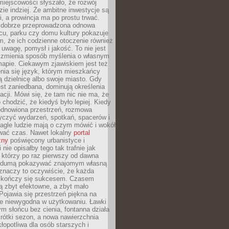
iejscowości słyszało, że rozwój
dzie indziej. Że ambitne inwestycje są
ii, a prowincja ma po prostu trwać.
dobrze przeprowadzona odnowa
cu, parku czy domu kultury pokazuje
, że ich codzienne otoczenie również
 uwagę, pomysł i jakość. To nie jest
o zmienia sposób myślenia o własnym
mapie. Ciekawym zjawiskiem jest też
enia się język, którym mieszkańcy
ą dzielnicę albo swoje miasto. Gdy
est zaniedbana, dominują określenia
acji. Mówi się, że tam nic nie ma, że
 chodzić, że kiedyś było lepiej. Kiedy
 odnowiona przestrzeń, rozmowa
yczyć wydarzeń, spotkań, spacerów i
agle ludzie mają o czym mówić i wokół
wać czas. Nawet lokalny
portal
zny
poświęcony urbanistyce i
nie opisałby tego tak trafnie jak
 którzy po raz pierwszy od dawna
z dumą pokazywać znajomym własną
 znaczy to oczywiście, że każda
ja kończy się sukcesem. Czasem
ą zbyt efektowne, a zbyt mało
Pojawia się przestrzeń piękna na
le niewygodna w użytkowaniu. Ławki
ym słońcu bez cienia, fontanna działa
krótki sezon, a nowa nawierzchnia
kłopotliwa dla osób starszych i