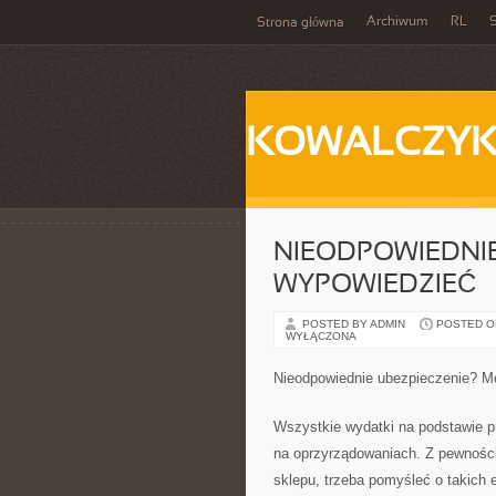
Archiwum
RL
S
Strona główna
KOWALCZY
NIEODPOWIEDNIE
WYPOWIEDZIEĆ
POSTED BY ADMIN
POSTED ON 
WYŁĄCZONA
Nieodpowiednie ubezpieczenie? M
Wszystkie wydatki na podstawie pr
na oprzyrządowaniach. Z pewności
sklepu, trzeba pomyśleć o takich 