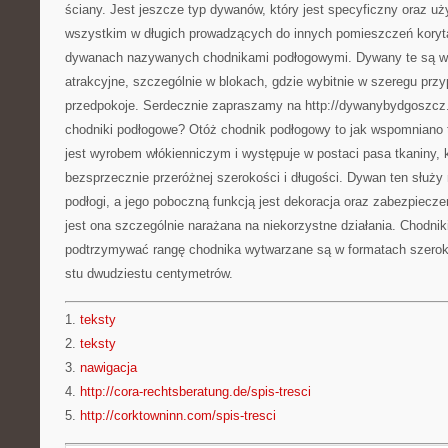
ściany. Jest jeszcze typ dywanów, który jest specyficzny oraz uż
wszystkim w długich prowadzących do innych pomieszczeń koryta
dywanach nazywanych chodnikami podłogowymi. Dywany te są wy
atrakcyjne, szczególnie w blokach, gdzie wybitnie w szeregu prz
przedpokoje. Serdecznie zapraszamy na http://dywanybydgoszcz.
chodniki podłogowe? Otóż chodnik podłogowy to jak wspomniano t
jest wyrobem włókienniczym i występuje w postaci pasa tkaniny,
bezsprzecznie przeróżnej szerokości i długości. Dywan ten służy 
podłogi, a jego poboczną funkcją jest dekoracja oraz zabezpiecze
jest ona szczególnie narażana na niekorzystne działania. Chodni
podtrzymywać rangę chodnika wytwarzane są w formatach szeroko
stu dwudziestu centymetrów.
1.
teksty
2.
teksty
3.
nawigacja
4.
http://cora-rechtsberatung.de/spis-tresci
5.
http://corktowninn.com/spis-tresci