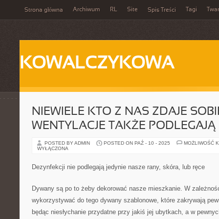
Archiwum
RL
Site
Tagi
Twa
Strona główna
Spis Treści
KOWALCZYKOWA
NIEWIELE KTO Z NAS ZDAJE SOBI
WENTYLACJE TAKŻE PODLEGAJĄ 
POSTED BY ADMIN
POSTED ON PAŹ - 10 - 2025
MOŻLIWOŚĆ 
WYŁĄCZONA
Dezynfekcji nie podlegają jedynie nasze rany, skóra, lub ręce
Dywany są po to żeby dekorować nasze mieszkanie. W zależnoś
wykorzystywać do tego dywany szablonowe, które zakrywają pewn
będąc niesłychanie przydatne przy jakiś jej ubytkach, a w pewny