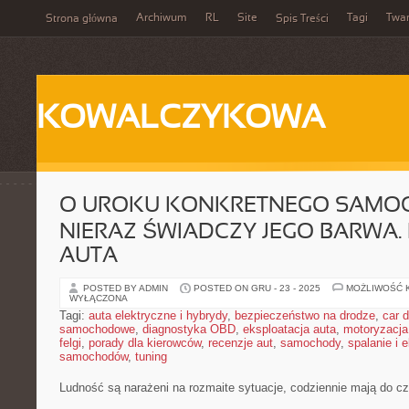
Archiwum
RL
Site
Tagi
Twa
Strona główna
Spis Treści
KOWALCZYKOWA
O UROKU KONKRETNEGO SAMO
NIERAZ ŚWIADCZY JEGO BARWA.
AUTA
POSTED BY ADMIN
POSTED ON GRU - 23 - 2025
MOŻLIWOŚĆ 
WYŁĄCZONA
Tagi:
auta elektryczne i hybrydy
,
bezpieczeństwo na drodze
,
car d
samochodowe
,
diagnostyka OBD
,
eksploatacja auta
,
motoryzacja
felgi
,
porady dla kierowców
,
recenzje aut
,
samochody
,
spalanie i 
samochodów
,
tuning
Ludność są narażeni na rozmaite sytuacje, codziennie mają do cz