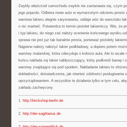
Zwykły właściciel samochodu zwykle nie zastanawia się, czym po
jego pojazdu. Odbiera nowe auto w wymarzonym odcieniu prosto z
warstwa lakieru ulegnie zarysowaniu, oddaje wóz do warsztatu lak
o nic martwić. Potwierdza to termin pistolet lakierniczy. Wie, że p
i typ lakieru, do niego zaś należy ocenienie końcowego wyniku us
sprawa nie jest już tak banalnie prosta, ponieważ pistolety lakiern
Najpierw należy nałożyć lakier podkładowy, a dopiero potem możn
warstwy malarskiej, która zdecyduje o kolorze auta. Ale to wcal
końcu nakłada się lakier nabłyszczający, który podkreśli barwę i
warstwy znajdujące się pod spodem. Nakładanie lakieru to złoż
dokładności, doświadczenia, jak również zdolności posługiwania 
oprzyrządowaniem. A wszystkie te działania tylko w tym celu, aby
zakładu zachwycony.
1.
http://brickshop-berlin.de
2.
http://der-sagittarius.de
3.
http://der-sonnenblick.de