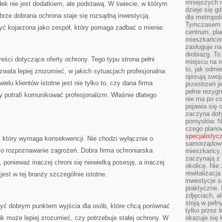
mniejszych m
dek nie jest dodatkiem, ale podstawą. W świecie, w którym
dzieje się g
brze dobrana ochrona staje się rozsądną inwestycją.
dla metropol
Tymczasem 
ć kojarzona jako zespół, który pomaga zadbać o mienie.
centrum, pla
mieszkańcom
zasługuje na
drobiazg. T
eści dotyczące oferty ochrony. Tego typu strona pełni
miejscu na 
to, jak odmi
zwala lepiej zrozumieć, w jakich sytuacjach profesjonalna
opisują swoj
elu klientów istotne jest nie tylko to, czy dana firma
przestrzeń j
pełne rezygn
zy potrafi komunikować profesjonalizm. Właśnie dlatego
nie ma po co
pojawia się
zaczyna dot
pomysłów. N
czego plano
specjalistyc
, który wymaga konsekwencji. Nie chodzi wyłącznie o
samorządowi 
 o rozpoznawanie zagrożeń. Dobra firma ochroniarska
mieszkańcy,
zaczynają 
 ponieważ inaczej chroni się niewielką posesję, a inaczej
okolicę. Nie
rewitalizac
est w tej branży szczególnie istotne.
inwestycje s
praktyczne. 
zdjęciach, a
stoją w pełn
być dobrym punktem wyjścia dla osób, które chcą porównać
tylko przez 
k może lepiej zrozumieć, czy potrzebuje stałej ochrony. W
okazuje się 