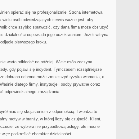
inien opierać się na profesjonalizmie. Strona internetowa
a wielu osób odwiedzających serwis ważne jest, aby
ownik chce szybko sprawdzić, czy dana firma może obsłużyć
es działalności odpowiada jego oczekiwaniom. Jeżeli witryna
 podjęcie pierwszego kroku.
nie warto odkładać na później. Wiele osób zaczyna
tedy, gdy pojawi się incydent. Tymczasem rozsądniejsze
brze dobrana ochrona może zmniejszyć ryzyko włamania, a
łaśnie dlatego firmy, instytucje i osoby prywatne coraz
ęść odpowiedzialnego zarządzania.
różniać się skojarzeniem z odpornością. Twierdza to
fny motyw w branży, w której liczy się czujność. Klient,
oczucie, że wybiera nie przypadkową usługę, ale mocne
więc podkreślać charakter działalności.