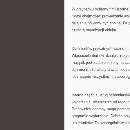
W przypadku ochrony firm istotne
może obejmować prowadzenie ewide
działania powinny być spójne. Dzię
częścią organizacji obiektu.
Dla klientów prywatnych ważne mo
Właściciele domów, działek, rezy
majątek jest zabezpieczony, szcze
ochrona może wtedy dawać poczuci
lecz przede wszystkim o zapobieg
Istotną częścią usług ochroniarsk
wydarzenie, niezależnie od tego, c
Pracownicy ochrony mogą pomagać 
programie wydarzenia. Dobrze pr
uczestników. To szczególnie ważne