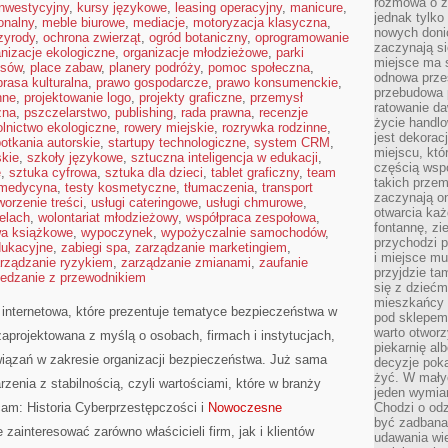
rozmowa o zm
inwestycyjny
,
kursy językowe
,
leasing operacyjny
,
manicure
,
jednak tylko
onalny
,
meble biurowe
,
mediacje
,
motoryzacja klasyczna
,
nowych doni
zyrody
,
ochrona zwierząt
,
ogród botaniczny
,
oprogramowanie
zaczynają si
anizacje ekologiczne
,
organizacje młodzieżowe
,
parki
miejsce ma s
osów
,
place zabaw
,
planery podróży
,
pomoc społeczna
,
odnowa przes
prasa kulturalna
,
prawo gospodarcze
,
prawo konsumenckie
,
przebudowa p
nne
,
projektowanie logo
,
projekty graficzne
,
przemysł
ratowanie da
zna
,
pszczelarstwo
,
publishing
,
rada prawna
,
recenzje
życie handl
olnictwo ekologiczne
,
rowery miejskie
,
rozrywka rodzinne
,
jest dekorac
otkania autorskie
,
startupy technologiczne
,
system CRM
,
miejscu, któ
kie
,
szkoły językowe
,
sztuczna inteligencja w edukacji
,
częścią wsp
e
,
sztuka cyfrowa
,
sztuka dla dzieci
,
tablet graficzny
,
team
takich przem
emedycyna
,
testy kosmetyczne
,
tłumaczenia
,
transport
zaczynają on
worzenie treści
,
usługi cateringowe
,
usługi chmurowe
,
otwarcia ka
elach
,
wolontariat młodzieżowy
,
współpraca zespołowa
,
fontannę, zi
a książkowe
,
wypoczynek
,
wypożyczalnie samochodów
,
przychodzi p
dukacyjne
,
zabiegi spa
,
zarządzanie marketingiem
,
i miejsce mu
rządzanie ryzykiem
,
zarządzanie zmianami
,
zaufanie
przyjdzie ta
iedzanie z przewodnikiem
się z dziećm
mieszkańcy w
 internetowa, które prezentuje tematyce bezpieczeństwa w
pod sklepem.
warto otwor
aprojektowana z myślą o osobach, firmach i instytucjach,
piekarnię al
iązań w zakresie organizacji bezpieczeństwa. Już sama
decyzje pok
żyć. W mały
zenia z stabilnością, czyli wartościami, które w branży
jeden wymiar
cam: Historia Cyberprzestępczości i
Nowoczesne
Chodzi o odz
być zadbana
 zainteresować zarówno właścicieli firm, jak i klientów
udawania wie