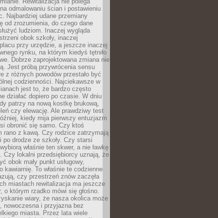
ianie. Rewitalizacja nie polega
 na odmalowaniu ścian i postawieniu
c. Najbardziej udane przemiany
ę od zrozumienia, do czego dane
łużyć ludziom. Inaczej wygląda
trzeni obok szkoły, inaczej
lacu przy urzędzie, a jeszcze inaczej
wnego rynku, na którym kiedyś tętniło
owe. Dobrze zaprojektowana zmiana nie
ją. Jest próbą przywrócenia sensu
re z różnych powodów przestało być
ólnej codzienności. Najciekawsze w
ianach jest to, że bardzo często
e działać dopiero po czasie. W dniu
żdy patrzy na nową kostkę brukową,
eleń czy elewację. Ale prawdziwy test
óźniej, kiedy mija pierwszy entuzjazm
si obronić się samo. Czy ktoś
m rano z kawą. Czy rodzice zatrzymają
i po drodze ze szkoły. Czy starsi
ybiorą właśnie ten skwer, a nie ławkę
 Czy lokalni przedsiębiorcy uznają, że
zyć obok mały punkt usługowy,
bo kawiarnię. To właśnie te codzienne
azują, czy przestrzeń znów zaczęła
ch miastach rewitalizacja ma jeszcze
, o którym rzadko mówi się głośno.
yskanie wiary, że nasza okolica może
, nowoczesna i przyjazna bez
lkiego miasta. Przez lata wiele