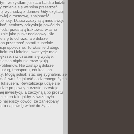
 tym wszystkim jeszcze bardzo ludzki
y zmienia się wspólna przestrzeń,
ciej wychodzą z domów. Gdy częściej
łatwiej o rozmowę, znajomość i
ólnoty. Dzieci zaczynają mieć swoje
tkań, seniorzy odzyskują powód do
łodzi przestają traktować własne
znie jako punkt noclegowy. Nie
e się to od razu, ale dobrze
na przestrzeń potrafi subtelnie
acje społeczne. To właśnie dlatego
itektura i lokalne inwestycje mają
iększe, niż czasem się wydaje.
ejsca nigdy nie rozwiązują
problemów. Nie zastąpią dobrze
usług, transportu, edukacji ani
acy. Mogą jednak stać się sygnałem, że
możliwa i że jakość codziennego życia
 luksusem. Rewitalizacja udaje się
udzie po pewnym czasie przestają
j inwestycji, a zaczynają po prostu
miejsca tak, jakby zawsze było
o najlepszy dowód, że zaniedbany
sta naprawdę wrócił do życia.