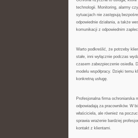
technologii. Monitoring, alarmy cz
sytuacjach nie zastępują bezpośr
odpowiednie działania, a także we
komunikacji z odpowiednim zaple
Warto podkreślić, że potrzeby kli
stałe, inni wyłącznie podczas wy
czasem zabezpieczenie osiedla. D
modelu współpracy. Dzięki temu kl
konkretną usługę.
Profesjonalna firma ochroniarska 
odpowiadają za pracowników. W bi
właściciela, ale również na poczuc
sprawia wrażenie bardziej profesj
kontakt z klientami.