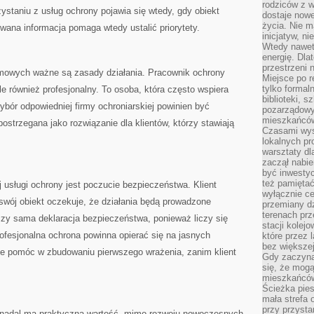
rodziców z 
ystaniu z usług ochrony pojawia się wtedy, gdy obiekt
dostaje nowe
życia. Nie m
ana informacja pomaga wtedy ustalić priorytety.
inicjatyw, n
Wtedy nawet 
energię. Dla
przestrzeni 
rmowych ważne są zasady działania. Pracownik ochrony
Miejsce po r
tylko formal
le również profesjonalny. To osoba, która często wspiera
biblioteki, s
ybór odpowiedniej firmy ochroniarskiej powinien być
pozarządowy
mieszkańców,
trzegana jako rozwiązanie dla klientów, którzy stawiają
Czasami wyst
lokalnych pr
warsztaty dl
zaczął nabie
być inwestyc
też pamiętać
sługi ochrony jest poczucie bezpieczeństwa. Klient
wyłącznie c
 swój obiekt oczekuje, że działania będą prowadzone
przemiany dz
terenach pr
czy sama deklaracja bezpieczeństwa, ponieważ liczy się
stacji kolej
ofesjonalna ochrona powinna opierać się na jasnych
które przez 
bez większej
e pomóc w zbudowaniu pierwszego wrażenia, zanim klient
Gdy zaczyna 
się, że mog
mieszkańców 
Ścieżka pies
mała strefa
przy przysta
a nadal ma praktyczną wartość, mimo rozwoju nowoczesnych