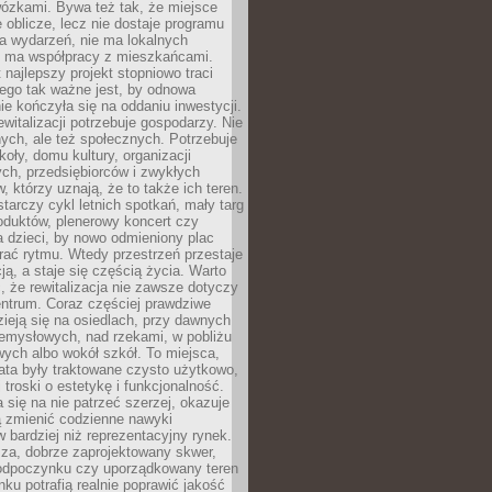
wózkami. Bywa też tak, że miejsce
 oblicze, lecz nie dostaje programu
a wydarzeń, nie ma lokalnych
ie ma współpracy z mieszkańcami.
najlepszy projekt stopniowo traci
tego tak ważne jest, by odnowa
nie kończyła się na oddaniu inwestycji.
ewitalizacji potrzebuje gospodarzy. Nie
nych, ale też społecznych. Potrzebuje
zkoły, domu kultury, organizacji
ch, przedsiębiorców i zwykłych
 którzy uznają, że to także ich teren.
arczy cykl letnich spotkań, mały targ
oduktów, plenerowy koncert czy
a dzieci, by nowo odmieniony plac
rać rytmu. Wtedy przestrzeń przestaje
ją, a staje się częścią życia. Warto
, że rewitalizacja nie zawsze dotyczy
entrum. Coraz częściej prawdziwe
ieją się na osiedlach, przy dawnych
zemysłowych, nad rzekami, w pobliżu
owych albo wokół szkół. To miejsca,
lata były traktowane czysto użytkowo,
 troski o estetykę i funkcjonalność.
się na nie patrzeć szerzej, okazuje
ą zmienić codzienne nawyki
bardziej niż reprezentacyjny rynek.
za, dobrze zaprojektowany skwer,
 odpoczynku czy uporządkowany teren
nku potrafią realnie poprawić jakość