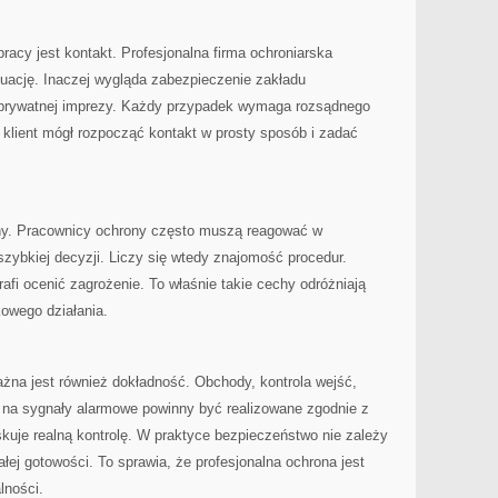
cy jest kontakt. Profesjonalna firma ochroniarska
uację. Inaczej wygląda zabezpieczenie zakładu
a prywatnej imprezy. Każdy przypadek wymaga rozsądnego
y klient mógł rozpocząć kontakt w prosty sposób i zadać
y. Pracownicy ochrony często muszą reagować w
zybkiej decyzji. Liczy się wtedy znajomość procedur.
afi ocenić zagrożenie. To właśnie takie cechy odróżniają
owego działania.
żna jest również dokładność. Obchody, kontrola wejść,
 na sygnały alarmowe powinny być realizowane zgodnie z
yskuje realną kontrolę. W praktyce bezpieczeństwo nie zależy
łej gotowości. To sprawia, że profesjonalna ochrona jest
lności.