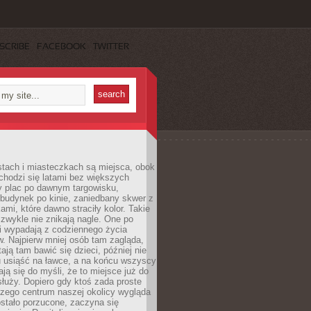
SCRIBE
FACEBOOK
TWITTER
stach i miasteczkach są miejsca, obok
chodzi się latami bez większych
y plac po dawnym targowisku,
budynek po kinie, zaniedbany skwer z
ami, które dawno straciły kolor. Takie
 zwykle nie znikają nagle. One po
i wypadają z codziennego życia
. Najpierw mniej osób tam zagląda,
ają tam bawić się dzieci, później nie
 usiąść na ławce, a na końcu wszyscy
ją się do myśli, że to miejsce już do
służy. Dopiero gdy ktoś zada proste
czego centrum naszej okolicy wygląda
ostało porzucone, zaczyna się