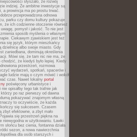
iejscowości słyszało, że rozwój
dzie indziej. Że ambitne inwestycje są
ii, a prowincja ma po prostu trwać.
dobrze przeprowadzona odnowa
cu, parku czy domu kultury pokazuje
, że ich codzienne otoczenie również
 uwagę, pomysł i jakość. To nie jest
o zmienia sposób myślenia o własnym
mapie. Ciekawym zjawiskiem jest też
enia się język, którym mieszkańcy
ą dzielnicę albo swoje miasto. Gdy
est zaniedbana, dominują określenia
acji. Mówi się, że tam nic nie ma, że
 chodzić, że kiedyś było lepiej. Kiedy
 odnowiona przestrzeń, rozmowa
yczyć wydarzeń, spotkań, spacerów i
agle ludzie mają o czym mówić i wokół
wać czas. Nawet lokalny
portal
zny
poświęcony urbanistyce i
nie opisałby tego tak trafnie jak
 którzy po raz pierwszy od dawna
z dumą pokazywać znajomym własną
 znaczy to oczywiście, że każda
ja kończy się sukcesem. Czasem
ą zbyt efektowne, a zbyt mało
Pojawia się przestrzeń piękna na
le niewygodna w użytkowaniu. Ławki
ym słońcu bez cienia, fontanna działa
krótki sezon, a nowa nawierzchnia
kłopotliwa dla osób starszych i