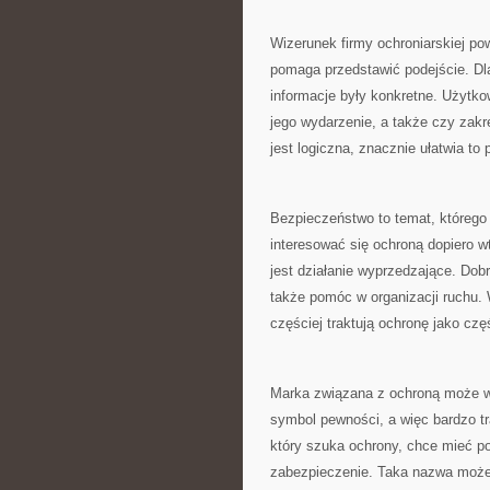
Wizerunek firmy ochroniarskiej pow
pomaga przedstawić podejście. Dl
informacje były konkretne. Użytk
jego wydarzenie, a także czy zakr
jest logiczna, znacznie ułatwia to
Bezpieczeństwo to temat, którego 
interesować się ochroną dopiero w
jest działanie wyprzedzające. Do
także pomóc w organizacji ruchu. W
częściej traktują ochronę jako cz
Marka związana z ochroną może wy
symbol pewności, a więc bardzo tra
który szuka ochrony, chce mieć p
zabezpieczenie. Taka nazwa może 