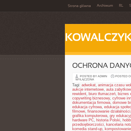
Archiwum
RL
S
Strona główna
KOWALCZY
OCHRONA DANY
POSTED BY ADMIN
POSTED ON
WYŁĄCZONA
Tagi:
adwokat
,
animacja czasu wo
aukcje internetowe
,
auta zabytkow
rewident
,
biuro tłumaczeń
,
biznes 
copywriting biznesowy
,
cyfrowe in
dokumentacja firmowa
,
domowe bi
edukacja cyfrowa
,
edukacja społe
filmowe
,
finansowanie działalności
grafika komputerowa
,
gry edukacyj
hardware PC
,
historia Polski
,
hobb
przedsiębiorczości
,
kancelaria nota
komedia stand-up
,
kompostowanie