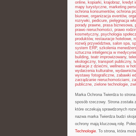
online
,
kopiarki
,
krajobraz
,
kredyt 
mapy turystyczne
,
marketing pers
ochrona konsumentów
,
ochrona pr
biurowe
,
organizacja eventów
,
org
rozrywki
,
pedicure
,
pielęgnacja wł
porady prawne
,
prasa biznesowa
,
prawo nieruchomości
,
prawo rodzi
kosmetyczny
,
psychologia społec
produktów
,
restauracje hotelowe
,
r
rozwój przywództwa
,
salon spa
,
sp
system ERP
,
szkolenia menedżers
sztuczna inteligencja w medycyni
building
,
teatr improwizowany
,
tel
ekologiczny
,
transport publiczny
,
t
wakacje z dziećmi
,
wellness w hot
wydarzenia kulturalne
,
wydawnictw
wystawy fotograficzne
,
zabawki e
zarządzanie nieruchomościami
,
za
publiczne
,
zielone technologie
,
zw
Marka Ochrona Twierdza to strona
sposób rzeczowy. Strona została z
które oczekują sprawdzonych rozw
nazwa marka Twierdza budzi skojar
ochrony mają kluczową rolę. Pole
Technologie
. To strona, która może