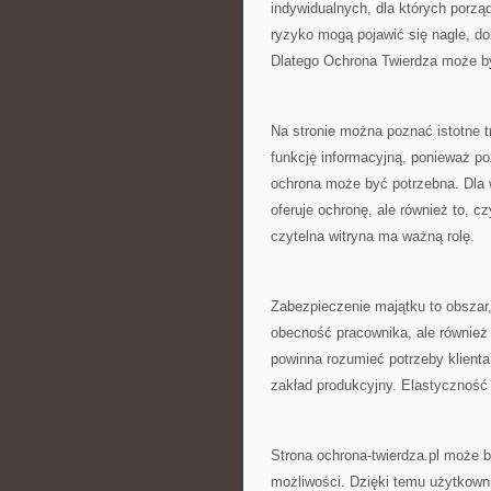
indywidualnych, dla których porzą
ryzyko mogą pojawić się nagle, do
Dlatego Ochrona Twierdza może by
Na stronie można poznać istotne tr
funkcję informacyjną, ponieważ po
ochrona może być potrzebna. Dla wi
oferuje ochronę, ale również to, c
czytelna witryna ma ważną rolę.
Zabezpieczenie majątku to obszar
obecność pracownika, ale również
powinna rozumieć potrzeby klienta,
zakład produkcyjny. Elastyczność j
Strona ochrona-twierdza.pl może 
możliwości. Dzięki temu użytkowni