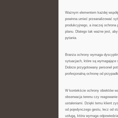
Ważnym elementem każdej współpra
powinna umieć przeanalizować syt
produkcyjnego, a inaczej ochron
planu. Dlatego tak ważne jest, ab
pytania.
Branża ochrony wymaga dyscyplin
sytuacjach, które są wymagające s
Dobrze przygotowany personel potr
profesjonalną ochronę od przypadk
W kontekście ochrony obiektów wa
obserwacja terenu czy reagowanie
ustaleniami. Dzięki temu klient z
od pojedynczego gestu, lecz od sta
usługą, która wymaga odpowiedzia