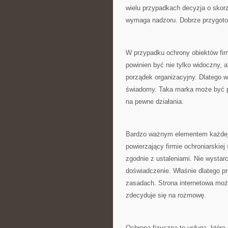
wielu przypadkach decyzja o skorz
wymaga nadzoru. Dobrze przygotow
W przypadku ochrony obiektów fi
powinien być nie tylko widoczny, a
porządek organizacyjny. Dlatego w
świadomy. Taka marka może być pos
na pewne działania.
Bardzo ważnym elementem każdej u
powierzający firmie ochroniarskiej
zgodnie z ustaleniami. Nie wystar
doświadczenie. Właśnie dlatego pr
zasadach. Strona internetowa moż
zdecyduje się na rozmowę.
Ochrona fizyczna to usługa, któr