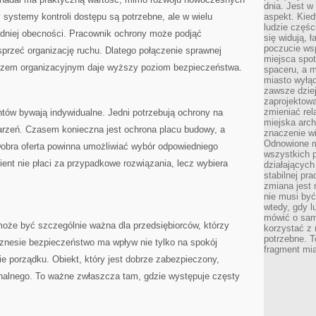
dnia. Jest w
y systemy kontroli dostępu są potrzebne, ale w wielu
aspekt. Kied
ludzie częś
edniej obecności. Pracownik ochrony może podjąć
się widują, 
poczucie wsp
sprzeć organizację ruchu. Dlatego połączenie sprawnej
miejsca spo
czem organizacyjnym daje wyższy poziom bezpieczeństwa.
spaceru, a m
miasto wyłąc
zawsze dziej
zaprojektowa
zmieniać rel
entów bywają indywidualne. Jedni potrzebują ochrony na
miejska arch
darzeń. Czasem konieczna jest ochrona placu budowy, a
znaczenie w
Odnowione mi
obra oferta powinna umożliwiać wybór odpowiedniego
wszystkich 
ient nie płaci za przypadkowe rozwiązania, lecz wybiera
działających 
stabilnej pr
zmiana jest 
nie musi być
wtedy, gdy l
mówić o same
może być szczególnie ważna dla przedsiębiorców, którzy
korzystać z 
potrzebne. T
znesie bezpieczeństwo ma wpływ nie tylko na spokój
fragment mia
ie porządku. Obiekt, który jest dobrze zabezpieczony,
onalnego. To ważne zwłaszcza tam, gdzie występuje częsty