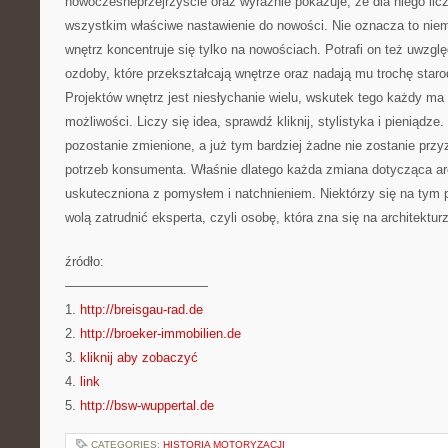
nowoczesneprzejrzyście oraz wyraźnie pokazuje, że dla niego lic
wszystkim właściwe nastawienie do nowości. Nie oznacza to niemn
wnętrz koncentruje się tylko na nowościach. Potrafi on też uwzgl
ozdoby, które przekształcają wnętrze oraz nadają mu trochę star
Projektów wnętrz jest niesłychanie wielu, wskutek tego każdy ma 
możliwości. Liczy się idea, sprawdź kliknij, stylistyka i pieniądz
pozostanie zmienione, a już tym bardziej żadne nie zostanie prz
potrzeb konsumenta. Właśnie dlatego każda zmiana dotycząca ar
uskuteczniona z pomysłem i natchnieniem. Niektórzy się na tym p
wolą zatrudnić eksperta, czyli osobę, która zna się na architektur
źródło:
———————————
1.
http://breisgau-rad.de
2.
http://broeker-immobilien.de
3.
kliknij aby zobaczyć
4.
link
5.
http://bsw-wuppertal.de
CATEGORIES:
HISTORIA MOTORYZACJI