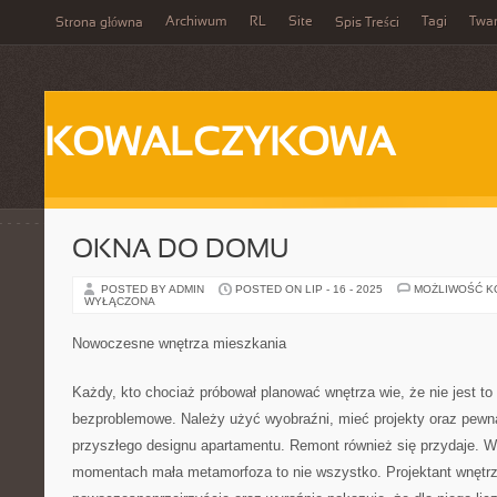
Archiwum
RL
Site
Tagi
Twa
Strona główna
Spis Treści
KOWALCZYKOWA
OKNA DO DOMU
POSTED BY ADMIN
POSTED ON LIP - 16 - 2025
MOŻLIWOŚĆ 
WYŁĄCZONA
Nowoczesne wnętrza mieszkania
Każdy, kto chociaż próbował planować wnętrza wie, że nie jest t
bezproblemowe. Należy użyć wyobraźni, mieć projekty oraz pewn
przyszłego designu apartamentu. Remont również się przydaje.
momentach mała metamorfoza to nie wszystko. Projektant wnętrz