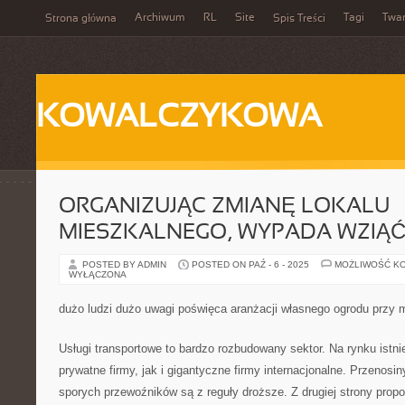
Archiwum
RL
Site
Tagi
Twa
Strona główna
Spis Treści
KOWALCZYKOWA
ORGANIZUJĄC ZMIANĘ LOKALU
MIESZKALNEGO, WYPADA WZIĄ
POSTED BY ADMIN
POSTED ON PAŹ - 6 - 2025
MOŻLIWOŚĆ K
WYŁĄCZONA
dużo ludzi dużo uwagi poświęca aranżacji własnego ogrodu przy 
Usługi transportowe to bardzo rozbudowany sektor. Na rynku istn
prywatne firmy, jak i gigantyczne firmy internacjonalne. Przenosi
sporych przewoźników są z reguły droższe. Z drugiej strony pro