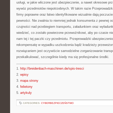
usługi, w jakie wliczone jest ubezpieczenie, a nawet okresowe pr
wywóz przedmiotów niepotrzebnych. W takim razie Przeprowadzk
firmy poprawne oraz łatwo identyfikowane wizualnie dają poczuci
pewności. Nie zwalnia to niemniej jednak konsumenta z pewnej od
czujności nad przebiegiem transportu, załadunkiem oraz wyładun
wiedzieć, co zostało powierzone przewoźnikowi, aby po czasie nie
nam tej i tej paczki czy przedmiotu. Przeprowadzki ubezpieczen
rekompensatę w wypadku uszkodzenia bądź kradzieży przewożon
rozwiązaniem jest oczywiście samodzielne zorganizowanie transpo
przekalkulować, szczególnie kiedy ma się profesjonalne środki.
1.
http://breidenbach-maschinen.de/spis-tresci
2.
wpisy
3.
mapa strony
4.
felietony
5.
artykuly
CATEGORIES:
CYBERBEZPIECZEŃSTWO