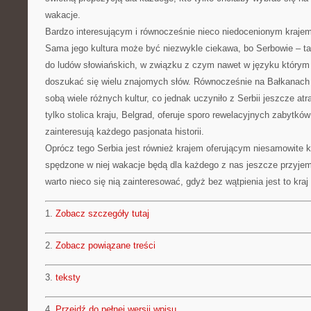
wakacje.
Bardzo interesującym i równocześnie nieco niedocenionym krajem
Sama jego kultura może być niezwykle ciekawa, bo Serbowie – t
do ludów słowiańskich, w związku z czym nawet w języku który
doszukać się wielu znajomych słów. Równocześnie na Bałkanach 
sobą wiele różnych kultur, co jednak uczyniło z Serbii jeszcze at
tylko stolica kraju, Belgrad, oferuje sporo rewelacyjnych zabytków
zainteresują każdego pasjonata historii.
Oprócz tego Serbia jest również krajem oferującym niesamowite k
spędzone w niej wakacje będą dla każdego z nas jeszcze przyjemn
warto nieco się nią zainteresować, gdyż bez wątpienia jest to kra
1.
Zobacz szczegóły tutaj
2.
Zobacz powiązane treści
3.
teksty
4.
Przejdź do pełnej wersji wpisu