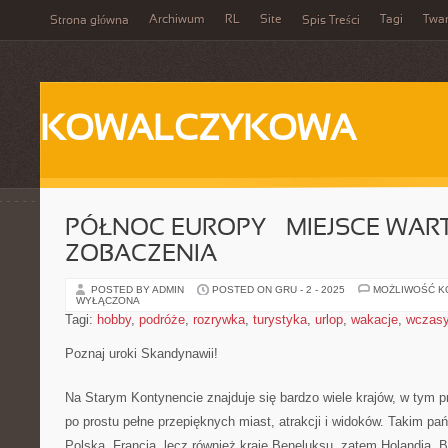
Archiwum
RL
Site
Tagi
Twa
Strona główna
Spis Treści
KOWALCZYKOWA
PÓŁNOC EUROPY – MIEJSCE WAR
ZOBACZENIA
POSTED BY ADMIN
POSTED ON GRU - 2 - 2025
MOŻLIWOŚĆ 
WYŁĄCZONA
Tagi:
hobby
,
podróże
,
rozrywka
,
turystyka
,
urlop
,
wakacje
,
wczas
Poznaj uroki Skandynawii!
Na Starym Kontynencie znajduje się bardzo wiele krajów, w tym pr
po prostu pełne przepięknych miast, atrakcji i widoków. Takim pa
Polska, Francja, lecz również kraje Beneluksu, zatem Holandia, 