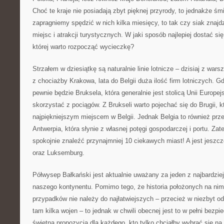
Choć te kraje nie posiadają zbyt pięknej przyrody, to jednakże śmi
zapragniemy spędzić w nich kilka miesięcy, to tak czy siak znaj
miejsc i atrakcji turystycznych. W jaki sposób najlepiej dostać s
której warto rozpocząć wycieczkę?
Strzałem w dziesiątkę są naturalnie linie lotnicze – dzisiaj z wars
z chociażby Krakowa, lata do Belgii duża ilość firm lotniczych. Gd
pewnie będzie Bruksela, która generalnie jest stolicą Unii Europe
skorzystać z pociągów. Z Brukseli warto pojechać się do Brugii, k
najpiękniejszym miejscem w Belgii. Jednak Belgia to również pr
Antwerpia, która słynie z własnej potęgi gospodarczej i portu. Z
spokojnie znaleźć przynajmniej 10 ciekawych miast! A jest jeszc
oraz Luksemburg.
Półwysep Bałkański jest aktualnie uważany za jeden z najbardziej
naszego kontynentu. Pomimo tego, że historia położonych na ni
przypadków nie należy do najłatwiejszych – przecież w niezbyt odl
tam kilka wojen – to jednak w chwili obecnej jest to w pełni bezp
świetną propozycją dla każdego, kto tylko chciałby wybrać się n