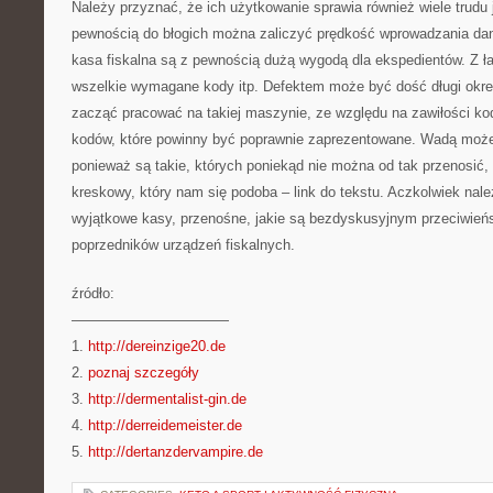
Należy przyznać, że ich użytkowanie sprawia również wiele trudu 
pewnością do błogich można zaliczyć prędkość wprowadzania dan
kasa fiskalna są z pewnością dużą wygodą dla ekspedientów. Z ł
wszelkie wymagane kody itp. Defektem może być dość długi okres
zacząć pracować na takiej maszynie, ze względu na zawiłości k
kodów, które powinny być poprawnie zaprezentowane. Wadą może
ponieważ są takie, których poniekąd nie można od tak przenosić
kreskowy, który nam się podoba – link do tekstu. Aczkolwiek nale
wyjątkowe kasy, przenośne, jakie są bezdyskusyjnym przeciwie
poprzedników urządzeń fiskalnych.
źródło:
———————————
1.
http://dereinzige20.de
2.
poznaj szczegóły
3.
http://dermentalist-gin.de
4.
http://derreidemeister.de
5.
http://dertanzdervampire.de