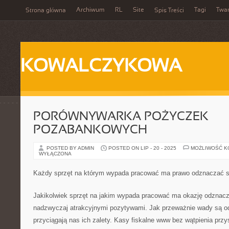
Archiwum
RL
Site
Tagi
Twa
Strona główna
Spis Treści
KOWALCZYKOWA
PORÓWNYWARKA POŻYCZEK
POZABANKOWYCH
POSTED BY ADMIN
POSTED ON LIP - 20 - 2025
MOŻLIWOŚĆ 
WYŁĄCZONA
Każdy sprzęt na którym wypada pracować ma prawo odznaczać s
Jakikolwiek sprzęt na jakim wypada pracować ma okazję odznacza
nadzwyczaj atrakcyjnymi pozytywami. Jak przeważnie wady są od
przyciągają nas ich zalety. Kasy fiskalne www bez wątpienia przy