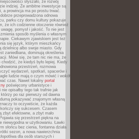
iejscowości słyszało, że rozwój
dzie indziej. Że ambitne inwestycje są
ii, a prowincja ma po prostu trwać.
dobrze przeprowadzona odnowa
cu, parku czy domu kultury pokazuje
, że ich codzienne otoczenie również
 uwagę, pomysł i jakość. To nie jest
o zmienia sposób myślenia o własnym
mapie. Ciekawym zjawiskiem jest też
enia się język, którym mieszkańcy
ą dzielnicę albo swoje miasto. Gdy
est zaniedbana, dominują określenia
acji. Mówi się, że tam nic nie ma, że
 chodzić, że kiedyś było lepiej. Kiedy
 odnowiona przestrzeń, rozmowa
yczyć wydarzeń, spotkań, spacerów i
agle ludzie mają o czym mówić i wokół
wać czas. Nawet lokalny
portal
zny
poświęcony urbanistyce i
nie opisałby tego tak trafnie jak
 którzy po raz pierwszy od dawna
z dumą pokazywać znajomym własną
 znaczy to oczywiście, że każda
ja kończy się sukcesem. Czasem
ą zbyt efektowne, a zbyt mało
Pojawia się przestrzeń piękna na
le niewygodna w użytkowaniu. Ławki
ym słońcu bez cienia, fontanna działa
krótki sezon, a nowa nawierzchnia
kłopotliwa dla osób starszych i