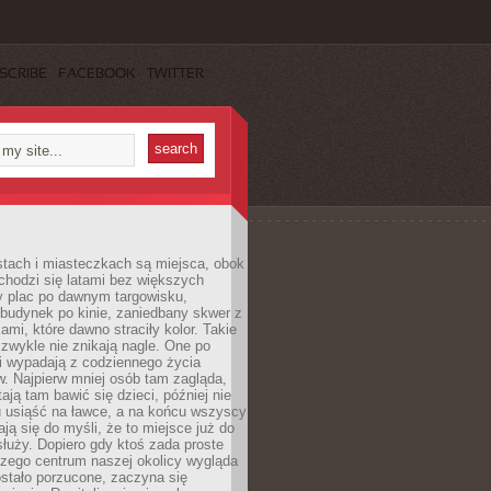
SCRIBE
FACEBOOK
TWITTER
stach i miasteczkach są miejsca, obok
chodzi się latami bez większych
y plac po dawnym targowisku,
budynek po kinie, zaniedbany skwer z
ami, które dawno straciły kolor. Takie
 zwykle nie znikają nagle. One po
i wypadają z codziennego życia
. Najpierw mniej osób tam zagląda,
ają tam bawić się dzieci, później nie
 usiąść na ławce, a na końcu wszyscy
ją się do myśli, że to miejsce już do
służy. Dopiero gdy ktoś zada proste
czego centrum naszej okolicy wygląda
ostało porzucone, zaczyna się