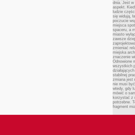
dnia. Jest w
aspekt. Kied
ludzie częś
się widują, 
poczucie wsp
miejsca spo
spaceru, a m
miasto wyłąc
zawsze dziej
zaprojektowa
zmieniać rel
miejska arch
znaczenie w
Odnowione mi
wszystkich 
działających 
stabilnej pr
zmiana jest 
nie musi być
wtedy, gdy l
mówić o same
korzystać z 
potrzebne. T
fragment mia