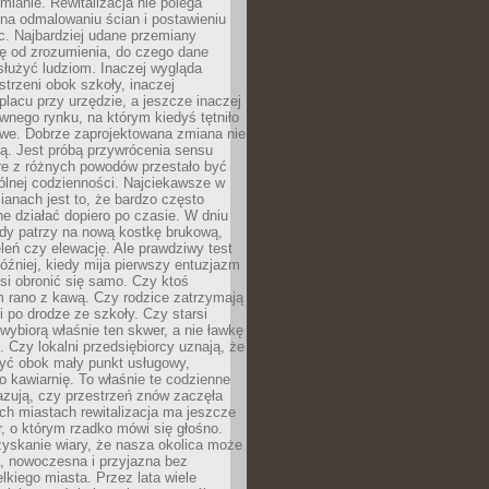
ianie. Rewitalizacja nie polega
 na odmalowaniu ścian i postawieniu
c. Najbardziej udane przemiany
ę od zrozumienia, do czego dane
łużyć ludziom. Inaczej wygląda
trzeni obok szkoły, inaczej
lacu przy urzędzie, a jeszcze inaczej
wnego rynku, na którym kiedyś tętniło
owe. Dobrze zaprojektowana zmiana nie
ją. Jest próbą przywrócenia sensu
re z różnych powodów przestało być
ólnej codzienności. Najciekawsze w
ianach jest to, że bardzo często
e działać dopiero po czasie. W dniu
żdy patrzy na nową kostkę brukową,
eleń czy elewację. Ale prawdziwy test
óźniej, kiedy mija pierwszy entuzjazm
si obronić się samo. Czy ktoś
m rano z kawą. Czy rodzice zatrzymają
i po drodze ze szkoły. Czy starsi
ybiorą właśnie ten skwer, a nie ławkę
 Czy lokalni przedsiębiorcy uznają, że
zyć obok mały punkt usługowy,
bo kawiarnię. To właśnie te codzienne
azują, czy przestrzeń znów zaczęła
ch miastach rewitalizacja ma jeszcze
, o którym rzadko mówi się głośno.
yskanie wiary, że nasza okolica może
, nowoczesna i przyjazna bez
lkiego miasta. Przez lata wiele