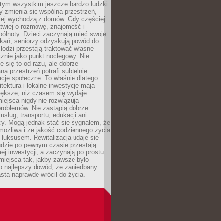
 tym wszystkim jeszcze bardzo ludzki
y zmienia się wspólna przestrzeń,
ciej wychodzą z domów. Gdy częściej
łatwiej o rozmowę, znajomość i
ólnoty. Dzieci zaczynają mieć swoje
tkań, seniorzy odzyskują powód do
łodzi przestają traktować własne
znie jako punkt noclegowy. Nie
e się to od razu, ale dobrze
na przestrzeń potrafi subtelnie
acje społeczne. To właśnie dlatego
itektura i lokalne inwestycje mają
iększe, niż czasem się wydaje.
ejsca nigdy nie rozwiązują
problemów. Nie zastąpią dobrze
usług, transportu, edukacji ani
acy. Mogą jednak stać się sygnałem, że
możliwa i że jakość codziennego życia
 luksusem. Rewitalizacja udaje się
udzie po pewnym czasie przestają
j inwestycji, a zaczynają po prostu
miejsca tak, jakby zawsze było
o najlepszy dowód, że zaniedbany
sta naprawdę wrócił do życia.