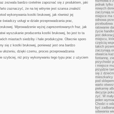
rozmowa o zm
 oraz zezwala bardzo rzetelnie zapoznać się z produktem, jaki
jednak tylko
nowych doni
arto zaznaczyć, że na tej witrynie jest szansa znaleźć
zaczynają si
etod wykonywania kostki brukowej, jak również jej
miejsce ma s
odnowa przes
że świadczy usługi w dziale przeprowadzania prac,
przebudowa p
brukowej. Wprowadzenie wyżej zaprezentowanych fraz, jak
ratowanie da
życie handl
atwi wyszukanie producenta kostki brukowej, bo jest to ta
jest dekorac
miejscu, któ
wóch miastach siedziby i hale produkcyjne. Obecnie sporo
częścią wsp
ny się z kostki brukowej, ponieważ jest ona bardzo
takich przem
zaczynają on
w ułożeniu, dzięki czemu, proces przeprowadzania
otwarcia ka
e szybciej, niż przy wykonywaniu tego typu prac z użyciem
fontannę, zi
przychodzi p
i miejsce mu
przyjdzie ta
się z dziećm
mieszkańcy w
pod sklepem.
warto otwor
piekarnię al
decyzje pok
żyć. W mały
jeden wymiar
Chodzi o odz
być zadbana
udawania wie