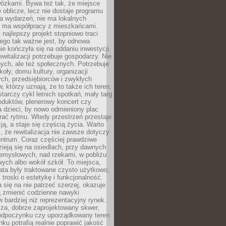
wózkami. Bywa też tak, że miejsce
 oblicze, lecz nie dostaje programu
a wydarzeń, nie ma lokalnych
ie ma współpracy z mieszkańcami.
najlepszy projekt stopniowo traci
tego tak ważne jest, by odnowa
nie kończyła się na oddaniu inwestycji.
ewitalizacji potrzebuje gospodarzy. Nie
nych, ale też społecznych. Potrzebuje
zkoły, domu kultury, organizacji
ch, przedsiębiorców i zwykłych
 którzy uznają, że to także ich teren.
arczy cykl letnich spotkań, mały targ
oduktów, plenerowy koncert czy
a dzieci, by nowo odmieniony plac
rać rytmu. Wtedy przestrzeń przestaje
ją, a staje się częścią życia. Warto
, że rewitalizacja nie zawsze dotyczy
entrum. Coraz częściej prawdziwe
ieją się na osiedlach, przy dawnych
zemysłowych, nad rzekami, w pobliżu
owych albo wokół szkół. To miejsca,
lata były traktowane czysto użytkowo,
 troski o estetykę i funkcjonalność.
się na nie patrzeć szerzej, okazuje
ą zmienić codzienne nawyki
bardziej niż reprezentacyjny rynek.
za, dobrze zaprojektowany skwer,
 odpoczynku czy uporządkowany teren
nku potrafią realnie poprawić jakość