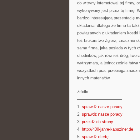
do witryny internetowej tej firmy,
wykonywany jest przez tę firmę. W
bardzo interesującą prezentację m
układania, dlatego że firma ta tak
powiązanych z układaniem kostki 
też brukarstwo Zgierz, znacznie uł
sama firma, jaka posiada w tych d
chodników, jak również dróg, tworz
wytrzymała, a jednocześnie łatwa 
wszystkich prac przebiega znaczni
innych materiałów.
źródło:
———————————
1.
sprawdź nasze porady
2.
sprawdź nasze porady
3.
przejdź do strony
4.
http://400-jahre-kapuziner.de
5.
sprawdź ofertę