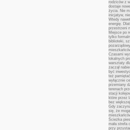
rodziców z 
dostaje nowe
życia. Nie m
inicjatyw, n
Wtedy nawet 
energię. Dla
przestrzeni 
Miejsce po r
tylko formal
biblioteki, s
pozarządowy
mieszkańców,
Czasami wyst
lokalnych pr
warsztaty dl
zaczął nabie
być inwestyc
też pamiętać
wyłącznie c
przemiany dz
terenach pr
stacji kolej
które przez 
bez większej
Gdy zaczyna 
się, że mog
mieszkańców 
Ścieżka pies
mała strefa
przy przysta