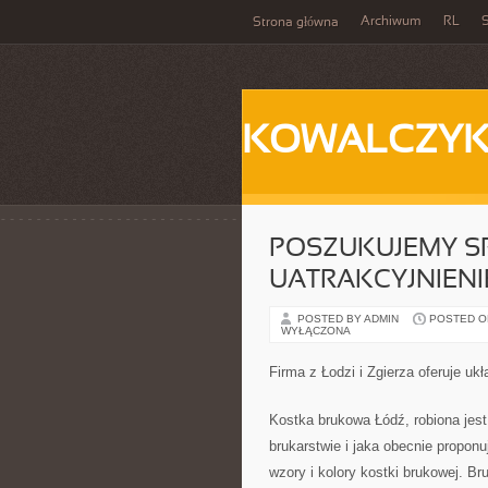
Archiwum
RL
S
Strona główna
KOWALCZY
POSZUKUJEMY 
UATRAKCYJNIENI
POSTED BY ADMIN
POSTED ON 
WYŁĄCZONA
Firma z Łodzi i Zgierza oferuje uk
Kostka brukowa Łódź, robiona jest p
brukarstwie i jaka obecnie propon
wzory i kolory kostki brukowej. Br