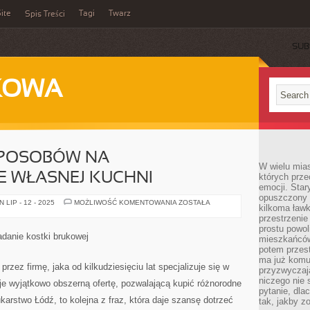
ite
Tagi
Twarz
Spis Treści
SUB
KOWA
SPOSOBÓW NA
W wielu mia
E WŁASNEJ KUCHNI
których prze
emocji. Star
opuszczony 
POSZUKUJEMY
LIP - 12 - 2025
MOŻLIWOŚĆ KOMENTOWANIA
ZOSTAŁA
kilkoma ławk
SPOSOBÓW
NA
przestrzenie
UATRAKCYJNIENIE
prostu powol
WŁASNEJ
ładanie kostki brukowej
mieszkańców
KUCHNI
potem przest
ma już komu
rzez firmę, jaka od kilkudziesięciu lat specjalizuje się w
przyzwyczaja
niczego nie 
uje wyjątkowo obszerną ofertę, pozwalającą kupić różnorodne
pytanie, dla
ukarstwo Łódź, to kolejna z fraz, która daje szansę dotrzeć
tak, jakby z