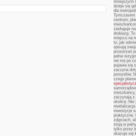
mniejszych m
dzieje się g
dla metropol
Tymczasem 
centrum, pla
mieszkańcom
zasługuje na
drobiazg. T
miejscu na 
to, jak odmi
opisują swoj
przestrzeń j
pełne rezygn
nie ma po co
pojawia się
zaczyna dot
pomysłów. N
czego plano
specjalistyc
samorządowi 
mieszkańcy,
zaczynają 
okolicę. Nie
rewitalizac
inwestycje s
praktyczne. 
zdjęciach, a
stoją w pełn
tylko przez 
okazuje się 