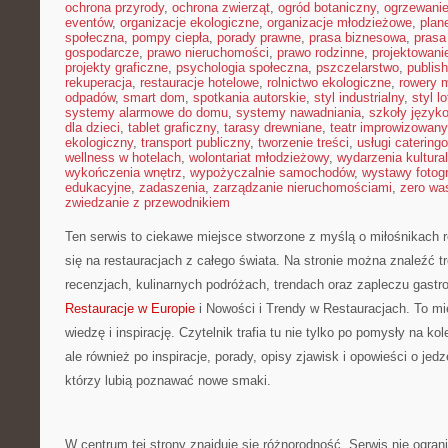
ochrona przyrody
,
ochrona zwierząt
,
ogród botaniczny
,
ogrzewani
eventów
,
organizacje ekologiczne
,
organizacje młodzieżowe
,
plan
społeczna
,
pompy ciepła
,
porady prawne
,
prasa biznesowa
,
prasa
gospodarcze
,
prawo nieruchomości
,
prawo rodzinne
,
projektowani
projekty graficzne
,
psychologia społeczna
,
pszczelarstwo
,
publish
rekuperacja
,
restauracje hotelowe
,
rolnictwo ekologiczne
,
rowery m
odpadów
,
smart dom
,
spotkania autorskie
,
styl industrialny
,
styl l
systemy alarmowe do domu
,
systemy nawadniania
,
szkoły język
dla dzieci
,
tablet graficzny
,
tarasy drewniane
,
teatr improwizowany
ekologiczny
,
transport publiczny
,
tworzenie treści
,
usługi catering
wellness w hotelach
,
wolontariat młodzieżowy
,
wydarzenia kultura
wykończenia wnętrz
,
wypożyczalnie samochodów
,
wystawy fotogr
edukacyjne
,
zadaszenia
,
zarządzanie nieruchomościami
,
zero wa
zwiedzanie z przewodnikiem
Ten serwis to ciekawe miejsce stworzone z myślą o miłośnikach re
się na restauracjach z całego świata. Na stronie można znaleźć tr
recenzjach, kulinarnych podróżach, trendach oraz zapleczu gastr
Restauracje w Europie
i Nowości i Trendy w Restauracjach. To mi
wiedzę i inspirację. Czytelnik trafia tu nie tylko po pomysły na k
ale również po inspiracje, porady, opisy zjawisk i opowieści o jedz
którzy lubią poznawać nowe smaki.
W centrum tej strony znajduje się różnorodność. Serwis nie ograni