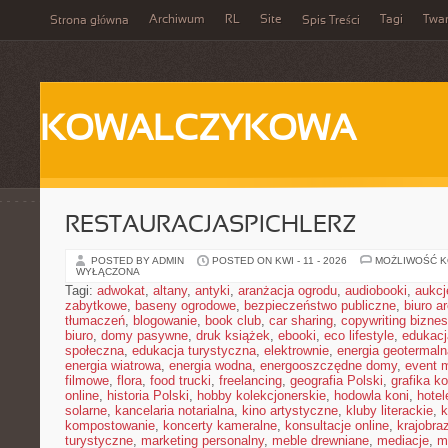
Archiwum
RL
Site
Tagi
Twa
Strona główna
Spis Treści
KOWALCZYKOWA
RESTAURACJASPICHLERZ
POSTED BY ADMIN
POSTED ON KWI - 11 - 2026
MOŻLIWOŚĆ 
WYŁĄCZONA
Tagi:
adwokat
,
altany
,
antyki
,
aranżacja ogrodu
,
audiobooki
,
aukcj
zabytkowe
,
baseny ogrodowe
,
bezpieczeństwo publiczne
,
biuro a
tłumaczeń
,
blogowanie
,
book club
,
car sharing
,
copywriting bizne
biuro
,
domy pasywne
,
druk książek
,
ebooki
,
eco lifestyle
,
edukacj
społeczna
,
edukacja turystyczna
,
elektrownie
,
energia geotermaln
energia wiatrowa
,
energia wodna
,
energooszczędne domy
,
event 
filmowe
,
flora
,
food trucki
,
freelancing
,
geografia Polski
,
grafika k
online
,
historia Polski
,
hobby kolekcjonerskie
,
hodowla koni
,
hotel
solarne
,
kancelaria notarialna
,
kino artystyczne
,
kluby literackie
,
k
kompostowanie
,
koncerty kameralne
,
konsultacje online
,
krajobra
turystyczne
,
marketing personalny
,
meble drewniane
,
mediacje
,
m