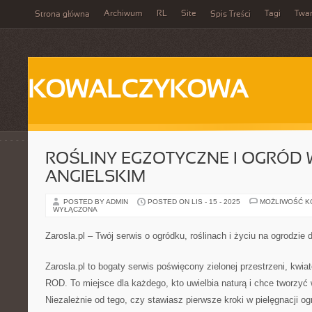
Archiwum
RL
Site
Tagi
Twa
Strona główna
Spis Treści
KOWALCZYKOWA
ROŚLINY EGZOTYCZNE I OGRÓD 
ANGIELSKIM
POSTED BY ADMIN
POSTED ON LIS - 15 - 2025
MOŻLIWOŚĆ 
WYŁĄCZONA
Zarosla.pl – Twój serwis o ogródku, roślinach i życiu na ogrodzie
Zarosla.pl to bogaty serwis poświęcony zielonej przestrzeni, kwi
ROD. To miejsce dla każdego, kto uwielbia naturą i chce tworzyć 
Niezależnie od tego, czy stawiasz pierwsze kroki w pielęgnacji og