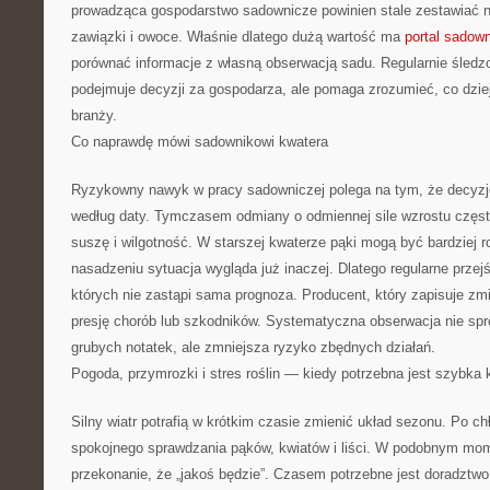
prowadząca gospodarstwo sadownicze powinien stale zestawiać na 
zawiązki i owoce. Właśnie dlatego dużą wartość ma
portal sadow
porównać informacje z własną obserwacją sadu. Regularnie śledz
podejmuje decyzji za gospodarza, ale pomaga zrozumieć, co dzieje
branży.
Co naprawdę mówi sadownikowi kwatera
Ryzykowny nawyk w pracy sadowniczej polega na tym, że decyzj
według daty. Tymczasem odmiany o odmiennej sile wzrostu często
suszę i wilgotność. W starszej kwaterze pąki mogą być bardziej 
nasadzeniu sytuacja wygląda już inaczej. Dlatego regularne przej
których nie zastąpi sama prognoza. Producent, który zapisuje z
presję chorób lub szkodników. Systematyczna obserwacja nie sp
grubych notatek, ale zmniejsza ryzyko zbędnych działań.
Pogoda, przymrozki i stres roślin — kiedy potrzebna jest szybka 
Silny wiatr potrafią w krótkim czasie zmienić układ sezonu. Po 
spokojnego sprawdzania pąków, kwiatów i liści. W podobnym mom
przekonanie, że „jakoś będzie”. Czasem potrzebne jest doradztw