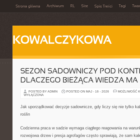
Archiwum
RL
Site
Tagi
Twa
Strona główna
Spis Treści
KOWALCZYKOWA
SEZON SADOWNICZY POD KONT
DLACZEGO BIEŻĄCA WIEDZA MA
POSTED BY ADMIN
POSTED ON MAJ - 16 - 2026
MOŻLIWOŚĆ 
WYŁĄCZONA
Jak uporządkować decyzje sadownicze, gdy liczy się nie tylko ka
roślin
Codzienna praca w sadzie wymaga ciągłego reagowania na warunk
rozwojowa drzew i presja agrofagów często sprawiają, że sam ka