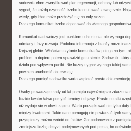
sadownik chce zweryfikować plan regeneracji, ochrony lub odżywia
sygnał, że każdą czynność trzeba konsultować zewnętrznie. Naj
wtedy, gdy błąd może przełożyć się na cały sezon.
Dlaczego komunikat trzeba dopasować do własnego gospodarstw
Komunikat sadowniczy jest punktem odniesienia, ale wymaga dopa
odmiany i fazy rozwoju. Podobna informacja z branży może inacz
lżejszej glebie. Właściwe czytanie komunikatów polega na tym, a
problem, a dopiero potem sprawdzić go u siebie. Sadownik, który 
działa pod wpływem paniki. Nie każdy sygnał wymaga takiej same
powinien uruchomić obserwację.
Dlaczego pamięć sadownika warto wspierać prostą dokumentacją
Osoby prowadzące sady od lat pamięta najważniejsze zdarzenia s
liczbie kwater łatwo pomylić terminy i objawy. Proste notatki częs
niż wydaje się w chwili zapisu. Warto porządkować nie tylko daty k
między kwaterami. Takie dane pomagają nie powtarzać tych sam
przyspieszy można wrócić do faktów. Gospodarowanie z pamięci
zmniejsza liczbę decyzji podejmowanych pod presją, bo doświadc