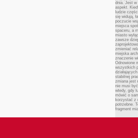
dnia. Jest w
aspekt. Kied
ludzie częś
się widują, 
poczucie wsp
miejsca spo
spaceru, a m
miasto wyłąc
zawsze dziej
zaprojektowa
zmieniać rel
miejska arch
znaczenie w
Odnowione mi
wszystkich 
działających 
stabilnej pr
zmiana jest 
nie musi być
wtedy, gdy l
mówić o same
korzystać z 
potrzebne. T
fragment mia