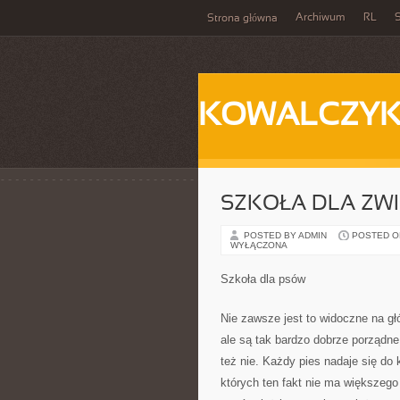
Archiwum
RL
S
Strona główna
KOWALCZY
SZKOŁA DLA ZW
POSTED BY ADMIN
POSTED ON 
WYŁĄCZONA
Szkoła dla psów
Nie zawsze jest to widoczne na gł
ale są tak bardzo dobrze porządne
też nie. Każdy pies nadaje się do
których ten fakt nie ma większego 