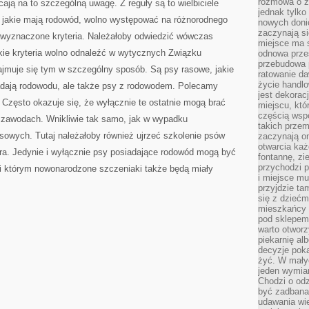
rozmowa o zm
cają na to szczególną uwagę. Z reguły są to wielbiciele
jednak tylko
i, jakie mają rodowód, wolno występować na różnorodnego
nowych doni
zaczynają si
ę wyznaczone kryteria. Należałoby odwiedzić wówczas
miejsce ma s
kie kryteria wolno odnaleźć w wytycznych Związku
odnowa przes
przebudowa p
ajmuje się tym w szczególny sposób. Są psy rasowe, jakie
ratowanie da
życie handl
iadają rodowodu, ale także psy z rodowodem. Polecamy
jest dekorac
Często okazuje się, że wyłącznie te ostatnie mogą brać
miejscu, któ
częścią wsp
 zawodach. Wnikliwie tak samo, jak w wypadku
takich przem
sowych. Tutaj należałoby również ujrzeć szkolenie psów
zaczynają on
otwarcia ka
a. Jedynie i wyłącznie psy posiadające rodowód mogą być
fontannę, zi
przychodzi p
ęki którym nowonarodzone szczeniaki także będą miały
i miejsce mu
przyjdzie ta
się z dziećm
mieszkańcy w
pod sklepem.
warto otwor
piekarnię al
decyzje pok
żyć. W mały
jeden wymiar
Chodzi o odz
być zadbana
udawania wie