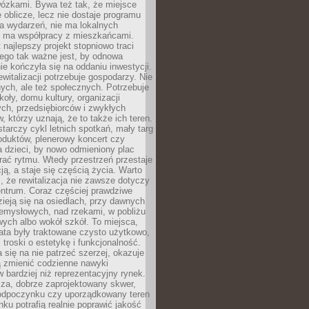
wózkami. Bywa też tak, że miejsce
 oblicze, lecz nie dostaje programu
a wydarzeń, nie ma lokalnych
ie ma współpracy z mieszkańcami.
najlepszy projekt stopniowo traci
tego tak ważne jest, by odnowa
nie kończyła się na oddaniu inwestycji.
ewitalizacji potrzebuje gospodarzy. Nie
nych, ale też społecznych. Potrzebuje
zkoły, domu kultury, organizacji
ch, przedsiębiorców i zwykłych
 którzy uznają, że to także ich teren.
arczy cykl letnich spotkań, mały targ
oduktów, plenerowy koncert czy
a dzieci, by nowo odmieniony plac
rać rytmu. Wtedy przestrzeń przestaje
ją, a staje się częścią życia. Warto
, że rewitalizacja nie zawsze dotyczy
entrum. Coraz częściej prawdziwe
ieją się na osiedlach, przy dawnych
zemysłowych, nad rzekami, w pobliżu
owych albo wokół szkół. To miejsca,
lata były traktowane czysto użytkowo,
 troski o estetykę i funkcjonalność.
się na nie patrzeć szerzej, okazuje
ą zmienić codzienne nawyki
bardziej niż reprezentacyjny rynek.
za, dobrze zaprojektowany skwer,
 odpoczynku czy uporządkowany teren
nku potrafią realnie poprawić jakość