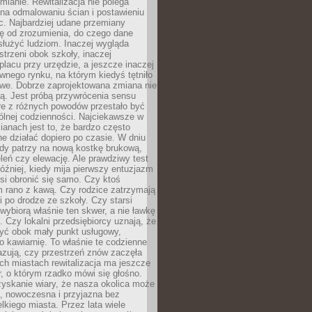
ianie. Rewitalizacja nie polega
 na odmalowaniu ścian i postawieniu
c. Najbardziej udane przemiany
ę od zrozumienia, do czego dane
łużyć ludziom. Inaczej wygląda
trzeni obok szkoły, inaczej
lacu przy urzędzie, a jeszcze inaczej
wnego rynku, na którym kiedyś tętniło
owe. Dobrze zaprojektowana zmiana nie
ją. Jest próbą przywrócenia sensu
re z różnych powodów przestało być
ólnej codzienności. Najciekawsze w
ianach jest to, że bardzo często
e działać dopiero po czasie. W dniu
żdy patrzy na nową kostkę brukową,
eleń czy elewację. Ale prawdziwy test
óźniej, kiedy mija pierwszy entuzjazm
si obronić się samo. Czy ktoś
m rano z kawą. Czy rodzice zatrzymają
i po drodze ze szkoły. Czy starsi
ybiorą właśnie ten skwer, a nie ławkę
 Czy lokalni przedsiębiorcy uznają, że
zyć obok mały punkt usługowy,
bo kawiarnię. To właśnie te codzienne
azują, czy przestrzeń znów zaczęła
ch miastach rewitalizacja ma jeszcze
, o którym rzadko mówi się głośno.
yskanie wiary, że nasza okolica może
, nowoczesna i przyjazna bez
lkiego miasta. Przez lata wiele