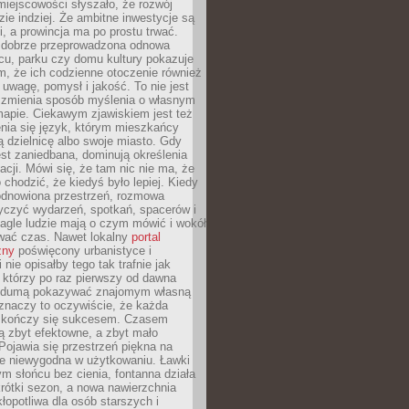
iejscowości słyszało, że rozwój
dzie indziej. Że ambitne inwestycje są
ii, a prowincja ma po prostu trwać.
dobrze przeprowadzona odnowa
cu, parku czy domu kultury pokazuje
, że ich codzienne otoczenie również
 uwagę, pomysł i jakość. To nie jest
o zmienia sposób myślenia o własnym
mapie. Ciekawym zjawiskiem jest też
enia się język, którym mieszkańcy
ą dzielnicę albo swoje miasto. Gdy
est zaniedbana, dominują określenia
acji. Mówi się, że tam nic nie ma, że
 chodzić, że kiedyś było lepiej. Kiedy
 odnowiona przestrzeń, rozmowa
yczyć wydarzeń, spotkań, spacerów i
agle ludzie mają o czym mówić i wokół
wać czas. Nawet lokalny
portal
zny
poświęcony urbanistyce i
nie opisałby tego tak trafnie jak
 którzy po raz pierwszy od dawna
z dumą pokazywać znajomym własną
 znaczy to oczywiście, że każda
ja kończy się sukcesem. Czasem
ą zbyt efektowne, a zbyt mało
Pojawia się przestrzeń piękna na
le niewygodna w użytkowaniu. Ławki
ym słońcu bez cienia, fontanna działa
krótki sezon, a nowa nawierzchnia
kłopotliwa dla osób starszych i