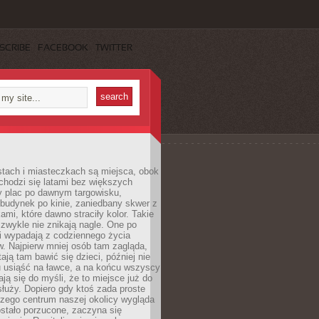
SCRIBE
FACEBOOK
TWITTER
stach i miasteczkach są miejsca, obok
chodzi się latami bez większych
y plac po dawnym targowisku,
budynek po kinie, zaniedbany skwer z
ami, które dawno straciły kolor. Takie
 zwykle nie znikają nagle. One po
i wypadają z codziennego życia
. Najpierw mniej osób tam zagląda,
ają tam bawić się dzieci, później nie
 usiąść na ławce, a na końcu wszyscy
ją się do myśli, że to miejsce już do
służy. Dopiero gdy ktoś zada proste
czego centrum naszej okolicy wygląda
ostało porzucone, zaczyna się