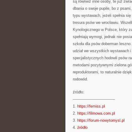
są również inne osoby, te już zwra
dbania o swoje pupile, bo z psam
typu wystawach, jeżeli spełnia si
tresura psów we wrocławiu. Wszel
Kynologicznego w Polsce, który z
spełniają wymogi, jednak nie pos
szkoła dla psów doberman leszno. 
udział we wszystkich wystawach i
specjalistycznych hodowli psów ra
metodami pozytywnymi zielona gór
reproduktorami, to naturalnie dzi
rodowód.
źródło:
———————————
1.
https://femiss.pl
2.
https://filmowa.com.pl
3.
https://forum-nowytomysl.pl
4.
źródło