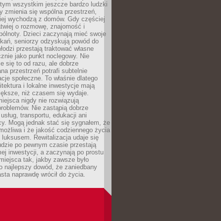
 tym wszystkim jeszcze bardzo ludzki
y zmienia się wspólna przestrzeń,
ciej wychodzą z domów. Gdy częściej
łatwiej o rozmowę, znajomość i
ólnoty. Dzieci zaczynają mieć swoje
tkań, seniorzy odzyskują powód do
łodzi przestają traktować własne
znie jako punkt noclegowy. Nie
e się to od razu, ale dobrze
na przestrzeń potrafi subtelnie
acje społeczne. To właśnie dlatego
itektura i lokalne inwestycje mają
iększe, niż czasem się wydaje.
ejsca nigdy nie rozwiązują
problemów. Nie zastąpią dobrze
usług, transportu, edukacji ani
acy. Mogą jednak stać się sygnałem, że
możliwa i że jakość codziennego życia
 luksusem. Rewitalizacja udaje się
udzie po pewnym czasie przestają
j inwestycji, a zaczynają po prostu
miejsca tak, jakby zawsze było
o najlepszy dowód, że zaniedbany
sta naprawdę wrócił do życia.