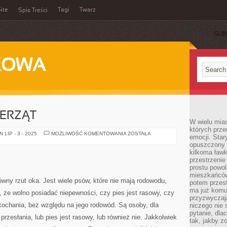
ite
Tagi
Twarz
Spis Treści
SUB
KOWA
IERZĄT
W wielu mia
których prze
SZKOŁA
LIP - 3 - 2025
MOŻLIWOŚĆ KOMENTOWANIA
ZOSTAŁA
emocji. Star
DLA
opuszczony 
ZWIERZĄT
kilkoma ławk
przestrzenie
prostu powol
mieszkańców
ówny rzut oka. Jest wiele psów, które nie mają rodowodu,
potem przest
ma już komu
, że wolno posiadać niepewności, czy pies jest rasowy, czy
przyzwyczaja
 kochania, bez względu na jego rodowód. Są osoby, dla
niczego nie 
pytanie, dla
przesłania, lub pies jest rasowy, lub również nie. Jakkolwiek
tak, jakby z