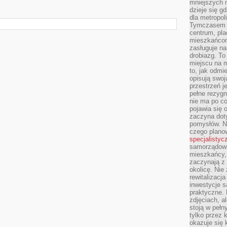
mniejszych m
dzieje się g
dla metropol
Tymczasem 
centrum, pla
mieszkańcom
zasługuje na
drobiazg. T
miejscu na 
to, jak odmi
opisują swoj
przestrzeń j
pełne rezygn
nie ma po co
pojawia się
zaczyna dot
pomysłów. N
czego plano
specjalistyc
samorządowi 
mieszkańcy,
zaczynają 
okolicę. Nie
rewitalizac
inwestycje s
praktyczne. 
zdjęciach, a
stoją w pełn
tylko przez 
okazuje się 