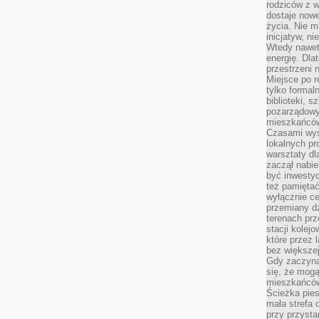
rodziców z 
dostaje nowe
życia. Nie m
inicjatyw, n
Wtedy nawet 
energię. Dla
przestrzeni 
Miejsce po r
tylko formal
biblioteki, s
pozarządowy
mieszkańców,
Czasami wyst
lokalnych pr
warsztaty dl
zaczął nabie
być inwestyc
też pamiętać
wyłącznie c
przemiany dz
terenach pr
stacji kolej
które przez 
bez większej
Gdy zaczyna 
się, że mog
mieszkańców 
Ścieżka pies
mała strefa
przy przysta